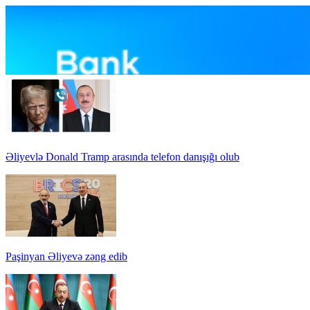
Əliyevlə Donald Tramp arasında telefon danışığı olub
Paşinyan Əliyevə zəng edib