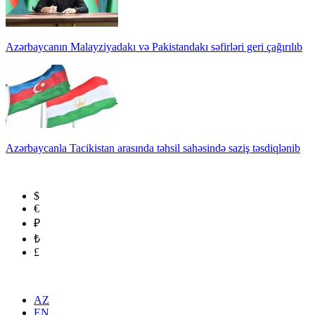
Azərbaycanın Malayziyadakı və Pakistandakı səfirləri geri çağırılıb
Azərbaycanla Tacikistan arasında təhsil sahəsində saziş təsdiqlənib
$
€
₽
₺
£
AZ
EN