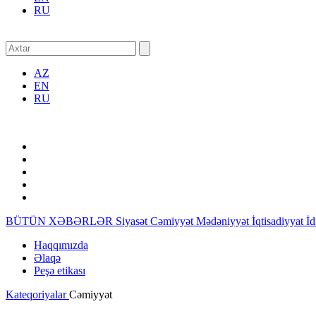
RU
AZ
EN
RU
BÜTÜN XƏBƏRLƏR
Siyasət
Cəmiyyət
Mədəniyyət
İqtisadiyyat
İ
Haqqımızda
Əlaqə
Peşə etikası
Kateqoriyalar
Cəmiyyət