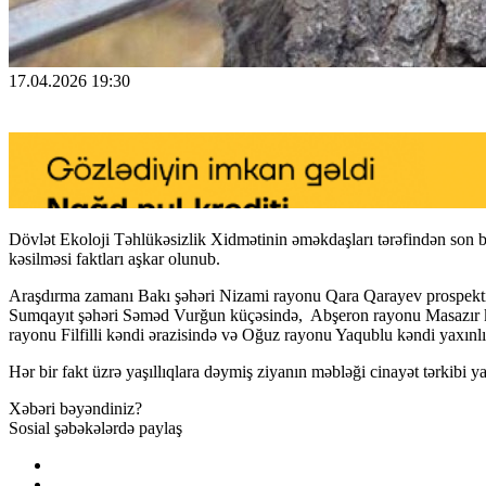
17.04.2026 19:30
Dövlət Ekoloji Təhlükəsizlik Xidmətinin əməkdaşları tərəfindən son bi
kəsilməsi faktları aşkar olunub.
Araşdırma zamanı Bakı şəhəri Nizami rayonu Qara Qarayev prospek
Sumqayıt şəhəri Səməd Vurğun küçəsində, Abşeron rayonu Masazır k
rayonu Filfilli kəndi ərazisində və Oğuz rayonu Yaqublu kəndi yaxınl
Hər bir fakt üzrə yaşıllıqlara dəymiş ziyanın məbləği cinayət tərkibi
Xəbəri bəyəndiniz?
Sosial şəbəkələrdə paylaş