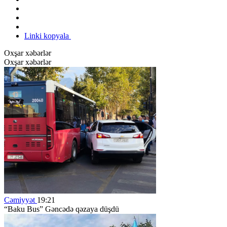
Linki kopyala
Oxşar xəbərlər
Oxşar xəbərlər
Cəmiyyət
19:21
“Baku Bus” Gəncədə qəzaya düşdü