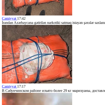
Cəmiyyət
17:42
İrandan Azərbaycana gətirilən narkotiki satmaq istəyən şəxslər saxlanı
Cəmiyyət
17:17
В Сабунчинском районе изъято более 29 кг марихуаны, достав