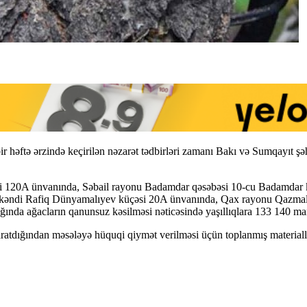
r həftə ərzində keçirilən nəzarət tədbirləri zamanı Bakı və Sumqayıt ş
ti 120A ünvanında, Səbail rayonu Badamdar qəsəbəsi 10-cu Badamdar 
əndi Rafiq Dünyamalıyev küçəsi 20A ünvanında, Qax rayonu Qazmalar
ığında ağacların qanunsuz kəsilməsi nəticəsində yaşıllıqlara 133 140 m
 yaratdığından məsələyə hüquqi qiymət verilməsi üçün toplanmış material