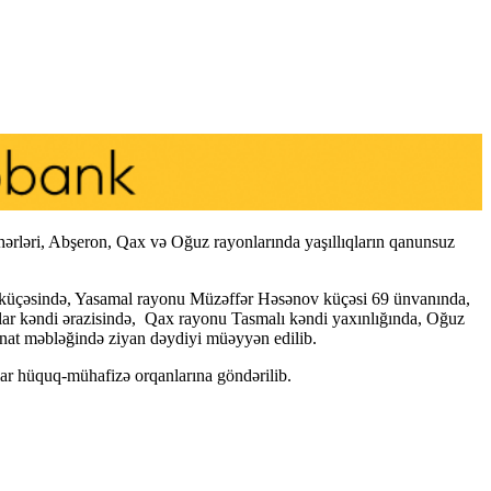
əhərləri, Abşeron, Qax və Oğuz rayonlarında yaşıllıqların qanunsuz
küçəsində, Yasamal rayonu Müzəffər Həsənov küçəsi 69 ünvanında,
 kəndi ərazisində, Qax rayonu Tasmalı kəndi yaxınlığında, Oğuz
anat məbləğində ziyan dəydiyi müəyyən edilib.
lar hüquq-mühafizə orqanlarına göndərilib.