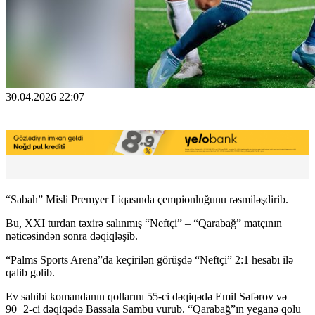
30.04.2026 22:07
“Sabah” Misli Premyer Liqasında çempionluğunu rəsmiləşdirib.
Bu, XXI turdan təxirə salınmış “Neftçi” – “Qarabağ” matçının
nəticəsindən sonra dəqiqləşib.
“Palms Sports Arena”da keçirilən görüşdə “Neftçi” 2:1 hesabı ilə
qalib gəlib.
Ev sahibi komandanın qollarını 55-ci dəqiqədə Emil Səfərov və
90+2-ci dəqiqədə Bassala Sambu vurub. “Qarabağ”ın yeganə qolu