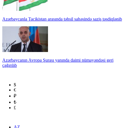
Azərbaycanla Tacikistan arasında təhsil sahəsində saziş təsdiqlənib
Azərbaycanın Avropa Şurası yanında daimi nümayəndəsi geri
çağırılıb
$
€
₽
₺
£
AZ