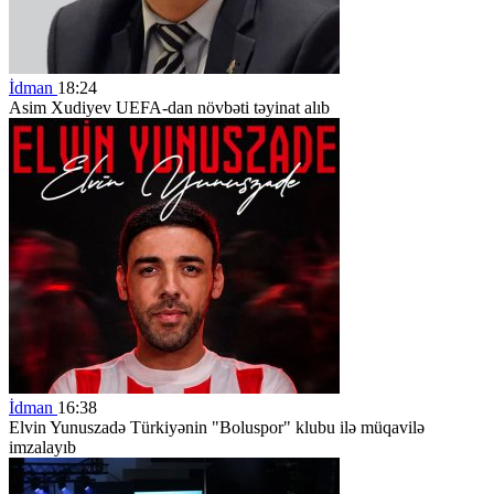
İdman
18:24
Asim Xudiyev UEFA-dan növbəti təyinat alıb
İdman
16:38
Elvin Yunuszadə Türkiyənin "Boluspor" klubu ilə müqavilə
imzalayıb