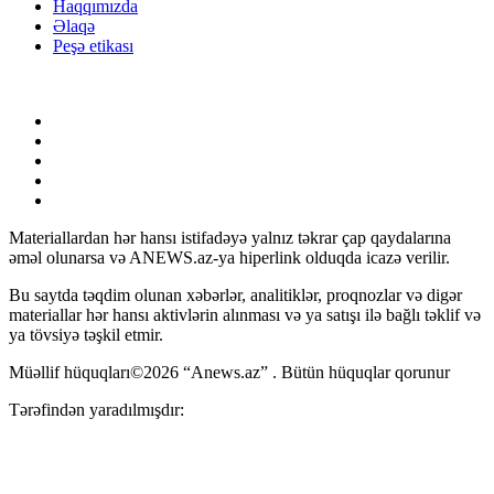
Haqqımızda
Əlaqə
Peşə etikası
Materiallardan hər hansı istifadəyə yalnız təkrar çap qaydalarına
əməl olunarsa və ANEWS.az-ya hiperlink olduqda icazə verilir.
Bu saytda təqdim olunan xəbərlər, analitiklər, proqnozlar və digər
materiallar hər hansı aktivlərin alınması və ya satışı ilə bağlı təklif və
ya tövsiyə təşkil etmir.
Müəllif hüquqları©2026 “Anews.az” . Bütün hüquqlar qorunur
Tərəfindən yaradılmışdır: