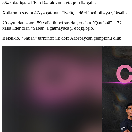
85-ci dəqiqədə Elvin Bədəlovun avtoqolu ilə gəlib.
Xallarının sayını 47-yə çatdıran "Neftçi" dördüncü pilləyə yüksəlib.
29 oyundan sonra 59 xalla ikinci sırada yer alan "Qarabağ"ın 72
xalla lider olan "Sabah"a çatmayacağı dəqiqləşib.
Beləliklə, "Sabah" tarixində ilk dəfə Azərbaycan çempionu olub.