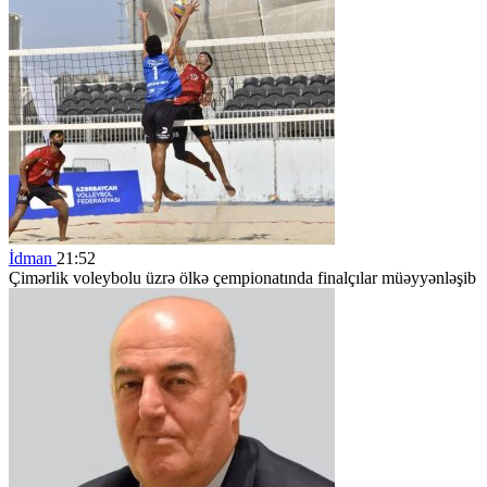
İdman
21:52
Çimərlik voleybolu üzrə ölkə çempionatında finalçılar müəyyənləşib