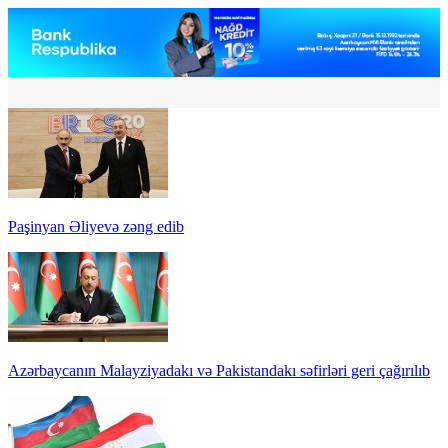
Paşinyan Əliyevə zəng edib
Azərbaycanın Malayziyadakı və Pakistandakı səfirləri geri çağırılıb