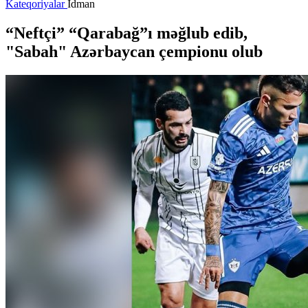
Kateqoriyalar
İdman
“Neftçi” “Qarabağ”ı məğlub edib,
"Sabah" Azərbaycan çempionu olub