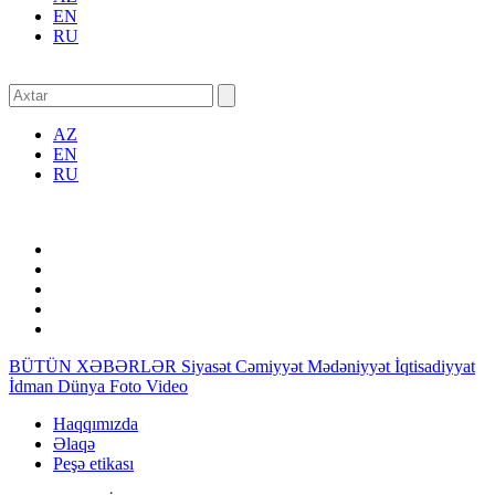
EN
RU
AZ
EN
RU
BÜTÜN XƏBƏRLƏR
Siyasət
Cəmiyyət
Mədəniyyət
İqtisadiyyat
İdman
Dünya
Foto
Video
Haqqımızda
Əlaqə
Peşə etikası