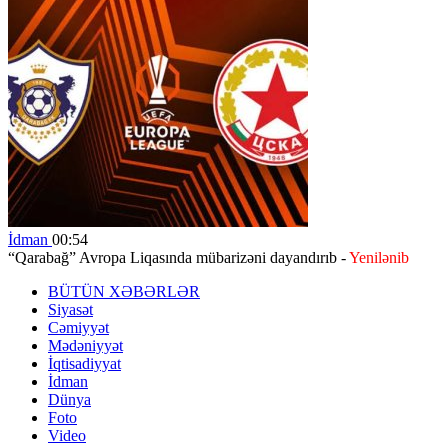
İdman
00:54
“Qarabağ” Avropa Liqasında mübarizəni dayandırıb -
Yenilənib
BÜTÜN XƏBƏRLƏR
Siyasət
Cəmiyyət
Mədəniyyət
İqtisadiyyat
İdman
Dünya
Foto
Video