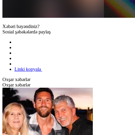
Xəbəri bəyəndiniz?
Sosial şəbəkələrdə paylaş
Linki kopyala
Oxşar xəbərlər
Oxşar xəbərlər