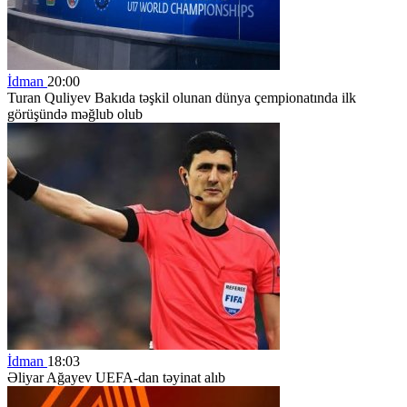
İdman
20:00
Turan Quliyev Bakıda təşkil olunan dünya çempionatında ilk
görüşündə məğlub olub
İdman
18:03
Əliyar Ağayev UEFA-dan təyinat alıb