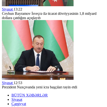
Siyasət
13:22
Ceyhun Bayramov İsveçrə ilə ticarət dövriyyəsinin 1,8 milyard
dollara çatdığını açıqlayıb
Siyasət
12:53
Prezident Naxçıvanda yeni icra başçıları təyin etdi
BÜTÜN XƏBƏRLƏR
Siyasət
Cəmiyyət