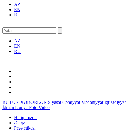
AZ
EN
RU
AZ
EN
RU
BÜTÜN XƏBƏRLƏR
Siyasət
Cəmiyyət
Mədəniyyət
İqtisadiyyat
İdman
Dünya
Foto
Video
Haqqımızda
Əlaqə
Peşə etikası