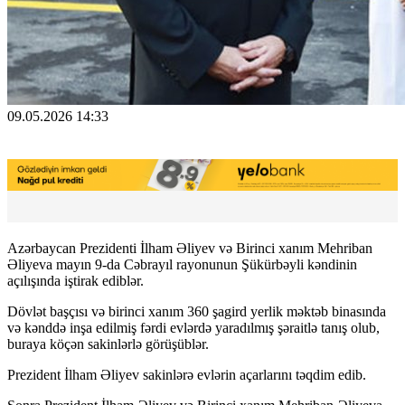
09.05.2026 14:33
Azərbaycan Prezidenti İlham Əliyev və Birinci xanım Mehriban
Əliyeva mayın 9-da Cəbrayıl rayonunun Şükürbəyli kəndinin
açılışında iştirak ediblər.
Dövlət başçısı və birinci xanım 360 şagird yerlik məktəb binasında
və kənddə inşa edilmiş fərdi evlərdə yaradılmış şəraitlə tanış olub,
buraya köçən sakinlərlə görüşüblər.
Prezident İlham Əliyev sakinlərə evlərin açarlarını təqdim edib.