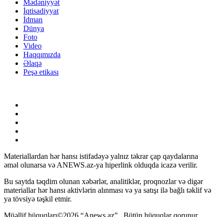
Mədəniyyət
İqtisadiyyat
İdman
Dünya
Foto
Video
Haqqımızda
Əlaqə
Peşə etikası
Materiallardan hər hansı istifadəyə yalnız təkrar çap qaydalarına
əməl olunarsa və ANEWS.az-ya hiperlink olduqda icazə verilir.
Bu saytda təqdim olunan xəbərlər, analitiklər, proqnozlar və digər
materiallar hər hansı aktivlərin alınması və ya satışı ilə bağlı təklif və
ya tövsiyə təşkil etmir.
Müəllif hüquqları©2026 “Anews.az” . Bütün hüquqlar qorunur