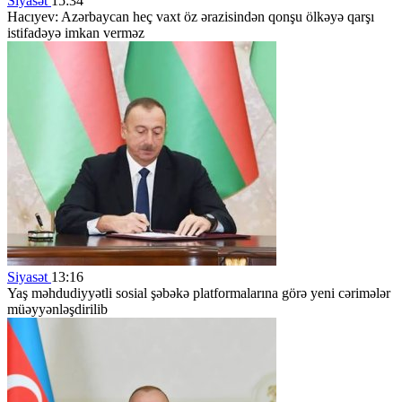
Siyasət
15:34
Hacıyev: Azərbaycan heç vaxt öz ərazisindən qonşu ölkəyə qarşı
istifadəyə imkan verməz
Siyasət
13:16
Yaş məhdudiyyətli sosial şəbəkə platformalarına görə yeni cərimələr
müəyyənləşdirilib