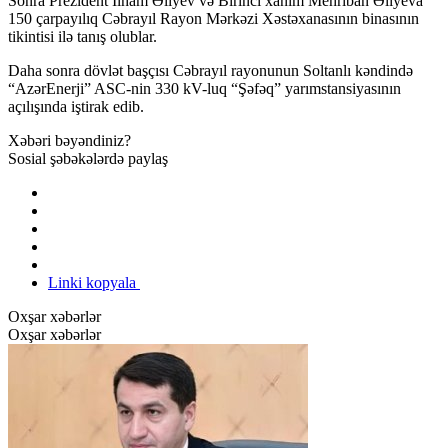
Sonra Prezident İlham Əliyev və Birinci xanım Mehriban Əliyeva
150 çarpayılıq Cəbrayıl Rayon Mərkəzi Xəstəxanasının binasının
tikintisi ilə tanış olublar.
Daha sonra dövlət başçısı Cəbrayıl rayonunun Soltanlı kəndində
“AzərEnerji” ASC-nin 330 kV-luq “Şəfəq” yarımstansiyasının
açılışında iştirak edib.
Xəbəri bəyəndiniz?
Sosial şəbəkələrdə paylaş
Linki kopyala
Oxşar xəbərlər
Oxşar xəbərlər