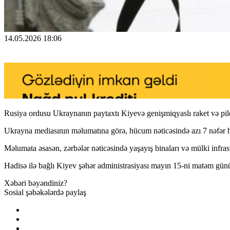
14.05.2026 18:06
Rusiya ordusu Ukraynanın paytaxtı Kiyevə genişmiqyaslı raket və pilots
Ukrayna mediasının məlumatına görə, hücum nəticəsində azı 7 nəfər həl
Məlumata əsasən, zərbələr nəticəsində yaşayış binaları və mülki infras
Hadisə ilə bağlı Kiyev şəhər administrasiyası mayın 15-ni matəm günü
Xəbəri bəyəndiniz?
Sosial şəbəkələrdə paylaş