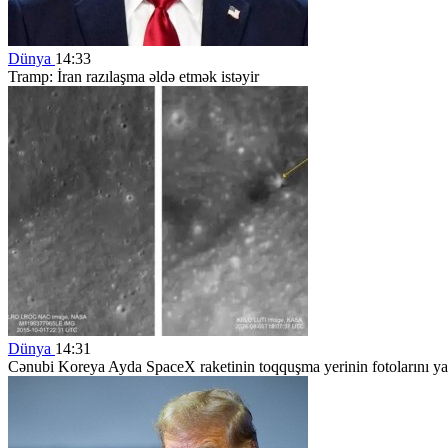
Dünya
14:33
Tramp: İran razılaşma əldə etmək istəyir
Dünya
14:31
Cənubi Koreya Ayda SpaceX raketinin toqquşma yerinin fotolarını y