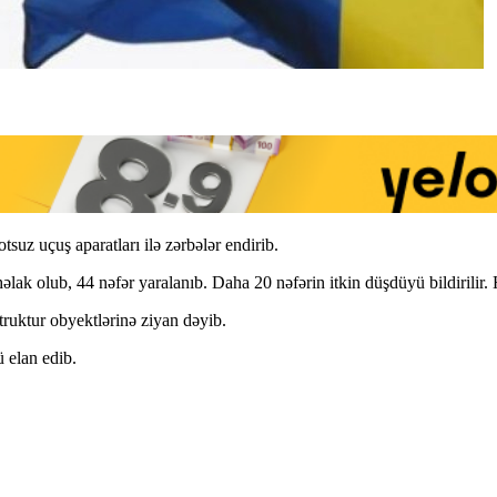
uz uçuş aparatları ilə zərbələr endirib.
ak olub, 44 nəfər yaralanıb. Daha 20 nəfərin itkin düşdüyü bildirilir. 
truktur obyektlərinə ziyan dəyib.
 elan edib.