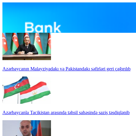
Azərbaycanın Malayziyadakı və Pakistandakı səfirləri geri çağırılıb
Azərbaycanla Tacikistan arasında təhsil sahəsində saziş təsdiqlənib