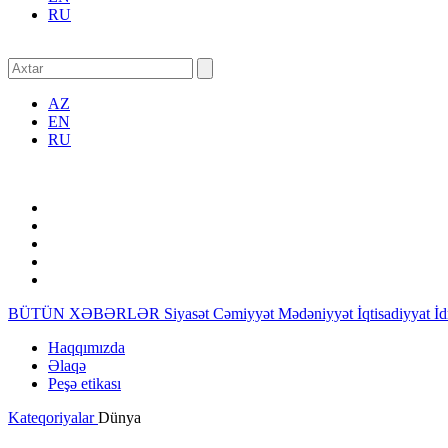
RU
AZ
EN
RU
BÜTÜN XƏBƏRLƏR
Siyasət
Cəmiyyət
Mədəniyyət
İqtisadiyyat
İ
Haqqımızda
Əlaqə
Peşə etikası
Kateqoriyalar
Dünya