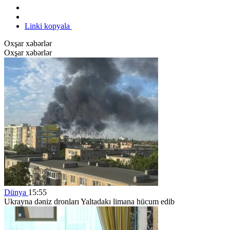
Linki kopyala
Oxşar xəbərlər
Oxşar xəbərlər
Dünya
15:55
Ukrayna dəniz dronları Yaltadakı limana hücum edib