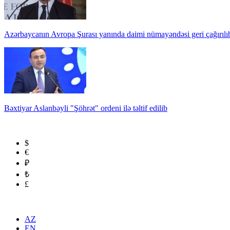
Azərbaycanın Avropa Şurası yanında daimi nümayəndəsi geri çağırılı
Bəxtiyar Aslanbəyli "Şöhrət" ordeni ilə təltif edilib
$
€
₽
₺
£
AZ
EN