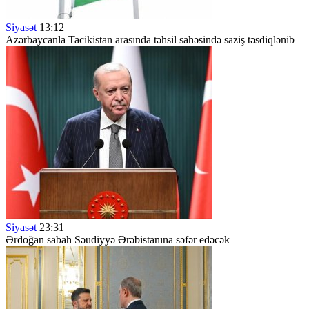
Siyasət
13:12
Azərbaycanla Tacikistan arasında təhsil sahəsində saziş təsdiqlənib
Siyasət
23:31
Ərdoğan sabah Səudiyyə Ərəbistanına səfər edəcək