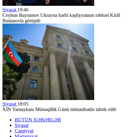
Siyasət
19:46
Ceyhun Bayramov Ukrayna hərbi kəşfiyyatının rəhbəri Kirill
Budanovla görüşüb
Siyasət
18:05
XİN Yamaykanı Müstəqillik Günü münasibətilə təbrik edib
BÜTÜN XƏBƏRLƏR
Siyasət
Cəmiyyət
Mədəniyyət