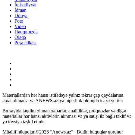
İqtisadiyyat
İdman
Dünya
Foto
Video
Haqqımızda
Əlaqə
Peşə etikası
Materiallardan hər hansı istifadəyə yalnız təkrar çap qaydalarına
əməl olunarsa və ANEWS.az-ya hiperlink olduqda icazə verilir.
Bu saytda təqdim olunan xəbərlər, analitiklər, proqnozlar və digər
materiallar hər hansı aktivlərin alınması və ya satışı ilə bağlı təklif və
ya tövsiyə təşkil etmir.
Müəllif hüquqları©2026 “Anews.az” . Bütün hüquqlar qorunur