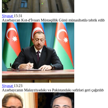
Siyasət
15:31
Azərbaycan Kot-d'İvuarı Müstəqillik Günü münasibətilə təbrik edib
Siyasət
13:23
Azərbaycanın Malayziyadakı və Pakistandakı səfirləri geri çağırılıb