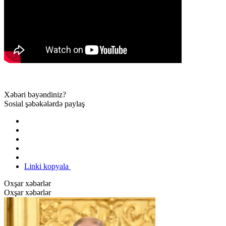
Xəbəri bəyəndiniz?
Sosial şəbəkələrdə paylaş
Linki kopyala
Oxşar xəbərlər
Oxşar xəbərlər