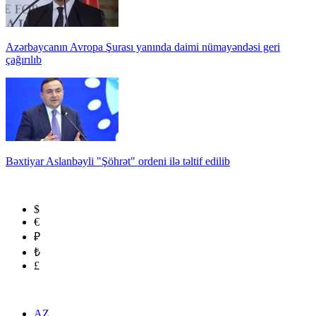
Azərbaycanın Avropa Şurası yanında daimi nümayəndəsi geri
çağırılıb
Bəxtiyar Aslanbəyli "Şöhrət" ordeni ilə təltif edilib
$
€
₽
₺
£
AZ