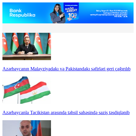
Azərbaycanın Malayziyadakı və Pakistandakı səfirləri geri çağırılıb
Azərbaycanla Tacikistan arasında təhsil sahəsində saziş təsdiqlənib