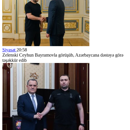
Siyasət
20:58
Zelenski Ceyhun Bayramovla görüşüb, Azərbaycana dəstəyə görə
təşəkkür edib