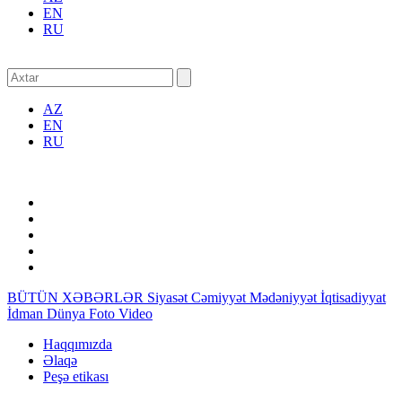
EN
RU
AZ
EN
RU
BÜTÜN XƏBƏRLƏR
Siyasət
Cəmiyyət
Mədəniyyət
İqtisadiyyat
İdman
Dünya
Foto
Video
Haqqımızda
Əlaqə
Peşə etikası