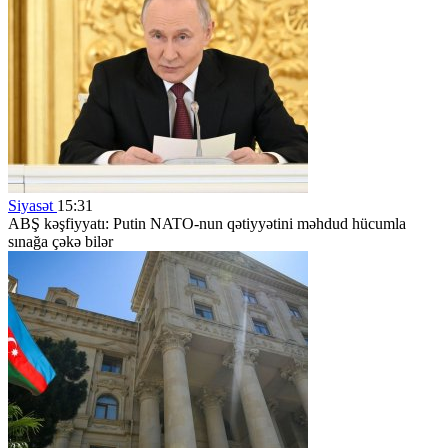
Siyasət
15:31
ABŞ kəşfiyyatı: Putin NATO-nun qətiyyətini məhdud hücumla
sınağa çəkə bilər