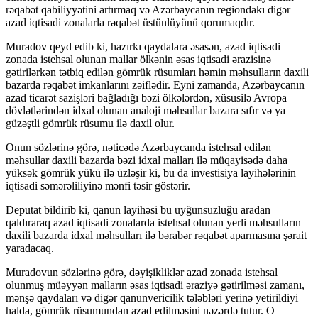
rəqabət qabiliyyətini artırmaq və Azərbaycanın regiondakı digər
azad iqtisadi zonalarla rəqabət üstünlüyünü qorumaqdır.
Muradov qeyd edib ki, hazırkı qaydalara əsasən, azad iqtisadi
zonada istehsal olunan mallar ölkənin əsas iqtisadi ərazisinə
gətirilərkən tətbiq edilən gömrük rüsumları həmin məhsulların daxili
bazarda rəqabət imkanlarını zəiflədir. Eyni zamanda, Azərbaycanın
azad ticarət sazişləri bağladığı bəzi ölkələrdən, xüsusilə Avropa
dövlətlərindən idxal olunan analoji məhsullar bazara sıfır və ya
güzəştli gömrük rüsumu ilə daxil olur.
Onun sözlərinə görə, nəticədə Azərbaycanda istehsal edilən
məhsullar daxili bazarda bəzi idxal malları ilə müqayisədə daha
yüksək gömrük yükü ilə üzləşir ki, bu da investisiya layihələrinin
iqtisadi səmərəliliyinə mənfi təsir göstərir.
Deputat bildirib ki, qanun layihəsi bu uyğunsuzluğu aradan
qaldıraraq azad iqtisadi zonalarda istehsal olunan yerli məhsulların
daxili bazarda idxal məhsulları ilə bərabər rəqabət aparmasına şərait
yaradacaq.
Muradovun sözlərinə görə, dəyişikliklər azad zonada istehsal
olunmuş müəyyən malların əsas iqtisadi əraziyə gətirilməsi zamanı,
mənşə qaydaları və digər qanunvericilik tələbləri yerinə yetirildiyi
halda, gömrük rüsumundan azad edilməsini nəzərdə tutur. O