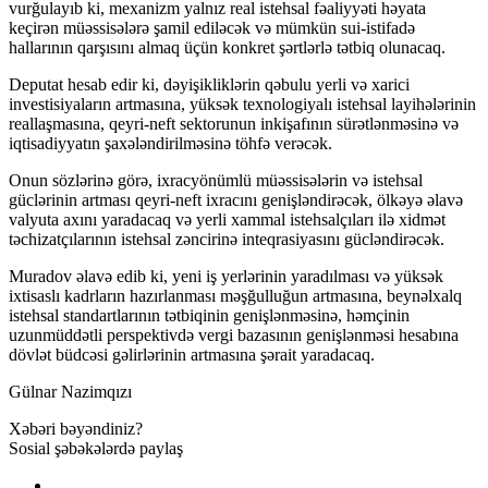
vurğulayıb ki, mexanizm yalnız real istehsal fəaliyyəti həyata
keçirən müəssisələrə şamil ediləcək və mümkün sui-istifadə
hallarının qarşısını almaq üçün konkret şərtlərlə tətbiq olunacaq.
Deputat hesab edir ki, dəyişikliklərin qəbulu yerli və xarici
investisiyaların artmasına, yüksək texnologiyalı istehsal layihələrinin
reallaşmasına, qeyri-neft sektorunun inkişafının sürətlənməsinə və
iqtisadiyyatın şaxələndirilməsinə töhfə verəcək.
Onun sözlərinə görə, ixracyönümlü müəssisələrin və istehsal
güclərinin artması qeyri-neft ixracını genişləndirəcək, ölkəyə əlavə
valyuta axını yaradacaq və yerli xammal istehsalçıları ilə xidmət
təchizatçılarının istehsal zəncirinə inteqrasiyasını gücləndirəcək.
Muradov əlavə edib ki, yeni iş yerlərinin yaradılması və yüksək
ixtisaslı kadrların hazırlanması məşğulluğun artmasına, beynəlxalq
istehsal standartlarının tətbiqinin genişlənməsinə, həmçinin
uzunmüddətli perspektivdə vergi bazasının genişlənməsi hesabına
dövlət büdcəsi gəlirlərinin artmasına şərait yaradacaq.
Gülnar Nazimqızı
Xəbəri bəyəndiniz?
Sosial şəbəkələrdə paylaş