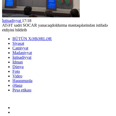
İqtisadiyyat
17:18
ATƏT sədri SOCAR yanacaqdoldurma məntəqələrindən istifadə
etdiyini bildirib
BÜTÜN XƏBƏRLƏR
Siyasət
Cəmiyyət
Mədəniyyət
İqtisadiyyat
İdman
Dünya
Foto
Video
Haqqımızda
Əlaqə
Peşə etikası