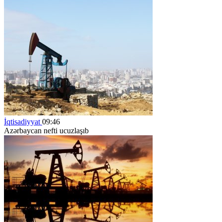
İqtisadiyyat
09:46
Azərbaycan nefti ucuzlaşıb