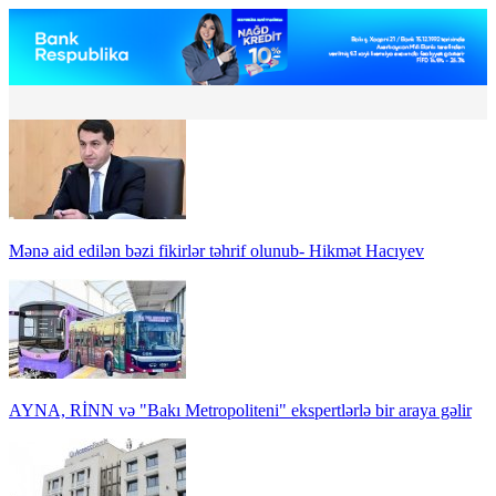
Mənə aid edilən bəzi fikirlər təhrif olunub- Hikmət Hacıyev
AYNA, RİNN və "Bakı Metropoliteni" ekspertlərlə bir araya gəlir