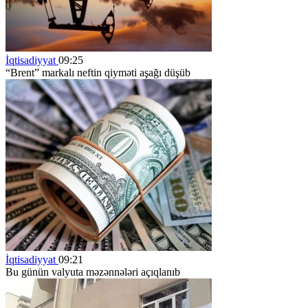
İqtisadiyyat
09:25
“Brent” markalı neftin qiyməti aşağı düşüb
İqtisadiyyat
09:21
Bu günün valyuta məzənnələri açıqlanıb