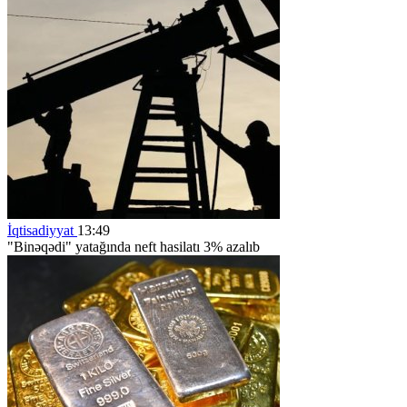
İqtisadiyyat
13:49
"Binəqədi" yatağında neft hasilatı 3% azalıb