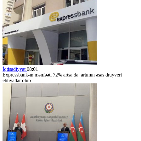
İqtisadiyyat
08:01
Expressbank-ın mənfəəti 72% artsa da, artımın əsas drayveri
ehtiyatlar olub