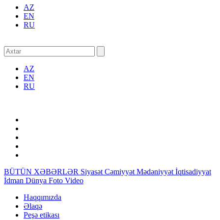
AZ
EN
RU
AZ
EN
RU
BÜTÜN XƏBƏRLƏR
Siyasət
Cəmiyyət
Mədəniyyət
İqtisadiyyat
İdman
Dünya
Foto
Video
Haqqımızda
Əlaqə
Peşə etikası