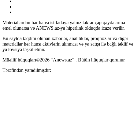
Materiallardan hər hansı istifadəyə yalnız təkrar çap qaydalarına
əməl olunarsa və ANEWS.az-ya hiperlink olduqda icazə verilir.
Bu saytda təqdim olunan xəbərlər, analitiklər, proqnozlar və digər
materiallar hər hansı aktivlərin alınması və ya satışı ilə bağlı təklif və
ya tövsiyə təşkil etmir.
Müəllif hüquqları©2026 “Anews.az” . Bütün hüquqlar qorunur
Tərəfindən yaradılmışdır: