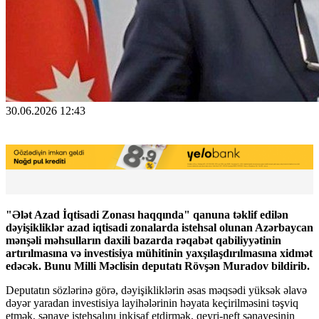
30.06.2026 12:43
"Ələt Azad İqtisadi Zonası haqqında" qanuna təklif edilən
dəyişikliklər azad iqtisadi zonalarda istehsal olunan Azərbaycan
mənşəli məhsulların daxili bazarda rəqabət qabiliyyətinin
artırılmasına və investisiya mühitinin yaxşılaşdırılmasına xidmət
edəcək. Bunu Milli Məclisin deputatı Rövşən Muradov bildirib.
Deputatın sözlərinə görə, dəyişikliklərin əsas məqsədi yüksək əlavə
dəyər yaradan investisiya layihələrinin həyata keçirilməsini təşviq
etmək, sənaye istehsalını inkişaf etdirmək, qeyri-neft sənayesinin