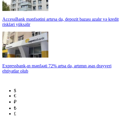
AccessBank mənfəətini artırsa da, depozit bazası azalır və kredit
riskləri yüksəlir
Expressbank-ın mənfəəti 72% artsa da, artımın əsas drayveri
ehtiyatlar olub
$
€
₽
₺
£