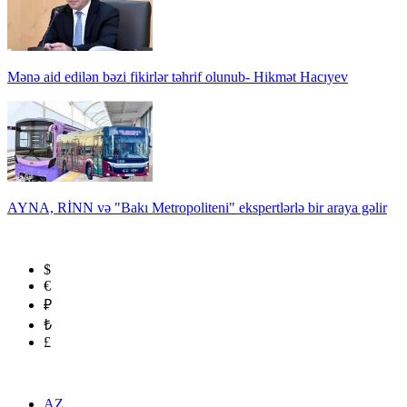
Mənə aid edilən bəzi fikirlər təhrif olunub- Hikmət Hacıyev
AYNA, RİNN və "Bakı Metropoliteni" ekspertlərlə bir araya gəlir
$
€
₽
₺
£
AZ