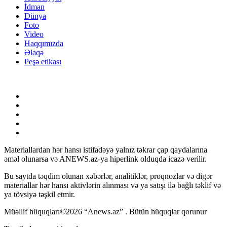
İdman
Dünya
Foto
Video
Haqqımızda
Əlaqə
Peşə etikası
Materiallardan hər hansı istifadəyə yalnız təkrar çap qaydalarına
əməl olunarsa və ANEWS.az-ya hiperlink olduqda icazə verilir.
Bu saytda təqdim olunan xəbərlər, analitiklər, proqnozlar və digər
materiallar hər hansı aktivlərin alınması və ya satışı ilə bağlı təklif və
ya tövsiyə təşkil etmir.
Müəllif hüquqları©2026 “Anews.az” . Bütün hüquqlar qorunur