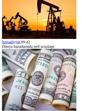
İqtisadiyyat
09:42
Dünya bazarlarında neft ucuzlaşır