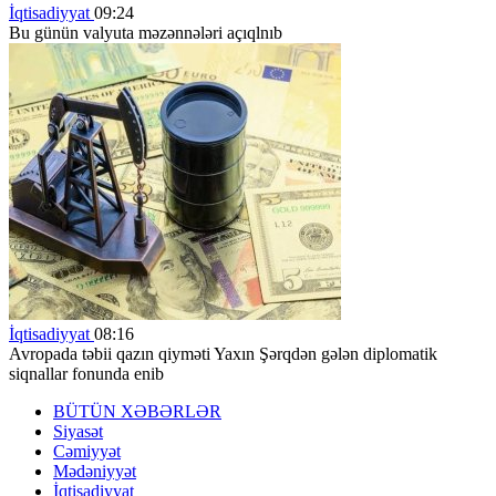
İqtisadiyyat
09:24
Bu günün valyuta məzənnələri açıqlnıb
İqtisadiyyat
08:16
Avropada təbii qazın qiyməti Yaxın Şərqdən gələn diplomatik
siqnallar fonunda enib
BÜTÜN XƏBƏRLƏR
Siyasət
Cəmiyyət
Mədəniyyət
İqtisadiyyat