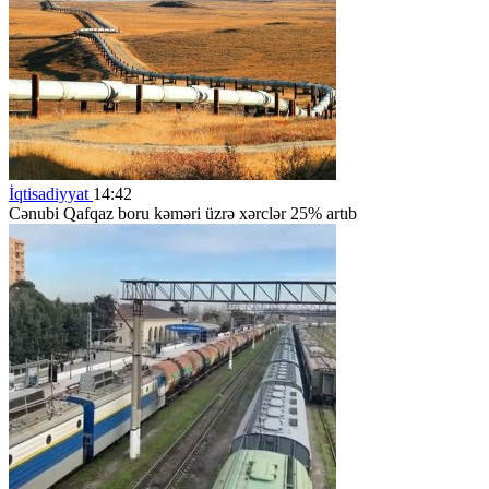
İqtisadiyyat
14:42
Cənubi Qafqaz boru kəməri üzrə xərclər 25% artıb