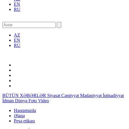
EN
RU
AZ
EN
RU
BÜTÜN XƏBƏRLƏR
Siyasət
Cəmiyyət
Mədəniyyət
İqtisadiyyat
İdman
Dünya
Foto
Video
Haqqımızda
Əlaqə
Peşə etikası