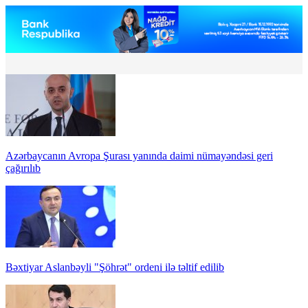
Azərbaycanın Avropa Şurası yanında daimi nümayəndəsi geri
çağırılıb
Bəxtiyar Aslanbəyli "Şöhrət" ordeni ilə təltif edilib