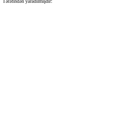
Tərəfindən yaradılmışdır: