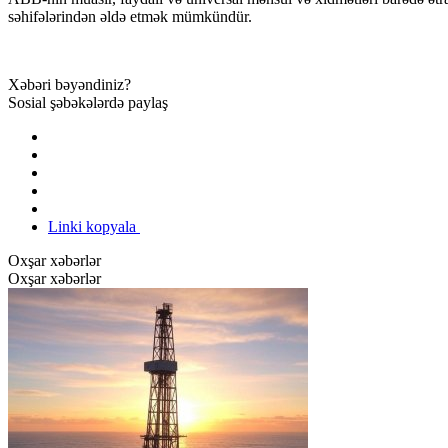
səhifələrindən əldə etmək mümkündür.
Xəbəri bəyəndiniz?
Sosial şəbəkələrdə paylaş
Linki kopyala
Oxşar xəbərlər
Oxşar xəbərlər