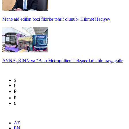
Mənə aid edilən bəzi fikirlər təhrif olunub- Hikmət Hacıyev
AYNA, RİNN və "Bakı Metropoliteni" ekspertlərlə bir araya gəlir
$
€
₽
₺
£
AZ
EN