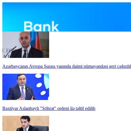
Azərbaycanın Avropa Şurası yanında daimi nümayəndəsi geri çağırılı
Bəxtiyar Aslanbəyli "Şöhrət" ordeni ilə təltif edilib