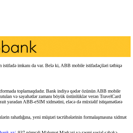
istifadə imkanı da var. Belə ki, ABB mobile istifadəçiləri tətbiqə
i platformada toplamaqdadır. Bank indiyə qədər özünün ABB mobile
də tutulan və səyahətlər zamanı böyük üstünlüklər verən TravelCard
ərait yaradan ABB-eSIM xidmətini, eləcə də müxtəlif istiqamətlərə
lərin rahatlığına, yeni müştəri təcrübələrinin formalaşmasına xidmət
-bank.az/
, 937 nömrəli Məlumat Mərkəzi və rəsmi sosial şəbəkə