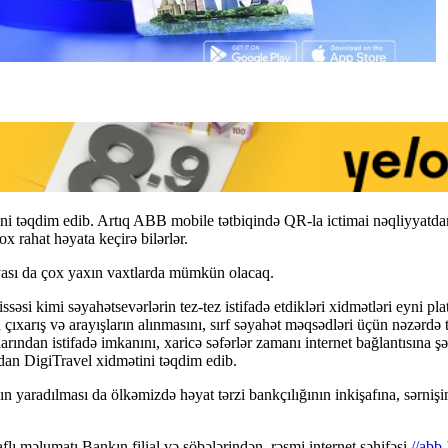
ni təqdim edib. Artıq ABB mobile tətbiqində QR-la ictimai nəqliyyatdan 
ox rahat həyata keçirə bilərlər.
iyası da çox yaxın vaxtlarda mümkün olacaq.
ssəsi kimi səyahətsevərlərin tez-tez istifadə etdikləri xidmətləri eyn
n çıxarış və arayışların alınmasını, sırf səyahət məqsədləri üçün nəzər
dan istifadə imkanını, xaricə səfərlər zamanı internet bağlantısına ş
radan DigiTravel xidmətini təqdim edib.
yaradılması da ölkəmizdə həyat tərzi bankçılığının inkişafına, sərnişin
lı məlumatı Bankın filial və şöbələrindən, rəsmi internet səhifəsi
//abb