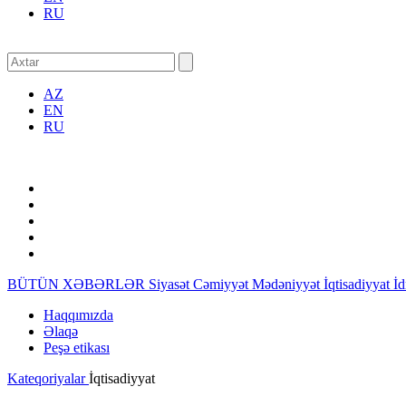
RU
AZ
EN
RU
BÜTÜN XƏBƏRLƏR
Siyasət
Cəmiyyət
Mədəniyyət
İqtisadiyyat
İ
Haqqımızda
Əlaqə
Peşə etikası
Kateqoriyalar
İqtisadiyyat