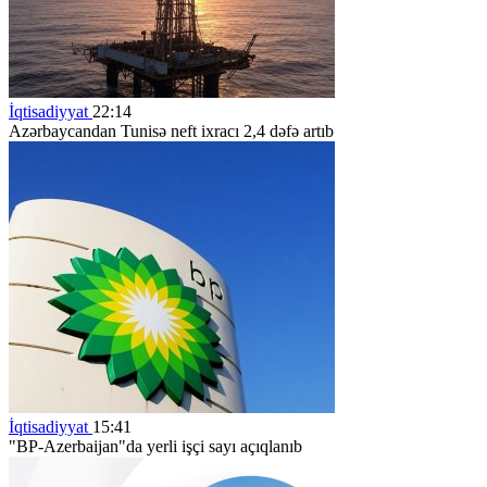
İqtisadiyyat
22:14
Azərbaycandan Tunisə neft ixracı 2,4 dəfə artıb
İqtisadiyyat
15:41
"BP-Azerbaijan"da yerli işçi sayı açıqlanıb