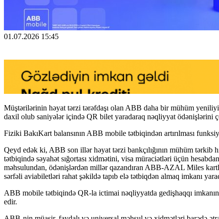
01.07.2026 15:45
Müştərilərinin həyat tərzi tərəfdaşı olan ABB daha bir mühüm yeniliyi
daxil olub saniyələr içində QR bilet yaradaraq nəqliyyat ödənişlərini ç
Fiziki BakıKart balansının ABB mobile tətbiqindən artırılması funks
Qeyd edək ki, ABB son illər həyat tərzi bankçılığının mühüm tərkib hi
tətbiqində səyahət sığortası xidmətini, visa müraciətləri üçün hesabda
məhsulundan, ödənişlərdən millər qazandıran ABB-AZAL Miles kartların
sərfəli aviabiletləri rahat şəkildə tapıb elə tətbiqdən almaq imkanı ya
ABB mobile tətbiqində QR-la ictimai nəqliyyatda gedişhaqqı imkanının 
edir.
ABB-nin müasir, faydalı və universal məhsul və xidmətləri barədə ətraf