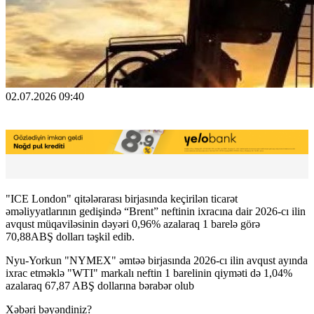
02.07.2026 09:40
"ICE London" qitələrarası birjasında keçirilən ticarət
əməliyyatlarının gedişində “Brent” neftinin ixracına dair 2026-cı ilin
avqust müqaviləsinin dəyəri 0,96% azalaraq 1 barelə görə
70,88ABŞ dolları təşkil edib.
Nyu-Yorkun "NYMEX" əmtəə birjasında 2026-cı ilin avqust ayında
ixrac etməklə "WTI" markalı neftin 1 barelinin qiyməti də 1,04%
azalaraq 67,87 ABŞ dollarına bərabər olub
Xəbəri bəyəndiniz?