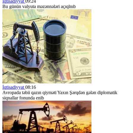
İqtisadiyyat
09:24
Bu günün valyuta məzənnələri açıqlnıb
İqtisadiyyat
08:16
Avropada təbii qazın qiyməti Yaxın Şərqdən gələn diplomatik
siqnallar fonunda enib