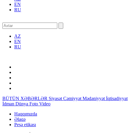
EN
RU
AZ
EN
RU
BÜTÜN XƏBƏRLƏR
Siyasət
Cəmiyyət
Mədəniyyət
İqtisadiyyat
İdman
Dünya
Foto
Video
Haqqımızda
Əlaqə
Peşə etikası