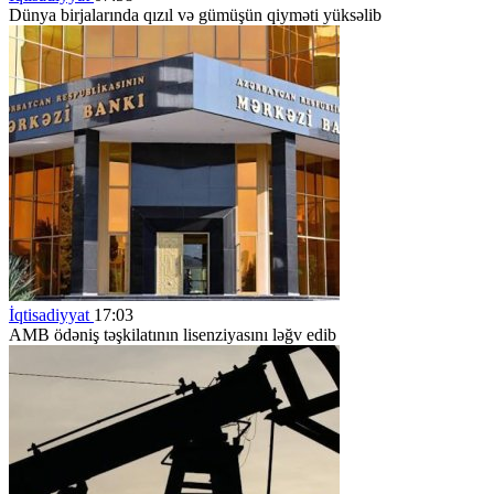
Dünya birjalarında qızıl və gümüşün qiyməti yüksəlib
İqtisadiyyat
17:03
AMB ödəniş təşkilatının lisenziyasını ləğv edib