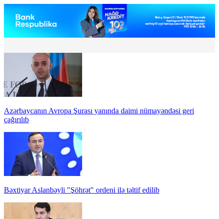
Azərbaycanın Avropa Şurası yanında daimi nümayəndəsi geri
çağırılıb
Bəxtiyar Aslanbəyli "Şöhrət" ordeni ilə təltif edilib