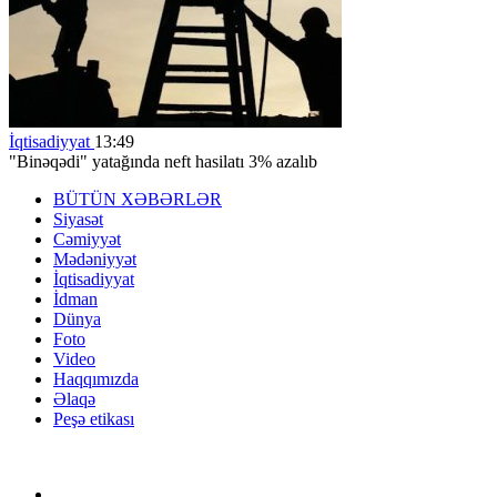
İqtisadiyyat
13:49
"Binəqədi" yatağında neft hasilatı 3% azalıb
BÜTÜN XƏBƏRLƏR
Siyasət
Cəmiyyət
Mədəniyyət
İqtisadiyyat
İdman
Dünya
Foto
Video
Haqqımızda
Əlaqə
Peşə etikası