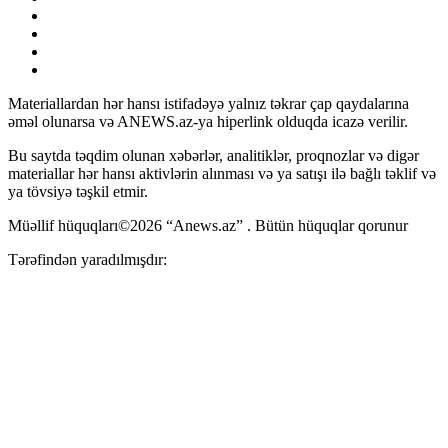
Materiallardan hər hansı istifadəyə yalnız təkrar çap qaydalarına
əməl olunarsa və ANEWS.az-ya hiperlink olduqda icazə verilir.
Bu saytda təqdim olunan xəbərlər, analitiklər, proqnozlar və digər
materiallar hər hansı aktivlərin alınması və ya satışı ilə bağlı təklif və
ya tövsiyə təşkil etmir.
Müəllif hüquqları©2026 “Anews.az” . Bütün hüquqlar qorunur
Tərəfindən yaradılmışdır: