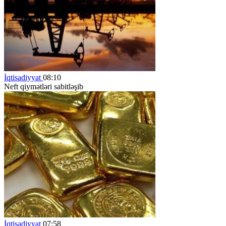
İqtisadiyyat
08:10
Neft qiymətləri sabitləşib
İqtisadiyyat
07:58