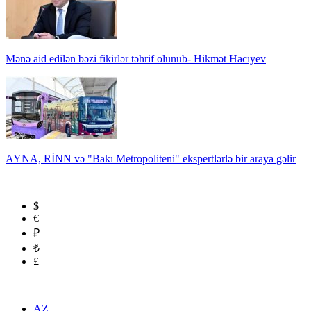
Mənə aid edilən bəzi fikirlər təhrif olunub- Hikmət Hacıyev
AYNA, RİNN və "Bakı Metropoliteni" ekspertlərlə bir araya gəlir
$
€
₽
₺
£
AZ