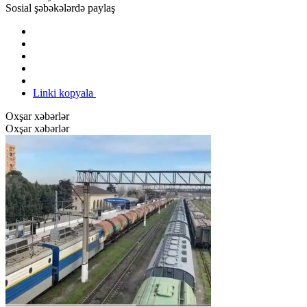
Sosial şəbəkələrdə paylaş
Linki kopyala
Oxşar xəbərlər
Oxşar xəbərlər