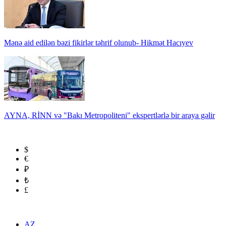
Mənə aid edilən bəzi fikirlər təhrif olunub- Hikmət Hacıyev
AYNA, RİNN və "Bakı Metropoliteni" ekspertlərlə bir araya gəlir
$
€
₽
₺
£
AZ