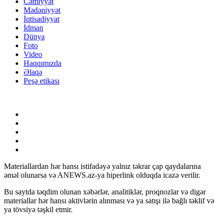
Cəmiyyət
Mədəniyyət
İqtisadiyyat
İdman
Dünya
Foto
Video
Haqqımızda
Əlaqə
Peşə etikası
Materiallardan hər hansı istifadəyə yalnız təkrar çap qaydalarına
əməl olunarsa və ANEWS.az-ya hiperlink olduqda icazə verilir.
Bu saytda təqdim olunan xəbərlər, analitiklər, proqnozlar və digər
materiallar hər hansı aktivlərin alınması və ya satışı ilə bağlı təklif və
ya tövsiyə təşkil etmir.