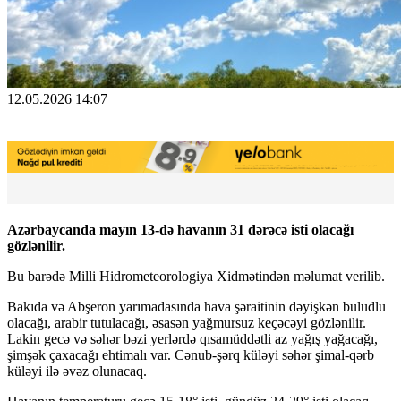
12.05.2026 14:07
Azərbaycanda mayın 13-də havanın 31 dərəcə isti olacağı
gözlənilir.
Bu barədə Milli Hidrometeorologiya Xidmətindən məlumat verilib.
Bakıda və Abşeron yarımadasında hava şəraitinin dəyişkən buludlu
olacağı, arabir tutulacağı, əsasən yağmursuz keçəcəyi gözlənilir.
Lakin gecə və səhər bəzi yerlərdə qısamüddətli az yağış yağacağı,
şimşək çaxacağı ehtimalı var. Cənub-şərq küləyi səhər şimal-qərb
küləyi ilə əvəz olunacaq.