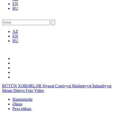
EN
RU
AZ
EN
RU
BÜTÜN XƏBƏRLƏR
Siyasət
Cəmiyyət
Mədəniyyət
İqtisadiyyat
İdman
Dünya
Foto
Video
Haqqımızda
Əlaqə
Peşə etikası