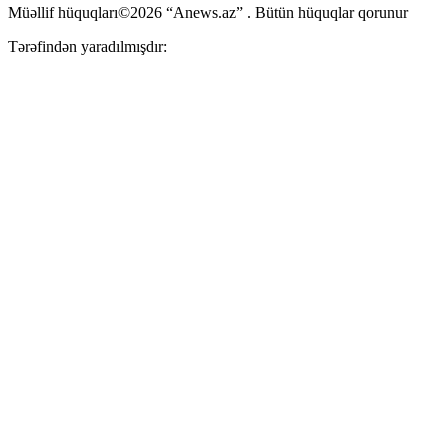
Müəllif hüquqları©2026 “Anews.az” . Bütün hüquqlar qorunur
Tərəfindən yaradılmışdır: