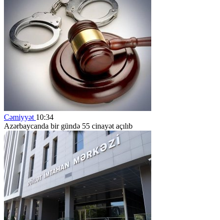
Cəmiyyət
10:34
Azərbaycanda bir gündə 55 cinayət açılıb