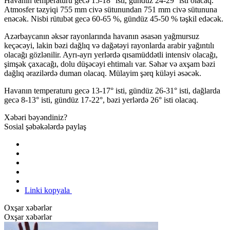
Havanın temperaturu gecə 15-18° isti, gündüz 24-29° isti olacaq.
Atmosfer təzyiqi 755 mm civə sütunundan 751 mm civə sütununa
enəcək. Nisbi rütubət gecə 60-65 %, gündüz 45-50 % təşkil edəcək.
Azərbaycanın əksər rayonlarında havanın əsasən yağmursuz
keçəcəyi, lakin bəzi dağlıq və dağətəyi rayonlarda arabir yağıntılı
olacağı gözlənilir. Ayrı-ayrı yerlərdə qısamüddətli intensiv olacağı,
şimşək çaxacağı, dolu düşəcəyi ehtimalı var. Səhər və axşam bəzi
dağlıq ərazilərdə duman olacaq. Mülayim şərq küləyi əsəcək.
Havanın temperaturu gecə 13-17° isti, gündüz 26-31° isti, dağlarda
gecə 8-13° isti, gündüz 17-22°, bəzi yerlərdə 26° isti olacaq.
Xəbəri bəyəndiniz?
Sosial şəbəkələrdə paylaş
Linki kopyala
Oxşar xəbərlər
Oxşar xəbərlər