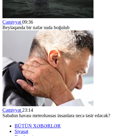
Cəmiyyət
09:36
Beyləqanda bir nəfər suda boğulub
Cəmiyyət
23:14
Sabahın havası meteohəssas insanlara necə təsir edəcək?
BÜTÜN XƏBƏRLƏR
Siyasət