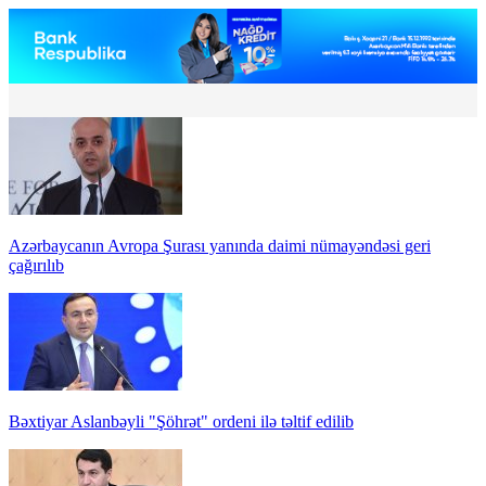
Azərbaycanın Avropa Şurası yanında daimi nümayəndəsi geri
çağırılıb
Bəxtiyar Aslanbəyli "Şöhrət" ordeni ilə təltif edilib