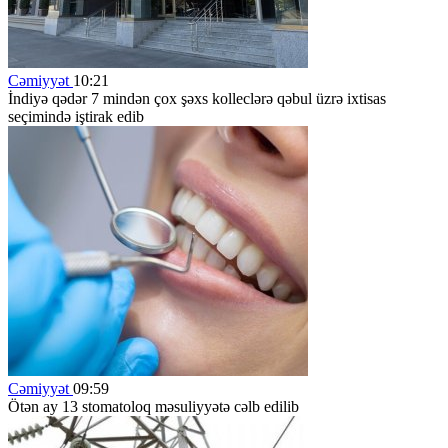
Cəmiyyət
10:21
İndiyə qədər 7 mindən çox şəxs kolleclərə qəbul üzrə ixtisas
seçimində iştirak edib
Cəmiyyət
09:59
Ötən ay 13 stomatoloq məsuliyyətə cəlb edilib