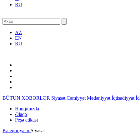
RU
AZ
EN
RU
BÜTÜN XƏBƏRLƏR
Siyasət
Cəmiyyət
Mədəniyyət
İqtisadiyyat
İ
Haqqımızda
Əlaqə
Peşə etikası
Kateqoriyalar
Siyasət