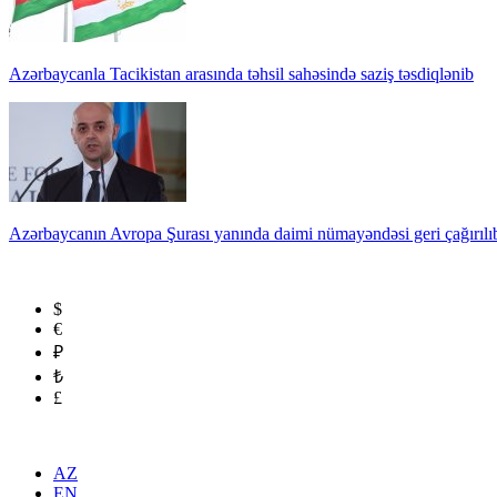
Azərbaycanla Tacikistan arasında təhsil sahəsində saziş təsdiqlənib
Azərbaycanın Avropa Şurası yanında daimi nümayəndəsi geri çağırılı
$
€
₽
₺
£
AZ
EN