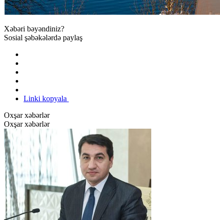
Xəbəri bəyəndiniz?
Sosial şəbəkələrdə paylaş
Linki kopyala
Oxşar xəbərlər
Oxşar xəbərlər