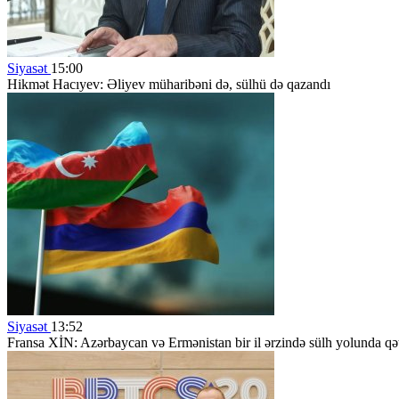
Siyasət
15:00
Hikmət Hacıyev: Əliyev müharibəni də, sülhü də qazandı
Siyasət
13:52
Fransa XİN: Azərbaycan və Ermənistan bir il ərzində sülh yolunda qəti