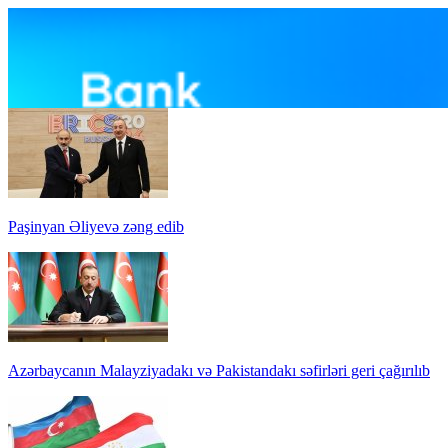
Paşinyan Əliyevə zəng edib
Azərbaycanın Malayziyadakı və Pakistandakı səfirləri geri çağırılıb