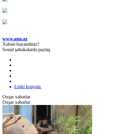
www.ann.az
Xəbəri bəyəndiniz?
Sosial şəbəkələrdə paylaş
Linki kopyala
Oxşar xəbərlər
Oxşar xəbərlər