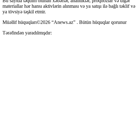
Bu saytda təqdim olunan xəbərlər, analitiklər, proqnozlar və digər
materiallar hər hansı aktivlərin alınması və ya satışı ilə bağlı təklif və
ya tövsiyə təşkil etmir.
Müəllif hüquqları©2026 “Anews.az” . Bütün hüquqlar qorunur
Tərəfindən yaradılmışdır: