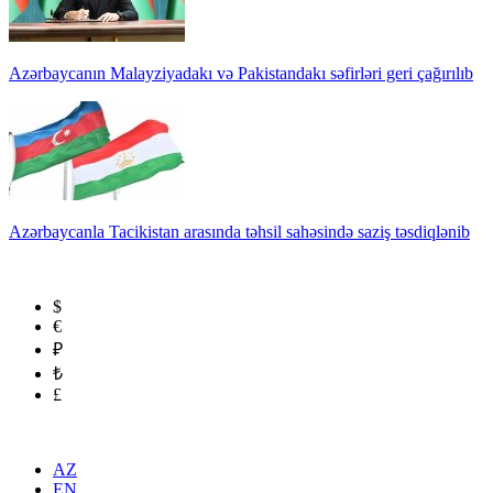
Azərbaycanın Malayziyadakı və Pakistandakı səfirləri geri çağırılıb
Azərbaycanla Tacikistan arasında təhsil sahəsində saziş təsdiqlənib
$
€
₽
₺
£
AZ
EN