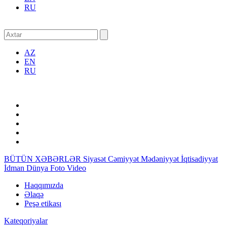
RU
AZ
EN
RU
BÜTÜN XƏBƏRLƏR
Siyasət
Cəmiyyət
Mədəniyyət
İqtisadiyyat
İdman
Dünya
Foto
Video
Haqqımızda
Əlaqə
Peşə etikası
Kateqoriyalar