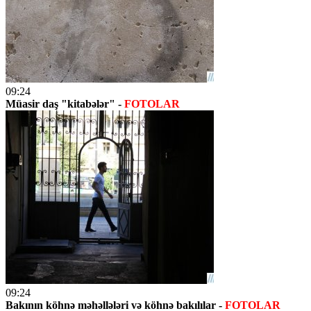
09:24
Müasir daş "kitabələr" -
FOTOLAR
09:24
Bakının köhnə məhəllələri və köhnə bakılılar -
FOTOLAR