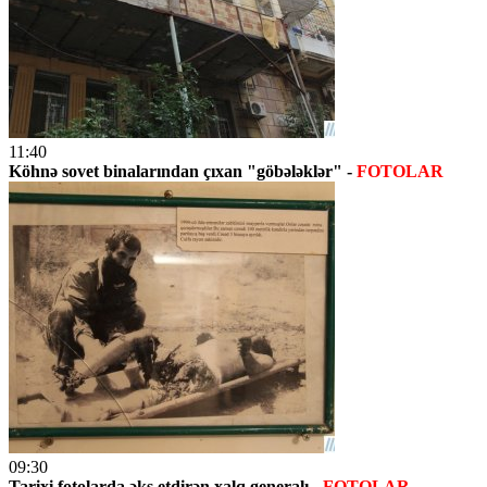
11:40
Köhnə sovet binalarından çıxan "göbələklər" -
FOTOLAR
09:30
Tarixi fotolarda əks etdirən xalq generalı -
FOTOLAR