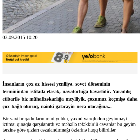
03.09.2015 10:20
İnsanların çox az hissəsi yeniliyə, sovet dönəminin
terminindən istifadə eləsək, navatorluğa həvəslidir. Yaradılış
etibarilə biz mühafizəkarlığa meylliyik, çoxumuz keçmişə daha
çox bağlı oluruq, nəinki gələcəyin necə olacağına...
Bir vaxtlar qadınların mini yubka, yaxud yarıqlı don geyinməyi
ictimai qınaqla qarşılanırdı və məhəllə təfəkkürlü cavanlar bu geyim
tərzinə görə qızları cəzalandırmağı özlərinə haqq bilirdilər.