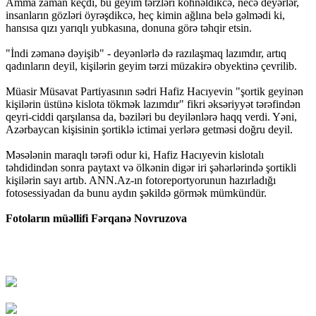
Amma zaman keçdi, bu geyim tərzləri köhnəldikcə, necə deyərlər,
insanların gözləri öyrəşdikcə, heç kimin ağlına belə gəlmədi ki,
hansısa qızı yarıqlı yubkasına, donuna görə təhqir etsin.
"İndi zəmanə dəyişib" - deyənlərlə də razılaşmaq lazımdır, artıq
qadınların deyil, kişilərin geyim tərzi müzakirə obyektinə çevrilib.
Müasir Müsavat Partiyasının sədri Hafiz Hacıyevin "şortik geyinən
kişilərin üstünə kislota tökmək lazımdır" fikri əksəriyyət tərəfindən
qeyri-ciddi qarşılansa da, bəziləri bu deyilənlərə haqq verdi. Yəni,
Azərbaycan kişisinin şortiklə ictimai yerlərə getməsi doğru deyil.
Məsələnin maraqlı tərəfi odur ki, Hafiz Hacıyevin kislotalı
təhdidindən sonra paytaxt və ölkənin digər iri şəhərlərində şortikli
kişilərin sayı artıb. ANN.Az-ın fotoreportyorunun hazırladığı
fotosessiyadan da bunu aydın şəkildə görmək mümkündür.
Fotoların müəllifi Fərqanə Novruzova