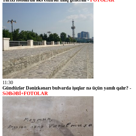
11:30
Gündüzlər Dənizkənarı bulvarda işıqlar nə üçün yanılı qalır? -
SƏBƏBİ+FOTOLAR