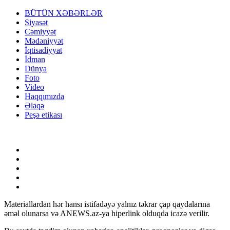
BÜTÜN XƏBƏRLƏR
Siyasət
Cəmiyyət
Mədəniyyət
İqtisadiyyat
İdman
Dünya
Foto
Video
Haqqımızda
Əlaqə
Peşə etikası
Materiallardan hər hansı istifadəyə yalnız təkrar çap qaydalarına
əməl olunarsa və ANEWS.az-ya hiperlink olduqda icazə verilir.