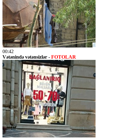
00:42
Vətənində vətənsizlər -
FOTOLAR