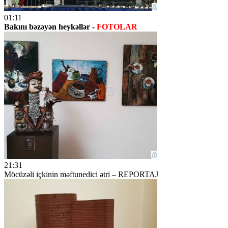
01:11
Bakını bəzəyən heykəllər -
FOTOLAR
21:31
Möcüzəli içkinin məftunedici ətri – REPORTAJ