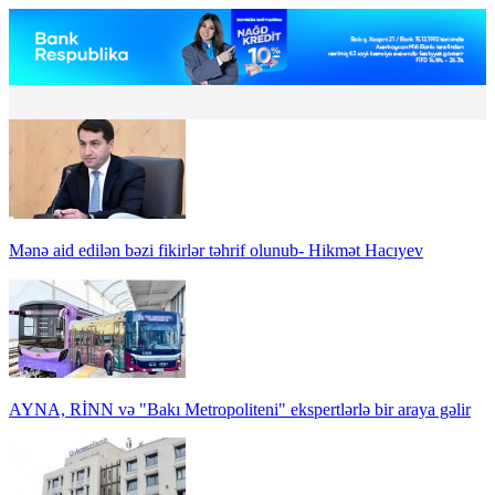
Mənə aid edilən bəzi fikirlər təhrif olunub- Hikmət Hacıyev
AYNA, RİNN və "Bakı Metropoliteni" ekspertlərlə bir araya gəlir