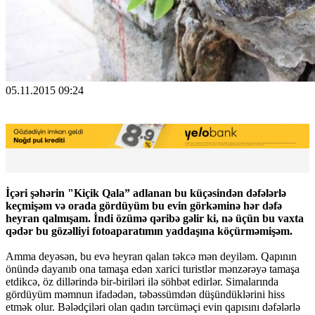
05.11.2015 09:24
İçəri şəhərin "Kiçik Qala” adlanan bu küçəsindən dəfələrlə
keçmişəm və orada gördüyüm bu evin görkəminə hər dəfə
heyran qalmışam. İndi özümə qəribə gəlir ki, nə üçün bu vaxta
qədər bu gözəlliyi fotoaparatımın yaddaşına köçürməmişəm.
Amma deyəsən, bu evə heyran qalan təkcə mən deyiləm. Qapının
önündə dayanıb ona tamaşa edən xarici turistlər mənzərəyə tamaşa
etdikcə, öz dillərində bir-biriləri ilə söhbət edirlər. Simalarında
gördüyüm məmnun ifadədən, təbəssümdən düşündüklərini hiss
etmək olur. Bələdçiləri olan qadın tərcüməçi evin qapısını dəfələrlə