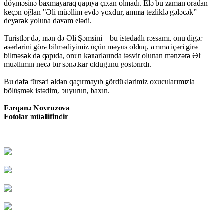
döyməsinə baxmayaraq qapıya çıxan olmadı. Elə bu zaman oradan
keçən oğlan "Əli müəllim evdə yoxdur, amma tezliklə gələcək” –
deyərək yoluna davam elədi.
Turistlər də, mən də Əli Şəmsini – bu istedadlı rəssamı, onu digər
əsərlərini görə bilmədiyimiz üçün məyus olduq, amma içəri girə
bilməsək də qapıda, onun kənarlarında təsvir olunan mənzərə Əli
müəllimin necə bir sənətkar olduğunu göstərirdi.
Bu dəfə fürsəti əldən qaçırmayıb gördüklərimiz oxucularımızla
bölüşmək istədim, buyurun, baxın.
Fərqanə Novruzova
Fotolar müəllifindir