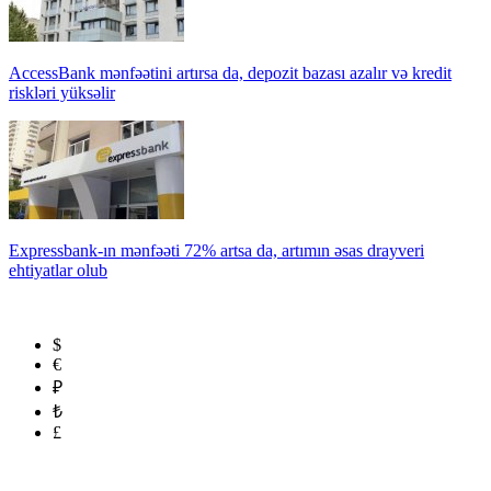
AccessBank mənfəətini artırsa da, depozit bazası azalır və kredit
riskləri yüksəlir
Expressbank-ın mənfəəti 72% artsa da, artımın əsas drayveri
ehtiyatlar olub
$
€
₽
₺
£