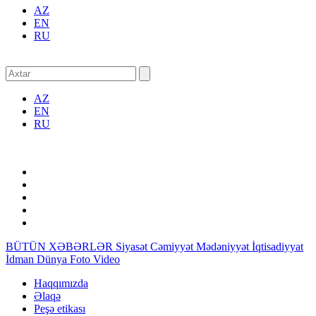
AZ
EN
RU
AZ
EN
RU
BÜTÜN XƏBƏRLƏR
Siyasət
Cəmiyyət
Mədəniyyət
İqtisadiyyat
İdman
Dünya
Foto
Video
Haqqımızda
Əlaqə
Peşə etikası