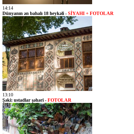
14:14
Dünyanın ən bahalı 18 heykəli -
SİYAHI + FOTOLAR
13:10
Şəki: ustadlar şəhəri -
FOTOLAR