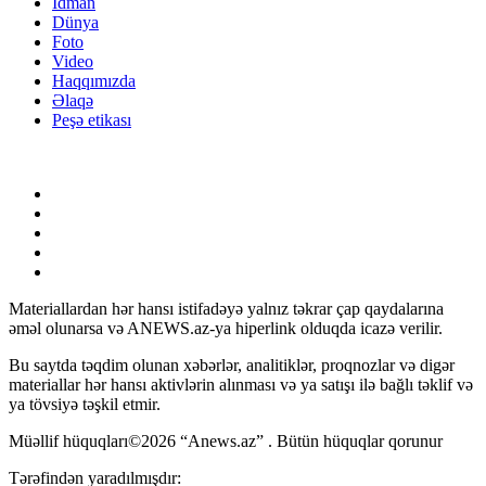
İdman
Dünya
Foto
Video
Haqqımızda
Əlaqə
Peşə etikası
Materiallardan hər hansı istifadəyə yalnız təkrar çap qaydalarına
əməl olunarsa və ANEWS.az-ya hiperlink olduqda icazə verilir.
Bu saytda təqdim olunan xəbərlər, analitiklər, proqnozlar və digər
materiallar hər hansı aktivlərin alınması və ya satışı ilə bağlı təklif və
ya tövsiyə təşkil etmir.
Müəllif hüquqları©2026 “Anews.az” . Bütün hüquqlar qorunur
Tərəfindən yaradılmışdır: