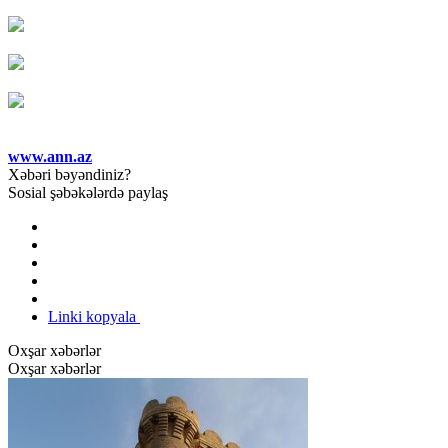
www.ann.az
Xəbəri bəyəndiniz?
Sosial şəbəkələrdə paylaş
Linki kopyala
Oxşar xəbərlər
Oxşar xəbərlər