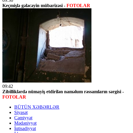
09:36
Keçmişlə gələcəyin mübarizəsi -
FOTOLAR
09:42
Zibilliklərdə nümayiş etdirilən naməlum rəssamların sərgisi -
FOTOLAR
BÜTÜN XƏBƏRLƏR
Siyasət
Cəmiyyət
Mədəniyyət
İqtisadiyyat