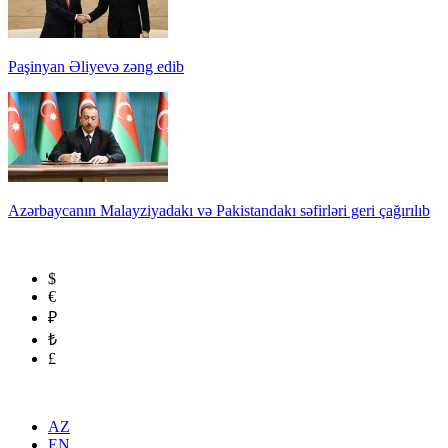
Paşinyan Əliyevə zəng edib
Azərbaycanın Malayziyadakı və Pakistandakı səfirləri geri çağırılıb
$
€
₽
₺
£
AZ
EN