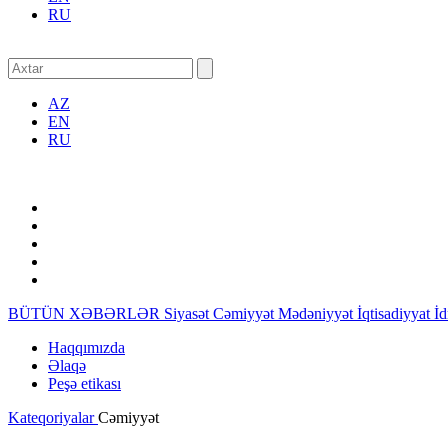
RU
AZ
EN
RU
BÜTÜN XƏBƏRLƏR
Siyasət
Cəmiyyət
Mədəniyyət
İqtisadiyyat
İ
Haqqımızda
Əlaqə
Peşə etikası
Kateqoriyalar
Cəmiyyət