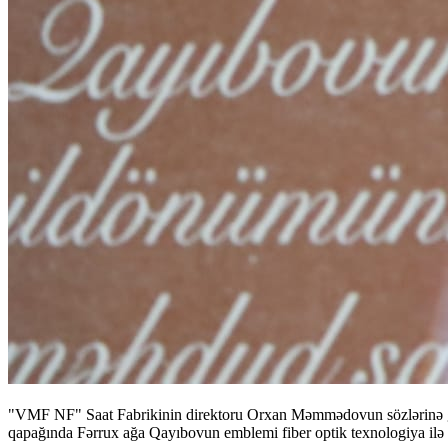
"VMF NF" Saat Fabrikinin direktoru Orxan Məmmədovun sözlərinə görə, 
qapağında Fərrux ağa Qayıbovun emblemi fiber optik texnologiya ilə