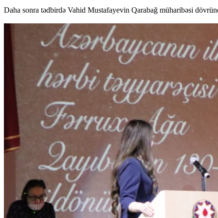
Daha sonra tədbirdə Vahid Mustafayevin Qarabağ müharibəsi dövründə vid