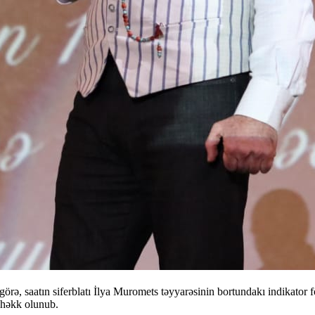
saatın siferblatı İlya Muromets təyyarəsinin bortundakı indikator form
 həkk olunub.