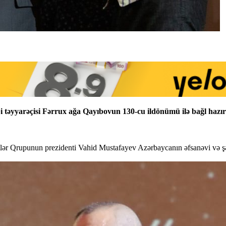
təyyarəçisi Fərrux ağa Qayıbovun 130-cu ildönümü ilə bağl hazır
r Qrupunun prezidenti Vahid Mustafayev Azərbaycanın əfsanəvi və şəhid