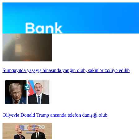
Sumqayıtda yaşayış binasında yanğın olub, sakinlər təxliyə edilib
Əliyevlə Donald Tramp arasında telefon danışığı olub