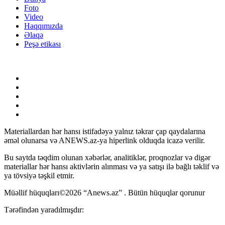
Foto
Video
Haqqımızda
Əlaqə
Peşə etikası
Materiallardan hər hansı istifadəyə yalnız təkrar çap qaydalarına
əməl olunarsa və ANEWS.az-ya hiperlink olduqda icazə verilir.
Bu saytda təqdim olunan xəbərlər, analitiklər, proqnozlar və digər
materiallar hər hansı aktivlərin alınması və ya satışı ilə bağlı təklif və
ya tövsiyə təşkil etmir.
Müəllif hüquqları©2026 “Anews.az” . Bütün hüquqlar qorunur
Tərəfindən yaradılmışdır: