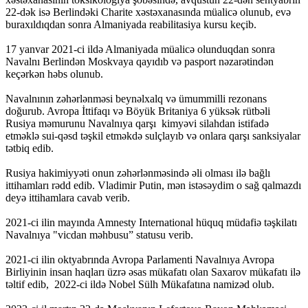
22-dək isə Berlindəki Charite xəstəxanasında müalicə olunub, evə
buraxıldıqdan sonra Almaniyada reabilitasiya kursu keçib.
17 yanvar 2021-ci ildə Almaniyada müalicə olunduqdan sonra
Navalnı Berlindən Moskvaya qayıdıb və pasport nəzarətindən
keçərkən həbs olunub.
Navalnının zəhərlənməsi beynəlxalq və ümummilli rezonans
doğurub. Avropa İttifaqı və Böyük Britaniya 6 yüksək rütbəli
Rusiya məmurunu Navalnıya qarşı kimyəvi silahdan istifadə
etməklə sui-qəsd təşkil etməkdə sulçlayıb və onlara qarşı sanksiyalar
tətbiq edib.
Rusiya hakimiyyəti onun zəhərlənməsində əli olması ilə bağlı
ittihamları rədd edib. Vladimir Putin, mən istəsəydim o sağ qalmazdı
deyə ittihamlara cavab verib.
2021-ci ilin mayında Amnesty International hüquq müdafiə təşkilatı
Navalnıya "vicdan məhbusu” statusu verib.
2021-ci ilin oktyabrında Avropa Parlamenti Navalnıya Avropa
Birliyinin insan haqları üzrə əsas mükafatı olan Saxarov mükafatı ilə
təltif edib, 2022-ci ildə Nobel Sülh Mükafatına namizəd olub.