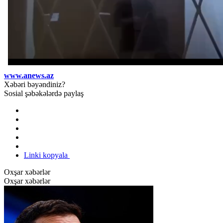
www.anews.az
Xəbəri bəyəndiniz?
Sosial şəbəkələrdə paylaş
Linki kopyala
Oxşar xəbərlər
Oxşar xəbərlər