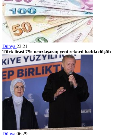
Dünya
23:21
Türk lirəsi 7% ucuzlaşaraq yeni rekord həddə düşüb
Dünya
06:29