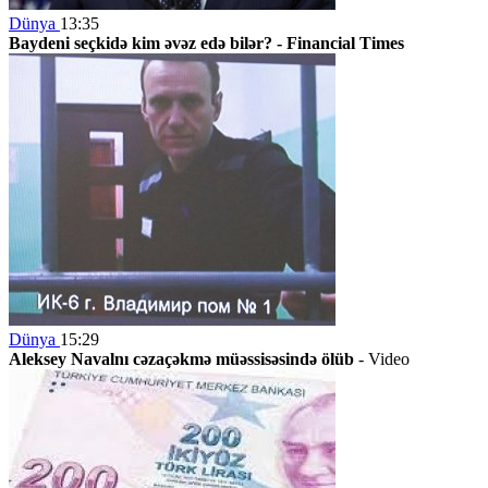
Dünya
13:35
Baydeni seçkidə kim əvəz edə bilər? -
Financial Times
Dünya
15:29
Aleksey Navalnı cəzaçəkmə müəssisəsində ölüb
-
Video