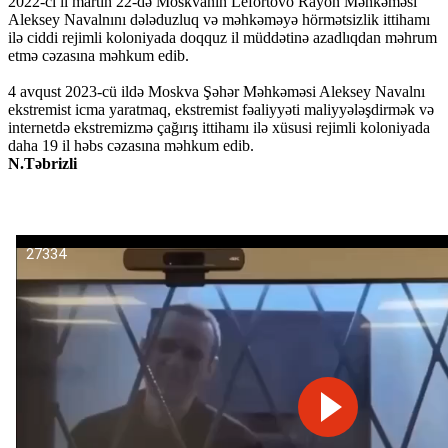
2022-ci il martın 22-də Moskvanın Lefortovo Rayon Məhkəməsi
Aleksey Navalnını dələduzluq və məhkəməyə hörmətsizlik ittihamı
ilə ciddi rejimli koloniyada doqquz il müddətinə azadlıqdan məhrum
etmə cəzasına məhkum edib.
4 avqust 2023-cü ildə Moskva Şəhər Məhkəməsi Aleksey Navalnı
ekstremist icma yaratmaq, ekstremist fəaliyyəti maliyyələşdirmək və
internetdə ekstremizmə çağırış ittihamı ilə xüsusi rejimli koloniyada
daha 19 il həbs cəzasına məhkum edib.
N.Təbrizli