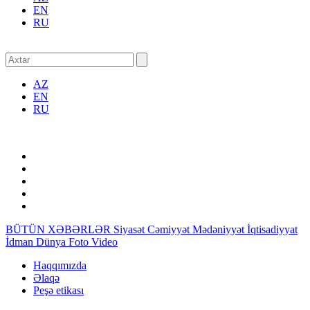
EN
RU
AZ
EN
RU
BÜTÜN XƏBƏRLƏR
Siyasət
Cəmiyyət
Mədəniyyət
İqtisadiyyat
İdman
Dünya
Foto
Video
Haqqımızda
Əlaqə
Peşə etikası