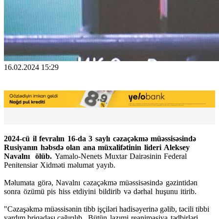
16.02.2024 15:29
2024-cü il fevralın 16-da 3 saylı cəzaçəkmə müəssisəsində
Rusiyanın həbsdə olan ana müxalifətinin lideri Aleksey
Navalnı ölüb.
Yamalo-Nenets Muxtar Dairəsinin Federal
Penitensiar Xidməti məlumat yayıb.
Məlumata görə, Navalnı cəzaçəkmə müəssisəsində gəzintidən
sonra özümü pis hiss etdiyini bildirib və dərhal huşunu itirib.
"Cəzaşəkmə müəssisənin tibb işçiləri hadisəyerinə gəlib, təcili tibbi
yardım briqadası çağırılıb.
Bütün lazımi reanimasiya tədbirləri