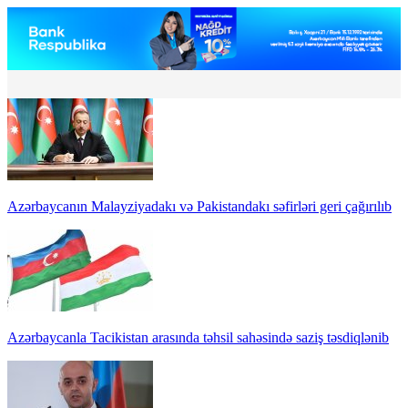
Azərbaycanın Malayziyadakı və Pakistandakı səfirləri geri çağırılıb
Azərbaycanla Tacikistan arasında təhsil sahəsində saziş təsdiqlənib