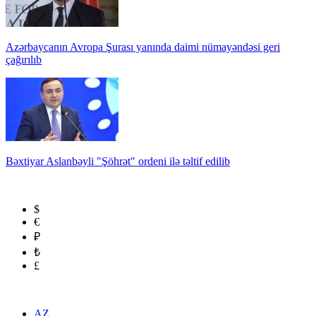
Azərbaycanın Avropa Şurası yanında daimi nümayəndəsi geri
çağırılıb
Bəxtiyar Aslanbəyli "Şöhrət" ordeni ilə təltif edilib
$
€
₽
₺
£
AZ