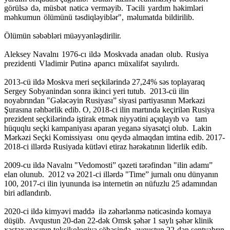
görülsə də, müsbət nəticə verməyib. Təcili yardım həkimləri
məhkumun ölümünü təsdiqləyiblər", məlumatda bildirilib.
Ölümün səbəbləri müəyyənləşdirilir.
Aleksey Navalnı
1976-cı ildə Moskvada anadan olub. Rusiya
prezidenti Vladimir Putinə aparıcı müxalifət sayılırdı.
2013-cü ildə Moskva meri seçkilərində 27,24% səs toplayaraq
Sergey Sobyanindən sonra ikinci yeri tutub. 2013-cü ilin
noyabrından "Gələcəyin Rusiyası” siyasi partiyasının Mərkəzi
Şurasına rəhbərlik edib. O, 2018-ci ilin martında keçirilən Rusiya
prezident seçkilərində iştirak etmək niyyətini açıqlayıb və tam
hüquqlu seçki kampaniyası aparan yeganə siyasətçi olub. Lakin
Mərkəzi Seçki Komissiyası onu qeydə almaqdan imtina edib. 2017-
2018-ci illərdə Rusiyada kütləvi etiraz hərəkatının liderlik edib.
2009-cu ildə Navalnı "Vedomosti” qəzeti tərəfindən "ilin adamı”
elan olunub. 2012 və 2021-ci illərdə "Time” jurnalı onu dünyanın
100, 2017-ci ilin iyununda isə internetin ən nüfuzlu 25 adamından
biri adlandırıb.
2020-ci ildə kimyəvi maddə ilə zəhərlənmə nəticəsində komaya
düşüb. Avqustun 20-dən 22-dək Omsk şəhər 1 saylı şəhər klinik
xəstəxanasının toksikologiya şöbəsində, avqustun 22-dən sentyabrın