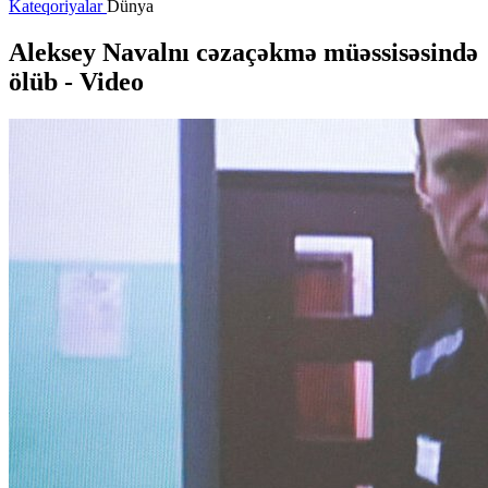
Kateqoriyalar
Dünya
Aleksey Navalnı cəzaçəkmə müəssisəsində
ölüb
-
Video