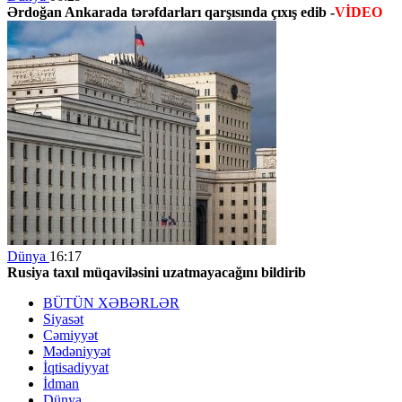
Ərdoğan Ankarada tərəfdarları qarşısında çıxış edib -
VİDEO
Dünya
16:17
Rusiya taxıl müqaviləsini uzatmayacağını bildirib
BÜTÜN XƏBƏRLƏR
Siyasət
Cəmiyyət
Mədəniyyət
İqtisadiyyat
İdman
Dünya