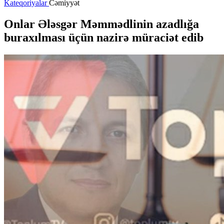
Kateqoriyalar
Cəmiyyət
Onlar Ələsgər Məmmədlinin azadlığa
buraxılması üçün nazirə müraciət edib