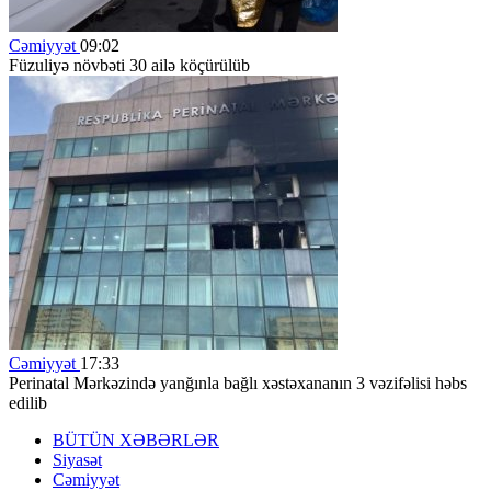
Cəmiyyət
09:02
Füzuliyə növbəti 30 ailə köçürülüb
Cəmiyyət
17:33
Perinatal Mərkəzində yanğınla bağlı xəstəxananın 3 vəzifəlisi həbs
edilib
BÜTÜN XƏBƏRLƏR
Siyasət
Cəmiyyət