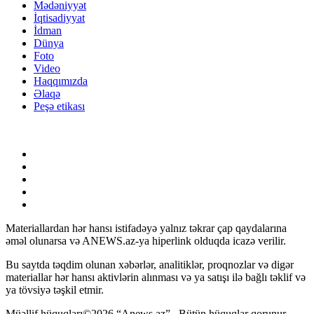
Mədəniyyət
İqtisadiyyat
İdman
Dünya
Foto
Video
Haqqımızda
Əlaqə
Peşə etikası
Materiallardan hər hansı istifadəyə yalnız təkrar çap qaydalarına
əməl olunarsa və ANEWS.az-ya hiperlink olduqda icazə verilir.
Bu saytda təqdim olunan xəbərlər, analitiklər, proqnozlar və digər
materiallar hər hansı aktivlərin alınması və ya satışı ilə bağlı təklif və
ya tövsiyə təşkil etmir.
Müəllif hüquqları©2026 “Anews.az” . Bütün hüquqlar qorunur