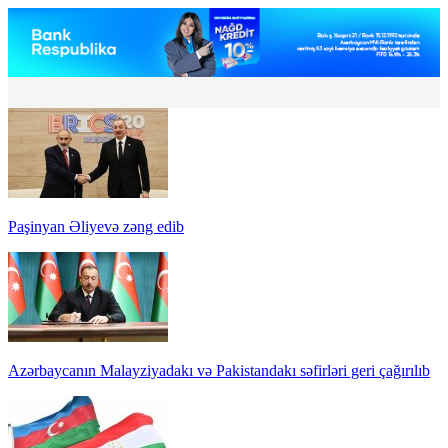
Paşinyan Əliyevə zəng edib
Azərbaycanın Malayziyadakı və Pakistandakı səfirləri geri çağırılıb