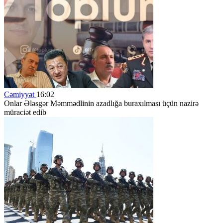
Cəmiyyət
16:02
Onlar Ələsgər Məmmədlinin azadlığa buraxılması üçün nazirə
müraciət edib