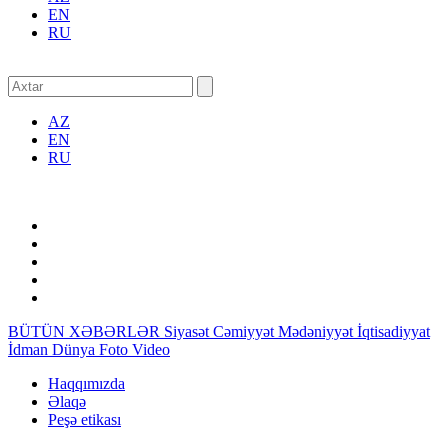
EN
RU
AZ
EN
RU
BÜTÜN XƏBƏRLƏR
Siyasət
Cəmiyyət
Mədəniyyət
İqtisadiyyat
İdman
Dünya
Foto
Video
Haqqımızda
Əlaqə
Peşə etikası