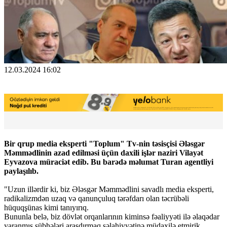
12.03.2024 16:02
Bir qrup media eksperti "Toplum" Tv-nin təsisçisi Ələsgər
Məmmədlinin azad edilməsi üçün daxili işlər naziri Vilayət
Eyvazova müraciət edib. Bu barədə məlumat Turan agentliyi
paylaşılıb.
"Uzun illərdir ki, biz Ələsgər Məmmədlini savadlı media eksperti,
radikalizmdən uzaq və qanunçuluq tərəfdarı olan təcrübəli
hüquqşünas kimi tanıyırıq.
Bununla belə, biz dövlət orqanlarının kiminsə fəaliyyəti ilə əlaqədar
yaranmış şübhələri araşdırmaq səlahiyyətinə müdaxilə etmirik.