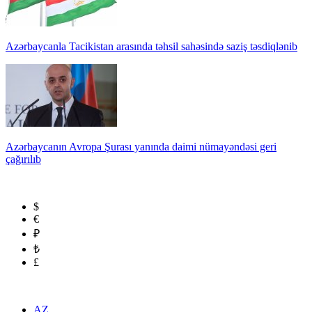
Azərbaycanla Tacikistan arasında təhsil sahəsində saziş təsdiqlənib
Azərbaycanın Avropa Şurası yanında daimi nümayəndəsi geri
çağırılıb
$
€
₽
₺
£
AZ