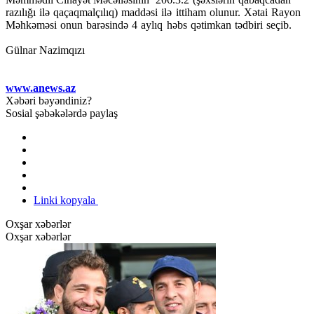
razılığı ilə qaçaqmalçılıq) maddəsi ilə ittiham olunur. Xətai Rayon
Məhkəməsi onun barəsində 4 aylıq həbs qətimkan tədbiri seçib.
Gülnar Nazimqızı
www.anews.az
Xəbəri bəyəndiniz?
Sosial şəbəkələrdə paylaş
Linki kopyala
Oxşar xəbərlər
Oxşar xəbərlər