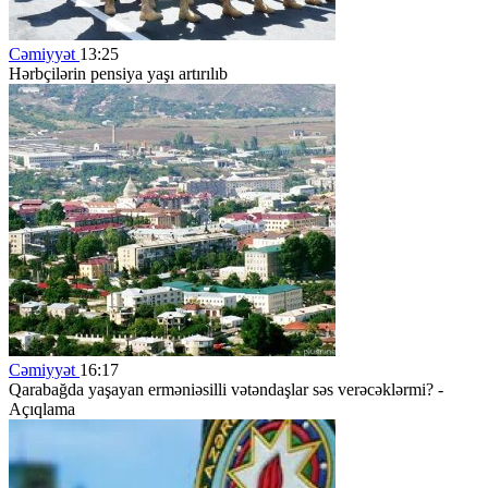
Cəmiyyət
13:25
Hərbçilərin pensiya yaşı artırılıb
Cəmiyyət
16:17
Qarabağda yaşayan erməniəsilli vətəndaşlar səs verəcəklərmi? -
Açıqlama