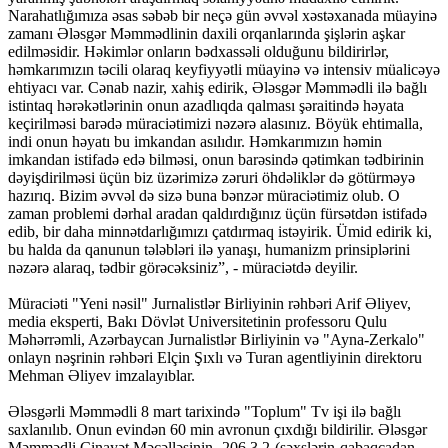
Narahatlığımıza əsas səbəb bir neçə gün əvvəl xəstəxanada müayinə
zamanı Ələsgər Məmmədlinin daxili orqanlarında şişlərin aşkar
edilməsidir. Həkimlər onların bədxassəli olduğunu bildirirlər,
həmkarımızın təcili olaraq keyfiyyətli müayinə və intensiv müalicəyə
ehtiyacı var. Cənab nazir, xahiş edirik, Ələsgər Məmmədli ilə bağlı
istintaq hərəkətlərinin onun azadlıqda qalması şəraitində həyata
keçirilməsi barədə müraciətimizi nəzərə alasınız. Böyük ehtimalla,
indi onun həyatı bu imkandan asılıdır. Həmkarımızın həmin
imkandan istifadə edə bilməsi, onun barəsində qətimkan tədbirinin
dəyişdirilməsi üçün biz üzərimizə zəruri öhdəliklər də götürməyə
hazırıq. Bizim əvvəl də sizə buna bənzər müraciətimiz olub. O
zaman problemi dərhal aradan qaldırdığınız üçün fürsətdən istifadə
edib, bir daha minnətdarlığımızı çatdırmaq istəyirik. Ümid edirik ki,
bu halda da qanunun tələbləri ilə yanaşı, humanizm prinsiplərini
nəzərə alaraq, tədbir görəcəksiniz”, - müraciətdə deyilir.
Müraciəti "Yeni nəsil" Jurnalistlər Birliyinin rəhbəri Arif Əliyev,
media eksperti, Bakı Dövlət Universitetinin professoru Qulu
Məhərrəmli, Azərbaycan Jurnalistlər Birliyinin və "Ayna-Zerkalo"
onlayn nəşrinin rəhbəri Elçin Şıxlı və Turan agentliyinin direktoru
Mehman Əliyev imzalayıblar.
Ələsgərli Məmmədli 8 mart tarixində "Toplum" Tv işi ilə bağlı
saxlanılıb. Onun evindən 60 min avronun çıxdığı bildirilir. Ələsgər
Məmmədli Cinayət Məcəlləsinin
206.3.2 (şəxslərin qabaqcadan