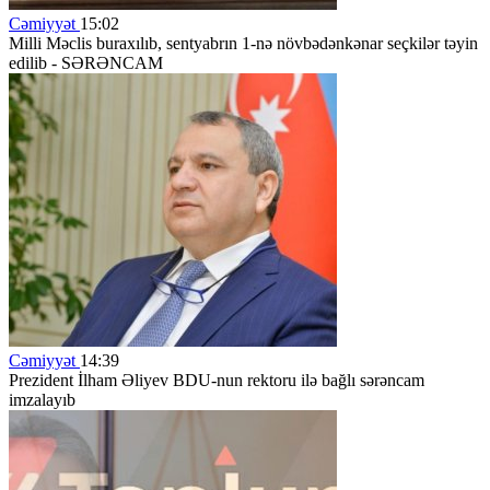
Cəmiyyət
15:02
Milli Məclis buraxılıb, sentyabrın 1-nə növbədənkənar seçkilər təyin
edilib -
SƏRƏNCAM
Cəmiyyət
14:39
Prezident İlham Əliyev BDU-nun rektoru ilə bağlı sərəncam
imzalayıb