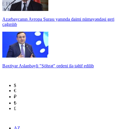
Azərbaycanın Avropa Şurası yanında daimi nümayəndəsi geri
çağırılıb
Bəxtiyar Aslanbəyli "Şöhrət" ordeni ilə təltif edilib
$
€
₽
₺
£
AZ