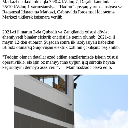
Mərkəzi də daxil olmaqla 35/0.4 kV-luq 7, Daşaltı kəndində isə
35/10 kV-luq 1 yarımstansiya, “Hadrut” qovşaq yarımstansiyası və
Rəqəmsal İdarəetmə Mərkəzi, Cəbrayılda Rəqəmsal İdarəetmə
Mərkəzi tikilərək istismara verilib.
2021-ci il martın 2-də Qubadlı və Zəngilanda xüsusi dövlət
əhəmiyyətli binalar elektrik enerjisi ilə təmin olunub. 2021-ci il
mayın 12-dən etibarən Şuşadan sonra ilk izolyasiyalı kabeldən
istifadə olunaraq Suqovuşan elektrik xəttinin çəkilişinə başlanılıb.
"Tədqim olunan datallar azad edilən ərazilərimizdə işlərin xüsusi
operativliklə, elə işin öz mahiyyətinə uyğun işıq sürətilə həyata
keçirildiyini deməyə əsas verir", - Məmmədzadə əlavə edib.