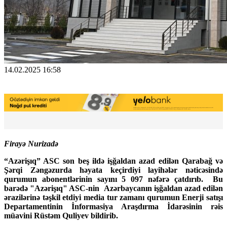
14.02.2025 16:58
Firayə Nurizadə
“Azərişıq” ASC son beş ildə işğaldan azad edilən Qarabağ və
Şərqi Zəngəzurda həyata keçirdiyi layihələr nəticəsində
qurumun abonentlərinin sayını 5 097 nəfərə çatdırıb. Bu
barədə "Azərişıq" ASC-nin Azərbaycanın işğaldan azad edilən
ərazilərinə təşkil etdiyi media tur zamanı qurumun Enerji satışı
Departamentinin İnformasiya Araşdırma İdarəsinin rəis
müavini Rüstəm Quliyev bildirib.