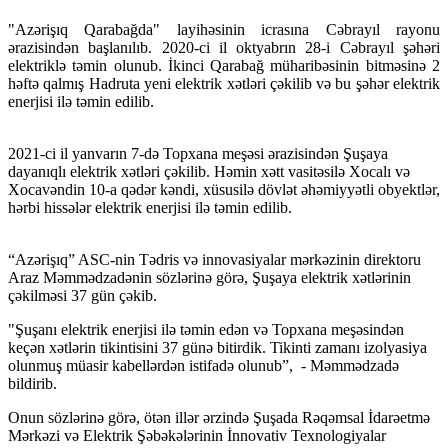
"Azərişıq Qarabağda" layihəsinin icrasına Cəbrayıl rayonu
ərazisindən başlanılıb. 2020-ci il oktyabrın 28-i Cəbrayıl şəhəri
elektriklə təmin olunub. İkinci Qarabağ müharibəsinin bitməsinə 2
həftə qalmış Hadruta yeni elektrik xətləri çəkilib və bu şəhər elektrik
enerjisi ilə təmin edilib.
2021-ci il yanvarın 7-də Topxana meşəsi ərazisindən Şuşaya
dayanıqlı elektrik xətləri çəkilib. Həmin xətt vasitəsilə Xocalı və
Xocavəndin 10-a qədər kəndi, xüsusilə dövlət əhəmiyyətli obyektlər,
hərbi hissələr elektrik enerjisi ilə təmin edilib.
“Azərişıq” ASC-nin Tədris və innovasiyalar mərkəzinin direktoru
Araz Məmmədzadənin sözlərinə görə, Şuşaya elektrik xətlərinin
çəkilməsi 37 gün çəkib.
"Şuşanı elektrik enerjisi ilə təmin edən və Topxana meşəsindən
keçən xətlərin tikintisini 37 günə bitirdik. Tikinti zamanı izolyasiya
olunmuş müasir kabellərdən istifadə olunub”, - Məmmədzadə
bildirib.
Onun sözlərinə görə, ötən illər ərzində Şuşada Rəqəmsal İdarəetmə
Mərkəzi və Elektrik Şəbəkələrinin İnnovativ Texnologiyalar