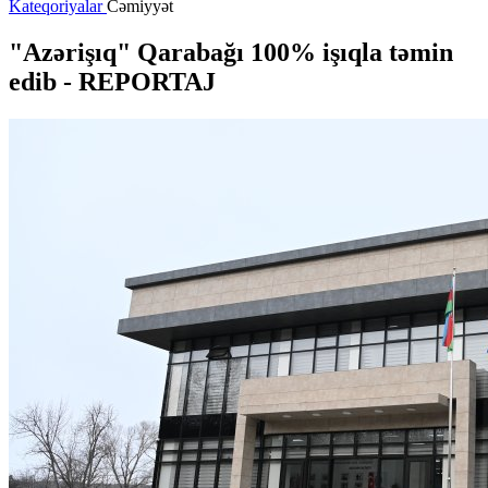
Kateqoriyalar
Cəmiyyət
"Azərişıq" Qarabağı 100% işıqla təmin
edib - REPORTAJ