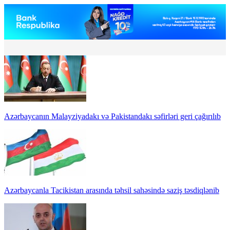
Azərbaycanın Malayziyadakı və Pakistandakı səfirləri geri çağırılıb
Azərbaycanla Tacikistan arasında təhsil sahəsində saziş təsdiqlənib