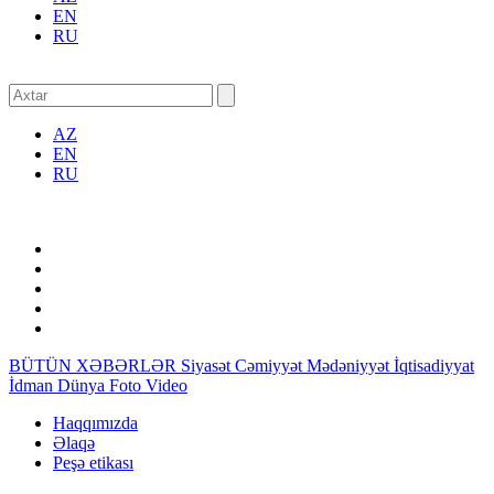
EN
RU
AZ
EN
RU
BÜTÜN XƏBƏRLƏR
Siyasət
Cəmiyyət
Mədəniyyət
İqtisadiyyat
İdman
Dünya
Foto
Video
Haqqımızda
Əlaqə
Peşə etikası