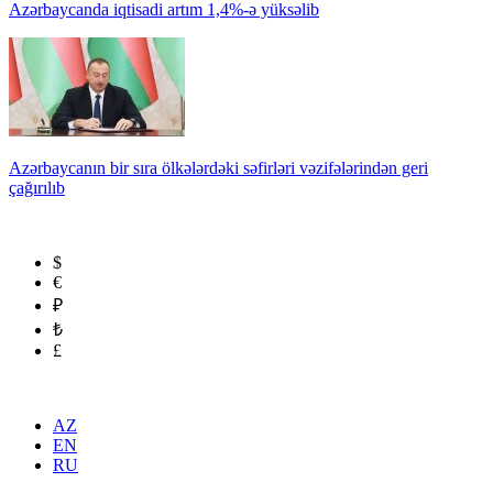
Azərbaycanda iqtisadi artım 1,4%-ə yüksəlib
Azərbaycanın bir sıra ölkələrdəki səfirləri vəzifələrindən geri
çağırılıb
$
€
₽
₺
£
AZ
EN
RU