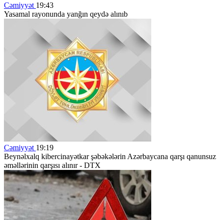
Cəmiyyət
19:43
Yasamal rayonunda yanğın qeydə alınıb
Cəmiyyət
19:19
Beynəlxalq kibercinayətkar şəbəkələrin Azərbaycana qarşı qanunsuz
əməllərinin qarşısı alınır - DTX