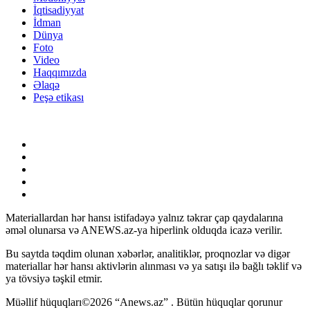
İqtisadiyyat
İdman
Dünya
Foto
Video
Haqqımızda
Əlaqə
Peşə etikası
Materiallardan hər hansı istifadəyə yalnız təkrar çap qaydalarına
əməl olunarsa və ANEWS.az-ya hiperlink olduqda icazə verilir.
Bu saytda təqdim olunan xəbərlər, analitiklər, proqnozlar və digər
materiallar hər hansı aktivlərin alınması və ya satışı ilə bağlı təklif və
ya tövsiyə təşkil etmir.
Müəllif hüquqları©2026 “Anews.az” . Bütün hüquqlar qorunur