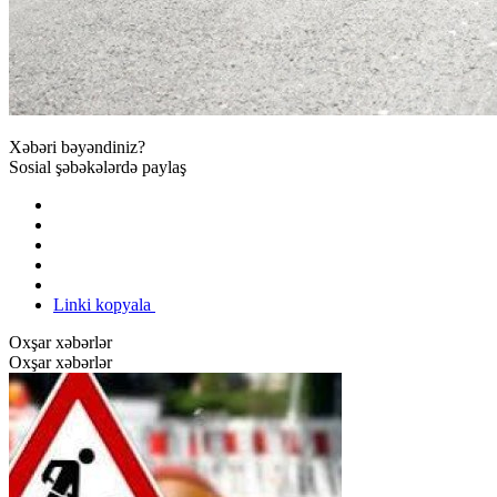
Xəbəri bəyəndiniz?
Sosial şəbəkələrdə paylaş
Linki kopyala
Oxşar xəbərlər
Oxşar xəbərlər