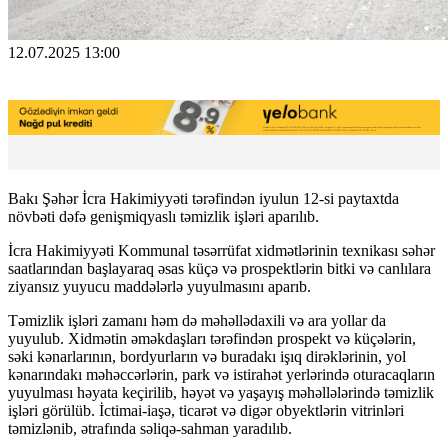
12.07.2025 13:00
Bakı Şəhər İcra Hakimiyyəti tərəfindən iyulun 12-si paytaxtda
növbəti dəfə genişmiqyaslı təmizlik işləri aparılıb.
İcra Hakimiyyəti Kommunal təsərrüfat xidmətlərinin texnikası səhər
saatlarından başlayaraq əsas küçə və prospektlərin bitki və canlılara
ziyansız yuyucu maddələrlə yuyulmasını aparıb.
Təmizlik işləri zamanı həm də məhəllədaxili və ara yollar da
yuyulub. Xidmətin əməkdaşları tərəfindən prospekt və küçələrin,
səki kənarlarının, bordyurların və buradakı işıq dirəklərinin, yol
kənarındakı məhəccərlərin, park və istirahət yerlərində oturacaqların
yuyulması həyata keçirilib, həyət və yaşayış məhəllələrində təmizlik
işləri görülüb. İctimai-iaşə, ticarət və digər obyektlərin vitrinləri
təmizlənib, ətrafında səliqə-sahman yaradılıb.