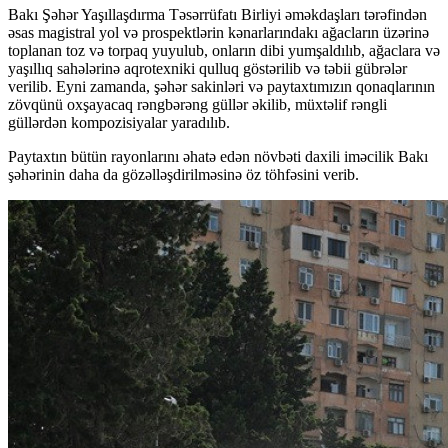
Bakı Şəhər Yaşıllaşdırma Təsərrüfatı Birliyi əməkdaşları tərəfindən
əsas magistral yol və prospektlərin kənarlarındakı ağacların üzərinə
toplanan toz və torpaq yuyulub, onların dibi yumşaldılıb, ağaclara və
yaşıllıq sahələrinə aqrotexniki qulluq göstərilib və təbii gübrələr
verilib. Eyni zamanda, şəhər sakinləri və paytaxtımızın qonaqlarının
zövqünü oxşayacaq rəngbərəng güllər əkilib, müxtəlif rəngli
güllərdən kompozisiyalar yaradılıb.
Paytaxtın bütün rayonlarını əhatə edən növbəti daxili iməcilik Bakı
şəhərinin daha da gözəlləşdirilməsinə öz töhfəsini verib.