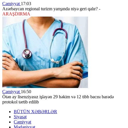
Cəmiyyət
17:03
Azərbaycan regional turizm yarışında niyə geri qalır? -
ARAŞDIRMA
Cəmiyyət
16:50
Ötən ay lisenziyasız işləyən 29 həkim və 12 tibb bacısı barədə
protokol tərtib edilib
BÜTÜN XƏBƏRLƏR
Siyasət
Cəmiyyət
Mədəniyyət