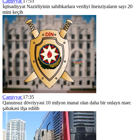
Cəmiyyət
17:53
İqtisadiyyat Nazirliyinin sahibkarlara verdiyi lisenziyaların sayı 20
mini keçib
Cəmiyyət
17:35
Qanunsuz dövriyyəsi 10 milyon manat olan daha bir onlayn mərc
şəbəkəsi ifşa edilib