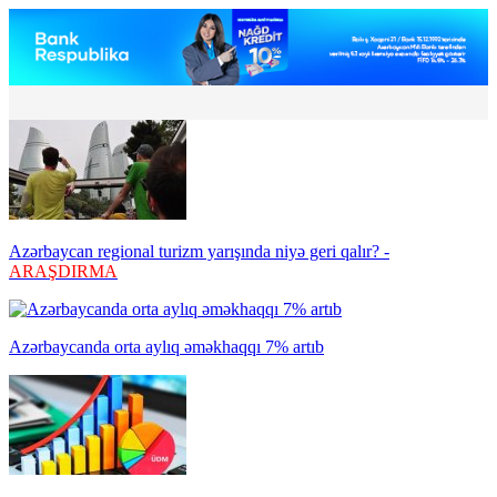
Azərbaycan regional turizm yarışında niyə geri qalır? -
ARAŞDIRMA
Azərbaycanda orta aylıq əməkhaqqı 7% artıb