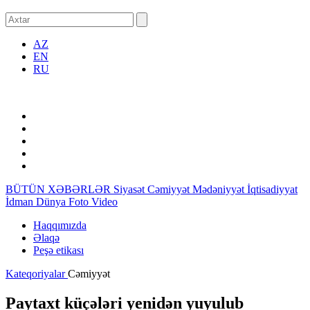
AZ
EN
RU
BÜTÜN XƏBƏRLƏR
Siyasət
Cəmiyyət
Mədəniyyət
İqtisadiyyat
İdman
Dünya
Foto
Video
Haqqımızda
Əlaqə
Peşə etikası
Kateqoriyalar
Cəmiyyət
Paytaxt küçələri yenidən yuyulub