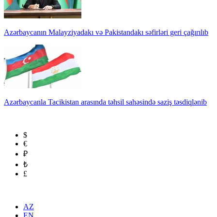
Azərbaycanın Malayziyadakı və Pakistandakı səfirləri geri çağırılıb
Azərbaycanla Tacikistan arasında təhsil sahəsində saziş təsdiqlənib
$
€
₽
₺
£
AZ
EN