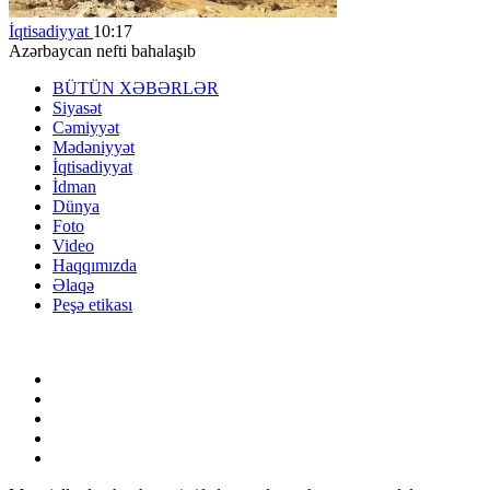
İqtisadiyyat
10:17
Azərbaycan nefti bahalaşıb
BÜTÜN XƏBƏRLƏR
Siyasət
Cəmiyyət
Mədəniyyət
İqtisadiyyat
İdman
Dünya
Foto
Video
Haqqımızda
Əlaqə
Peşə etikası