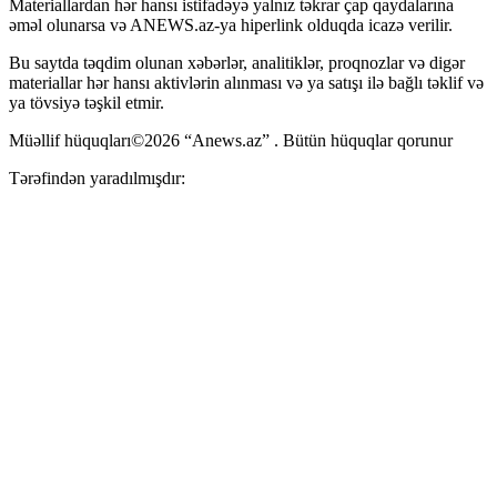
Materiallardan hər hansı istifadəyə yalnız təkrar çap qaydalarına
əməl olunarsa və ANEWS.az-ya hiperlink olduqda icazə verilir.
Bu saytda təqdim olunan xəbərlər, analitiklər, proqnozlar və digər
materiallar hər hansı aktivlərin alınması və ya satışı ilə bağlı təklif və
ya tövsiyə təşkil etmir.
Müəllif hüquqları©2026 “Anews.az” . Bütün hüquqlar qorunur
Tərəfindən yaradılmışdır: