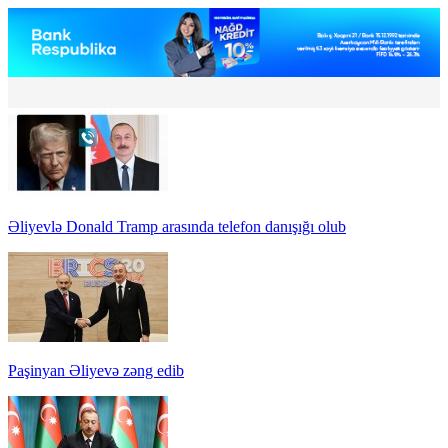
Əliyevlə Donald Tramp arasında telefon danışığı olub
Paşinyan Əliyevə zəng edib