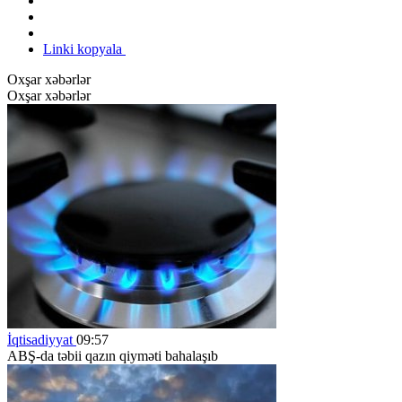
Linki kopyala
Oxşar xəbərlər
Oxşar xəbərlər
İqtisadiyyat
09:57
ABŞ-da təbii qazın qiyməti bahalaşıb