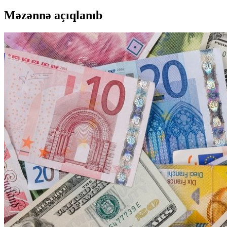
Məzənnə açıqlanıb