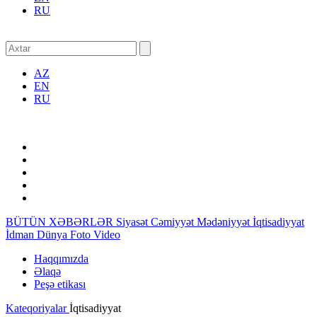
RU
AZ
EN
RU
BÜTÜN XƏBƏRLƏR
Siyasət
Cəmiyyət
Mədəniyyət
İqtisadiyyat
İdman
Dünya
Foto
Video
Haqqımızda
Əlaqə
Peşə etikası
Kateqoriyalar
İqtisadiyyat