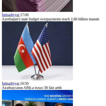
İqtisadiyyat
17:00
Azerbaijan's state budget overpayments reach 2.86 billion manats
İqtisadiyyat
16:50
Azərbaycanın ABŞ-a ixracı 38 faiz artıb