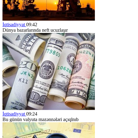
İqtisadiyyat
09:42
Dünya bazarlarında neft ucuzlaşır
İqtisadiyyat
09:24
Bu günün valyuta məzənnələri açıqlnıb