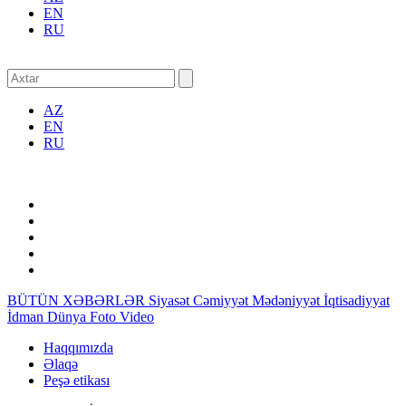
EN
RU
AZ
EN
RU
BÜTÜN XƏBƏRLƏR
Siyasət
Cəmiyyət
Mədəniyyət
İqtisadiyyat
İdman
Dünya
Foto
Video
Haqqımızda
Əlaqə
Peşə etikası