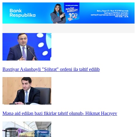
Bəxtiyar Aslanbəyli "Şöhrət" ordeni ilə təltif edilib
Mənə aid edilən bəzi fikirlər təhrif olunub- Hikmət Hacıyev