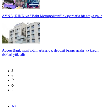
AYNA, RİNN və "Bakı Metropoliteni" ekspertlərlə bir araya gəlir
AccessBank mənfəətini artırsa da, depozit bazası azalır və kredit
riskləri yüksəlir
$
€
₽
₺
£
AZ