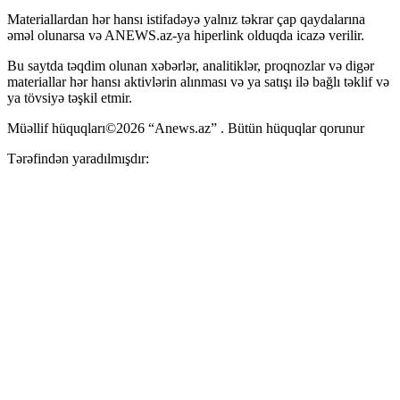
Materiallardan hər hansı istifadəyə yalnız təkrar çap qaydalarına
əməl olunarsa və ANEWS.az-ya hiperlink olduqda icazə verilir.
Bu saytda təqdim olunan xəbərlər, analitiklər, proqnozlar və digər
materiallar hər hansı aktivlərin alınması və ya satışı ilə bağlı təklif və
ya tövsiyə təşkil etmir.
Müəllif hüquqları©2026 “Anews.az” . Bütün hüquqlar qorunur
Tərəfindən yaradılmışdır: