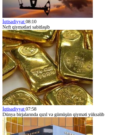
İqtisadiyyat
08:10
Neft qiymətləri sabitləşib
İqtisadiyyat
07:58
Dünya birjalarında qızıl və gümüşün qiyməti yüksəlib