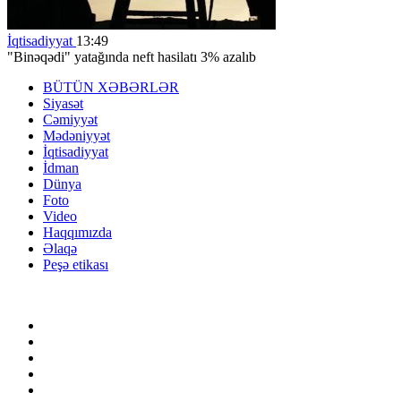
İqtisadiyyat
13:49
"Binəqədi" yatağında neft hasilatı 3% azalıb
BÜTÜN XƏBƏRLƏR
Siyasət
Cəmiyyət
Mədəniyyət
İqtisadiyyat
İdman
Dünya
Foto
Video
Haqqımızda
Əlaqə
Peşə etikası