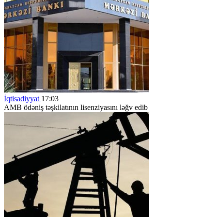
İqtisadiyyat
17:03
AMB ödəniş təşkilatının lisenziyasını ləğv edib