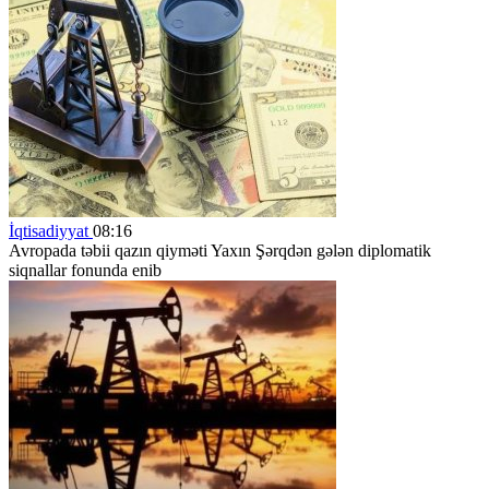
İqtisadiyyat
08:16
Avropada təbii qazın qiyməti Yaxın Şərqdən gələn diplomatik
siqnallar fonunda enib