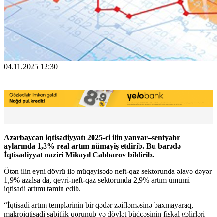
04.11.2025 12:30
Azərbaycan iqtisadiyyatı 2025-ci ilin yanvar–sentyabr
aylarında 1,3% real artım nümayiş etdirib. Bu barədə
İqtisadiyyat naziri Mikayıl Cabbarov bildirib.
Ötən ilin eyni dövrü ilə müqayisədə neft-qaz sektorunda əlavə dəyər
1,9% azalsa da, qeyri-neft-qaz sektorunda 2,9% artım ümumi
iqtisadi artımı təmin edib.
“İqtisadi artım templərinin bir qədər zəifləməsinə baxmayaraq,
makroiqtisadi sabitlik qorunub və dövlət büdcəsinin fiskal gəlirləri