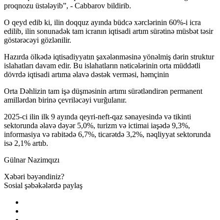
proqnozu üstələyib”, - Cabbarov bildirib.
O qeyd edib ki, ilin doqquz ayında büdcə xərclərinin 60%-i icra
edilib, ilin sonunadək tam icranın iqtisadi artım sürətinə müsbət təsir
göstərəcəyi gözlənilir.
Hazırda ölkədə iqtisadiyyatın şaxələnməsinə yönəlmiş dərin struktur
islahatları davam edir. Bu islahatların nəticələrinin orta müddətli
dövrdə iqtisadi artıma əlavə dəstək verməsi, həmçinin
Orta Dəhlizin tam işə düşməsinin artımı sürətləndirən permanent
amillərdən birinə çevriləcəyi vurğulanır.
2025-ci ilin ilk 9 ayında qeyri-neft-qaz sənayesində və tikinti
sektorunda əlavə dəyər 5,0%, turizm və ictimai iaşədə 9,3%,
informasiya və rabitədə 6,7%, ticarətdə 3,2%, nəqliyyat sektorunda
isə 2,1% artıb.
Gülnar Nazimqızı
Xəbəri bəyəndiniz?
Sosial şəbəkələrdə paylaş