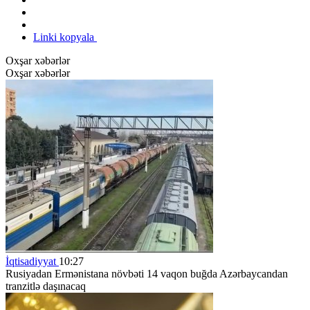
Linki kopyala
Oxşar xəbərlər
Oxşar xəbərlər
İqtisadiyyat
10:27
Rusiyadan Ermənistana növbəti 14 vaqon buğda Azərbaycandan
tranzitlə daşınacaq