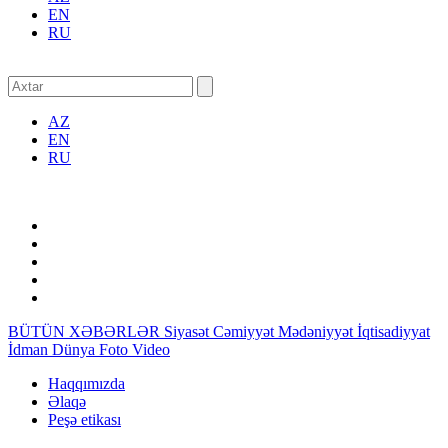
EN
RU
AZ
EN
RU
BÜTÜN XƏBƏRLƏR
Siyasət
Cəmiyyət
Mədəniyyət
İqtisadiyyat
İdman
Dünya
Foto
Video
Haqqımızda
Əlaqə
Peşə etikası