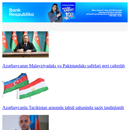
Azərbaycanın Malayziyadakı və Pakistandakı səfirləri geri çağırılıb
Azərbaycanla Tacikistan arasında təhsil sahəsində saziş təsdiqlənib