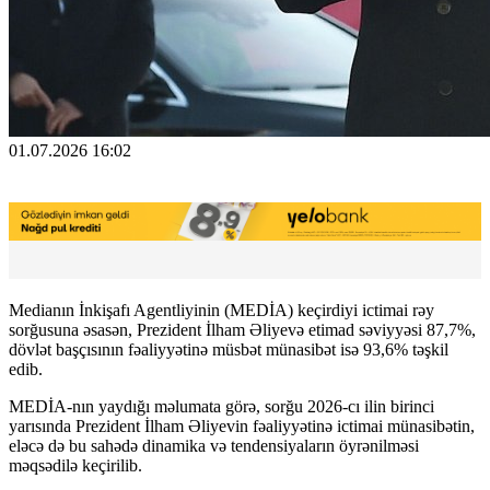
01.07.2026 16:02
Medianın İnkişafı Agentliyinin (MEDİA) keçirdiyi ictimai rəy
sorğusuna əsasən, Prezident İlham Əliyevə etimad səviyyəsi 87,7%,
dövlət başçısının fəaliyyətinə müsbət münasibət isə 93,6% təşkil
edib.
MEDİA-nın yaydığı məlumata görə, sorğu 2026-cı ilin birinci
yarısında Prezident İlham Əliyevin fəaliyyətinə ictimai münasibətin,
eləcə də bu sahədə dinamika və tendensiyaların öyrənilməsi
məqsədilə keçirilib.