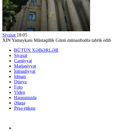
Siyasət
18:05
XİN Yamaykanı Müstəqillik Günü münasibətilə təbrik edib
BÜTÜN XƏBƏRLƏR
Siyasət
Cəmiyyət
Mədəniyyət
İqtisadiyyat
İdman
Dünya
Foto
Video
Haqqımızda
Əlaqə
Peşə etikası