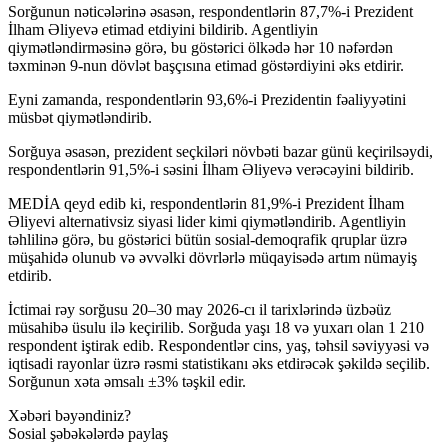
Sorğunun nəticələrinə əsasən, respondentlərin 87,7%-i Prezident
İlham Əliyevə etimad etdiyini bildirib. Agentliyin
qiymətləndirməsinə görə, bu göstərici ölkədə hər 10 nəfərdən
təxminən 9-nun dövlət başçısına etimad göstərdiyini əks etdirir.
Eyni zamanda, respondentlərin 93,6%-i Prezidentin fəaliyyətini
müsbət qiymətləndirib.
Sorğuya əsasən, prezident seçkiləri növbəti bazar günü keçirilsəydi,
respondentlərin 91,5%-i səsini İlham Əliyevə verəcəyini bildirib.
MEDİA qeyd edib ki, respondentlərin 81,9%-i Prezident İlham
Əliyevi alternativsiz siyasi lider kimi qiymətləndirib. Agentliyin
təhlilinə görə, bu göstərici bütün sosial-demoqrafik qruplar üzrə
müşahidə olunub və əvvəlki dövrlərlə müqayisədə artım nümayiş
etdirib.
İctimai rəy sorğusu 20–30 may 2026-cı il tarixlərində üzbəüz
müsahibə üsulu ilə keçirilib. Sorğuda yaşı 18 və yuxarı olan 1 210
respondent iştirak edib. Respondentlər cins, yaş, təhsil səviyyəsi və
iqtisadi rayonlar üzrə rəsmi statistikanı əks etdirəcək şəkildə seçilib.
Sorğunun xəta əmsalı ±3% təşkil edir.
Xəbəri bəyəndiniz?
Sosial şəbəkələrdə paylaş