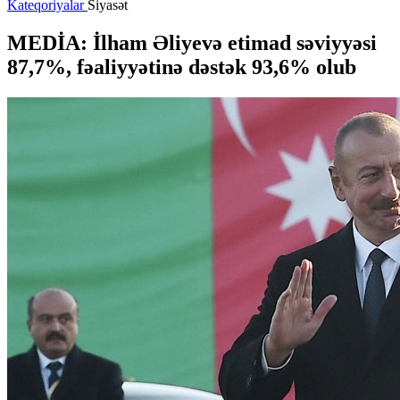
Kateqoriyalar
Siyasət
MEDİA: İlham Əliyevə etimad səviyyəsi
87,7%, fəaliyyətinə dəstək 93,6% olub