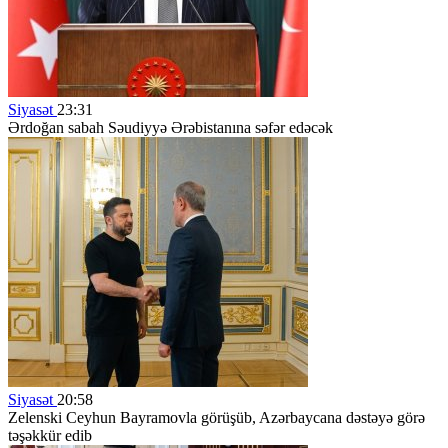
Siyasət
23:31
Ərdoğan sabah Səudiyyə Ərəbistanına səfər edəcək
Siyasət
20:58
Zelenski Ceyhun Bayramovla görüşüb, Azərbaycana dəstəyə görə
təşəkkür edib