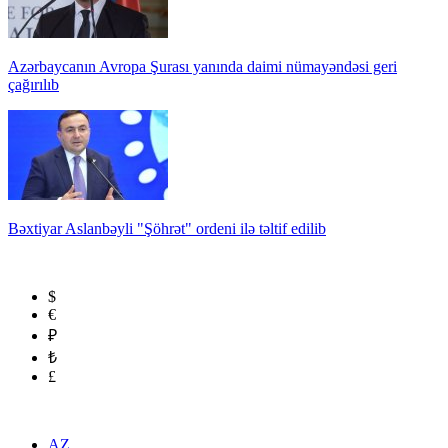
Azərbaycanın Avropa Şurası yanında daimi nümayəndəsi geri
çağırılıb
Bəxtiyar Aslanbəyli "Şöhrət" ordeni ilə təltif edilib
$
€
₽
₺
£
AZ