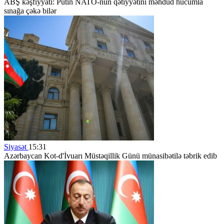
ABŞ kəşfiyyatı: Putin NATO-nun qətiyyətini məhdud hücumla
sınağa çəkə bilər
Siyasət
15:31
Azərbaycan Kot-d'İvuarı Müstəqillik Günü münasibətilə təbrik edib