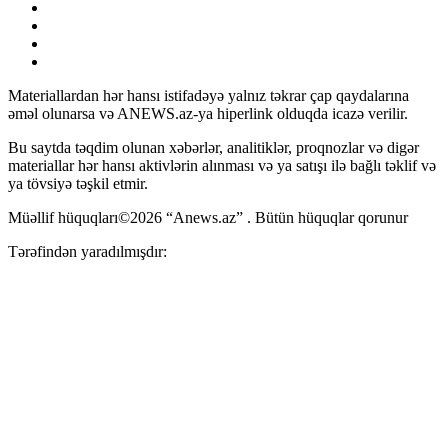
Materiallardan hər hansı istifadəyə yalnız təkrar çap qaydalarına
əməl olunarsa və ANEWS.az-ya hiperlink olduqda icazə verilir.
Bu saytda təqdim olunan xəbərlər, analitiklər, proqnozlar və digər
materiallar hər hansı aktivlərin alınması və ya satışı ilə bağlı təklif və
ya tövsiyə təşkil etmir.
Müəllif hüquqları©2026 “Anews.az” . Bütün hüquqlar qorunur
Tərəfindən yaradılmışdır: