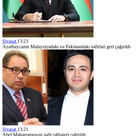
Siyasət
13:23
Azərbaycanın Malayziyadakı və Pakistandakı səfirləri geri çağırılıb
Siyasət
13:21
Abel Məhərrəmovun səfir oğlugeri çağırılıb