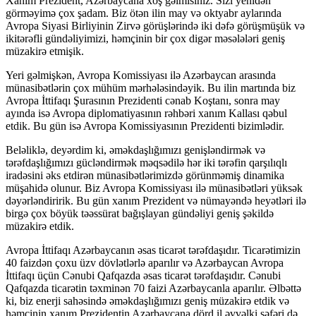
Xanım Prezident, Azərbaycana xoş gəlmisiniz. Sizi yenidən
görməyimə çox şadam. Biz ötən ilin may və oktyabr aylarında
Avropa Siyasi Birliyinin Zirvə görüşlərində iki dəfə görüşmüşük və
ikitərəfli gündəliyimizi, həmçinin bir çox digər məsələləri geniş
müzakirə etmişik.
Yeri gəlmişkən, Avropa Komissiyası ilə Azərbaycan arasında
münasibətlərin çox mühüm mərhələsindəyik. Bu ilin martında biz
Avropa İttifaqı Şurasının Prezidenti cənab Koştanı, sonra may
ayında isə Avropa diplomatiyasının rəhbəri xanım Kallası qəbul
etdik. Bu gün isə Avropa Komissiyasının Prezidenti bizimlədir.
Beləliklə, deyərdim ki, əməkdaşlığımızı genişləndirmək və
tərəfdaşlığımızı gücləndirmək məqsədilə hər iki tərəfin qarşılıqlı
iradəsini əks etdirən münasibətlərimizdə görünməmiş dinamika
müşahidə olunur. Biz Avropa Komissiyası ilə münasibətləri yüksək
dəyərləndiririk. Bu gün xanım Prezident və nümayəndə heyətləri ilə
birgə çox böyük təəssürat bağışlayan gündəliyi geniş şəkildə
müzakirə etdik.
Avropa İttifaqı Azərbaycanın əsas ticarət tərəfdaşıdır. Ticarətimizin
40 faizdən çoxu üzv dövlətlərlə aparılır və Azərbaycan Avropa
İttifaqı üçün Cənubi Qafqazda əsas ticarət tərəfdaşıdır. Cənubi
Qafqazda ticarətin təxminən 70 faizi Azərbaycanla aparılır. Əlbəttə
ki, biz enerji sahəsində əməkdaşlığımızı geniş müzakirə etdik və
həmçinin xanım Prezidentin Azərbaycana dörd il əvvəlki səfəri də