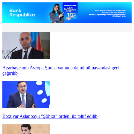
Azərbaycanın Avropa Şurası yanında daimi nümayəndəsi geri
çağırılıb
Bəxtiyar Aslanbəyli "Şöhrət" ordeni ilə təltif edilib