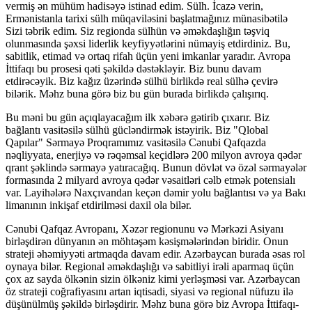
vermiş ən mühüm hadisəyə istinad edim. Sülh. İcazə verin,
Ermənistanla tarixi sülh müqaviləsini başlatmağınız münasibətilə
Sizi təbrik edim. Siz regionda sülhün və əməkdaşlığın təşviq
olunmasında şəxsi liderlik keyfiyyətlərini nümayiş etdirdiniz. Bu,
sabitlik, etimad və ortaq rifah üçün yeni imkanlar yaradır. Avropa
İttifaqı bu prosesi qəti şəkildə dəstəkləyir. Biz bunu davam
etdirəcəyik. Biz kağız üzərində sülhü birlikdə real sülhə çevirə
bilərik. Məhz buna görə biz bu gün burada birlikdə çalışırıq.
Bu məni bu gün açıqlayacağım ilk xəbərə gətirib çıxarır. Biz
bağlantı vasitəsilə sülhü gücləndirmək istəyirik. Biz "Qlobal
Qapılar" Sərmayə Proqramımız vasitəsilə Cənubi Qafqazda
nəqliyyata, enerjiyə və rəqəmsal keçidlərə 200 milyon avroya qədər
qrant şəklində sərmayə yatıracağıq. Bunun dövlət və özəl sərmayələr
formasında 2 milyard avroya qədər vəsaitləri cəlb etmək potensialı
var. Layihələrə Naxçıvandan keçən dəmir yolu bağlantısı və ya Bakı
limanının inkişaf etdirilməsi daxil ola bilər.
Cənubi Qafqaz Avropanı, Xəzər regionunu və Mərkəzi Asiyanı
birləşdirən dünyanın ən möhtəşəm kəsişmələrindən biridir. Onun
strateji əhəmiyyəti artmaqda davam edir. Azərbaycan burada əsas rol
oynaya bilər. Regional əməkdaşlığı və sabitliyi irəli aparmaq üçün
çox az sayda ölkənin sizin ölkəniz kimi yerləşməsi var. Azərbaycan
öz strateji coğrafiyasını artan iqtisadi, siyasi və regional nüfuzu ilə
düşünülmüş şəkildə birləşdirir. Məhz buna görə biz Avropa İttifaqı-