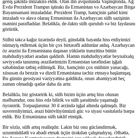
geniş şəkildə müzakirə etdik. Ötən ilin avqustunda Vaşinqtonda, Ağ
Evdə Prezident Trampın iştirakı ilə Ermənistan və Azərbaycan Birgə
Bəyannaməni imzaladılar. Prezident Tramp, həmçinin şahid kimi
imzaladı və əlavə olaraq Ermənistan ilə Azərbaycan sülh sazişinin
mətnini parafladılar. Beləliklə, de-fakto sülh qurulub və biz faydasını
görürük.
Sülhü təkcə kağız üzərində deyil, gündəlik həyatda hiss etdiyimizi
nümayiş etdirmək üçün bir çox birtərəfli addımlar atdıq. Azərbaycan
öz ərazisi ilə Ermənistana daşınan yüklərin tranzitinə bütün
məhdudiyyətləri aradan qaldırıb. Həmin məhdudiyyətlər beynəlxalq
səviyyədə tanınmış ərazilərimizin Ermənistan tərəfindən işğalı
səbəbindən tətbiq edilmişdi. Biz, həmçinin çox mühüm yanacağı,
xüsusən də benzin və dizeli Ermənistana təchiz etməyə başlamışıq.
Bu günün geosiyasi vəziyyətinə gəldikdə, onun əhəmiyyəti heç
zaman olmadığı qədər daha da artır.
Beləliklə, biz göstəririk ki, sülh bizim üçün artıq hiss olunan
məfhumdur, onu hiss edə bilirik və sülh şəraitində yaşamağı
öyrənirik. Torpaqlarımız 30 il ərzində işğal altında qalmışdı. Biz
suverenliyimizi, ərazi bütövlüyümüzü güc və siyasi vasitələrlə bərpa
etdik. Biz Ermənistana sülh təklif etmişik.
Bir sözlə, sülh artıq reallıqdır. Lakin biz onu gücləndirmək,
uzunmüddətli və əbədi etmək üçün ürəkdən çalışmalıyıq. Əlbəttə,