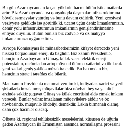
Bu gün Azərbaycandan keçən yüklərin həcmi bütün istiqamətlərdə
artır. Biz Azərbaycanda və qonşuluqda daşımalar infrastrukturuna
böyük sərmayələr yatırdıq və bunu davam etdiririk. Yeni geosiyasi
vəziyyətə gəldikdə isə görürük ki, ticarət üçün dəniz limanlarımızın,
dəmir yolu infrastrukturunun imkanlarının genişləndirilməsinə
ehtiyac duyulur. Bütün bunları biz cədvələ və öz maliyyə
imkanlarımıza uyğun edirik.
Avropa Komissiyası ilə münasibətlərimizin kifayət dərəcədə yeni
hissəsi bərpaolunan enerji ilə bağlıdır. Biz xanım Prezidentlə,
həmçinin Azərbaycanın Günəş, külək və su elektrik enerji
potensialını, o cümlədən artıq mövcud ötürmə xətlərini və tikiləcək
yeni xətləri geniş şəkildə müzakirə etdik. Bu baxımdan biz,
həmçinin strateji tərəfdaş ola bilərik.
Mən xanım Prezidentə məlumat verdim ki, indiyədək xarici və yerli
şirkətlərlə imzalanmış müqavilələr bizə növbəti beş və ya altı il
ərzində səkkiz giqavat Günəş və külək enerjisini əldə etmək imkanı
verəcək. Bunlar yalnız imzalanan müqavilələrə aiddir və öz
növbəsində, müqavilə öhdəliyi deməkdir. Lakin birmənalı olaraq,
daha çox həcmlər olacaq.
Əlbəttə ki, regional təhlükəsizlik məsələlərini, xüsusən də uğurla
gedən Azərbaycan ilə Ermənistan arasında normallaşma prosesini