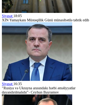
Siyasət
18:05
XİN Yamaykanı Müstəqillik Günü münasibətilə təbrik edib
Siyasət
16:35
"Rusiya və Ukrayna arasındakı hərbi əməliyyatlar
dayandırılmalıdır"- Ceyhun Bayramov