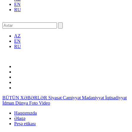
EN
RU
AZ
EN
RU
BÜTÜN XƏBƏRLƏR
Siyasət
Cəmiyyət
Mədəniyyət
İqtisadiyyat
İdman
Dünya
Foto
Video
Haqqımızda
Əlaqə
Peşə etikası