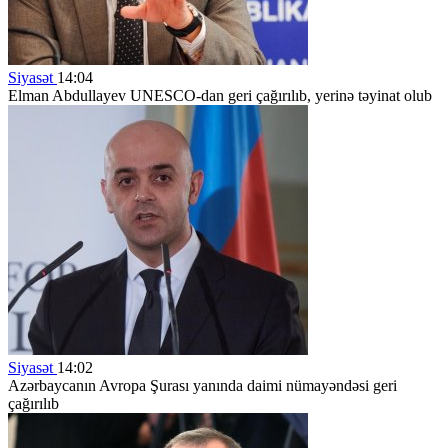
Siyasət
14:04
Elman Abdullayev UNESCO-dan geri çağırılıb, yerinə təyinat olub
Siyasət
14:02
Azərbaycanın Avropa Şurası yanında daimi nümayəndəsi geri
çağırılıb