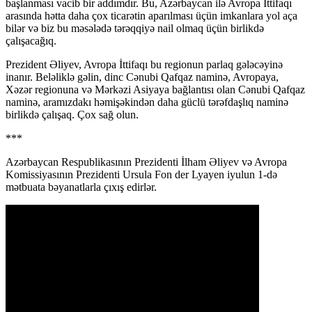
başlanması vacib bir addımdır. Bu, Azərbaycan ilə Avropa İttifaqı
arasında hətta daha çox ticarətin aparılması üçün imkanlara yol aça
bilər və biz bu məsələdə tərəqqiyə nail olmaq üçün birlikdə
çalışacağıq.
Prezident Əliyev, Avropa İttifaqı bu regionun parlaq gələcəyinə
inanır. Beləliklə gəlin, dinc Cənubi Qafqaz naminə, Avropaya,
Xəzər regionuna və Mərkəzi Asiyaya bağlantısı olan Cənubi Qafqaz
naminə, aramızdakı həmişəkindən daha güclü tərəfdaşlıq naminə
birlikdə çalışaq. Çox sağ olun.
***
Azərbaycan Respublikasının Prezidenti İlham Əliyev və Avropa
Komissiyasının Prezidenti Ursula Fon der Lyayen iyulun 1-də
mətbuata bəyanatlarla çıxış edirlər.