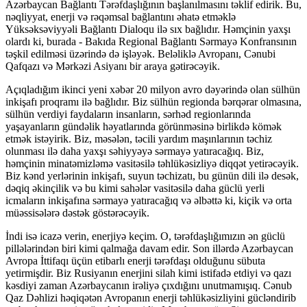
Azərbaycan Bağlantı Tərəfdaşlığının başlanılmasını təklif edirik. Bu,
nəqliyyat, enerji və rəqəmsal bağlantını əhatə etməklə
Yüksəksəviyyəli Bağlantı Dialoqu ilə sıx bağlıdır. Həmçinin yaxşı
olardı ki, burada - Bakıda Regional Bağlantı Sərmayə Konfransının
təşkil edilməsi üzərində də işləyək. Beləliklə Avropanı, Cənubi
Qafqazı və Mərkəzi Asiyanı bir araya gətirəcəyik.
Açıqladığım ikinci yeni xəbər 20 milyon avro dəyərində olan sülhün
inkişafı proqramı ilə bağlıdır. Biz sülhün regionda bərqərar olmasına,
sülhün verdiyi faydaların insanların, sərhəd regionlarında
yaşayanların gündəlik həyatlarında görünməsinə birlikdə kömək
etmək istəyirik. Biz, məsələn, təcili yardım maşınlarının təchiz
olunması ilə daha yaxşı səhiyyəyə sərmayə yatıracağıq. Biz,
həmçinin minatəmizləmə vasitəsilə təhlükəsizliyə diqqət yetirəcəyik.
Biz kənd yerlərinin inkişafı, suyun təchizatı, bu günün dili ilə desək,
dəqiq əkinçilik və bu kimi sahələr vasitəsilə daha güclü yerli
icmaların inkişafına sərmayə yatıracağıq və əlbəttə ki, kiçik və orta
müəssisələrə dəstək göstərəcəyik.
İndi isə icazə verin, enerjiyə keçim. O, tərəfdaşlığımızın ən güclü
pillələrindən biri kimi qalmağa davam edir. Son illərdə Azərbaycan
Avropa İttifaqı üçün etibarlı enerji tərəfdaşı olduğunu sübuta
yetirmişdir. Biz Rusiyanın enerjini silah kimi istifadə etdiyi və qazı
kəsdiyi zaman Azərbaycanın irəliyə çıxdığını unutmamışıq. Cənub
Qaz Dəhlizi həqiqətən Avropanın enerji təhlükəsizliyini gücləndirib