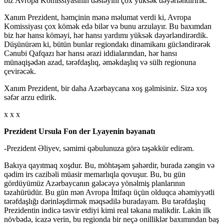
biz Avropa Komissiyasının dəstəyini çox yüksək dəyərləndiririk.
Xanım Prezident, həmçinin mənə məlumat verdi ki, Avropa
Komissiyası çox kömək edə bilər və bunu arzulayır. Bu baxımdan
biz hər hansı köməyi, hər hansı yardımı yüksək dəyərləndirərdik.
Düşünürəm ki, bütün bunlar regiondakı dinamikanı gücləndirərək
Cənubi Qafqazı hər hansı ərazi iddialarından, hər hansı
münaqişədən azad, tərəfdaşlıq, əməkdaşlıq və sülh regionuna
çevirəcək.
Xanım Prezident, bir daha Azərbaycana xoş gəlmisiniz. Sizə xoş
səfər arzu edirik.
x x x
Prezident Ursula Fon der Lyayenin bəyanatı
-Prezident Əliyev, səmimi qəbulunuza görə təşəkkür edirəm.
Bakıya qayıtmaq xoşdur. Bu, möhtəşəm şəhərdir, burada zəngin və
qədim irs cazibəli müasir memarlıqla qovuşur. Bu, bu gün
gördüyümüz Azərbaycanın gələcəyə yönəlmiş planlarının
təzahürüdür. Bu gün mən Avropa İttifaqı üçün olduqca əhəmiyyətli
tərəfdaşlığı dərinləşdirmək məqsədilə buradayam. Bu tərəfdaşlıq
Prezidentin indicə təsvir etdiyi kimi real təkana malikdir. Lakin ilk
növbədə, icazə verin, bu regionda bir neçə onilliklər baxımından baş