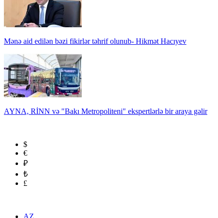
Mənə aid edilən bəzi fikirlər təhrif olunub- Hikmət Hacıyev
AYNA, RİNN və "Bakı Metropoliteni" ekspertlərlə bir araya gəlir
$
€
₽
₺
£
AZ