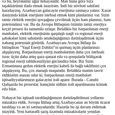
və bu, heyrətamiz uğur hekayəsidir. Mən buna görə Sizə
təşəkkürümü ifadə etmək istəyirəm. İndi biz növbəti səhifəni
hazırlayırıq. Azərbaycan gələcəyin enerjisinə sərmayə yatırır. Xəzər
dənizində külək enerjisini istehsal etmək kimi planlarınız var. Sizin
təmiz elektrik enerjisi qovşağına çevrilmək üçün həm planınız, həm
potensialınız var. Bu da Avropa İttifaqının özünün təmiz enerjiyə
keçid prosesi ilə tamamilə uzlaşır. Beləliklə biz bərpaolunan enerji
mənbələri, elektrik enerjisinin qarşılıqlı nəqli və regional enerji
şəbəkələri kimi sahələrdə əməkdaşlığımızı dərinləşdirmək üçün
nəhəng potensialı görürük. Azərbaycanı Avropa İttifaqı ilə
birləşdirən "Yaşıl Enerji Dəhlizi"ni qurmaq üçün planlarınızı
alqışlayırıq. Bərpaolunan enerji mənbələrinin daha çox istehsalı
ixrac üçün daha artıq qaza qənaət edə və qonşularla bölüşərək
regional enerji təhlükəsizliyini gücləndirə bilər. Biz Sizin
Ermənistana gedən elektrik enerjisi kabeli ilə bağlı təklifinizi çox
alqışlayırıq. Bu, çox maraqlı məqamdır. Beləliklə mənim təsvir
etdiklərim əsasən odur ki, bərpaolunan enerji mənbələri
iqtisadiyyatlarımızın gələcəyini irəli aparır. Burada - Cənubi
Qafqazda bu proseslər, həmçinin sülhün irəli aparılmasına kömək
edə bilər.
Nəhayət biz iqtisadi tərəfdaşlığımızın dərinləşdirilməsi yollarını
müzakirə etdik. Avropa İttifaqı artıq Azərbaycanın ən böyük ticarət
tərəfdaşı və ən iri sərmayədarıdır. Hazırda bu işi davam etdirmək
istəyirik. Yeni hərtərəfli saziş üzərində müzakirələrin yenidən