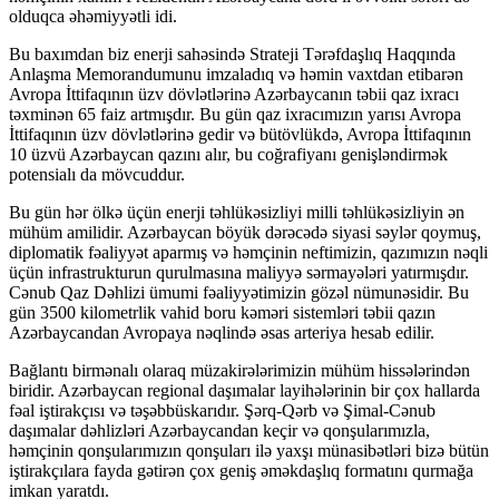
olduqca əhəmiyyətli idi.
Bu baxımdan biz enerji sahəsində Strateji Tərəfdaşlıq Haqqında
Anlaşma Memorandumunu imzaladıq və həmin vaxtdan etibarən
Avropa İttifaqının üzv dövlətlərinə Azərbaycanın təbii qaz ixracı
təxminən 65 faiz artmışdır. Bu gün qaz ixracımızın yarısı Avropa
İttifaqının üzv dövlətlərinə gedir və bütövlükdə, Avropa İttifaqının
10 üzvü Azərbaycan qazını alır, bu coğrafiyanı genişləndirmək
potensialı da mövcuddur.
Bu gün hər ölkə üçün enerji təhlükəsizliyi milli təhlükəsizliyin ən
mühüm amilidir. Azərbaycan böyük dərəcədə siyasi səylər qoymuş,
diplomatik fəaliyyət aparmış və həmçinin neftimizin, qazımızın nəqli
üçün infrastrukturun qurulmasına maliyyə sərmayələri yatırmışdır.
Cənub Qaz Dəhlizi ümumi fəaliyyətimizin gözəl nümunəsidir. Bu
gün 3500 kilometrlik vahid boru kəməri sistemləri təbii qazın
Azərbaycandan Avropaya nəqlində əsas arteriya hesab edilir.
Bağlantı birmənalı olaraq müzakirələrimizin mühüm hissələrindən
biridir. Azərbaycan regional daşımalar layihələrinin bir çox hallarda
fəal iştirakçısı və təşəbbüskarıdır. Şərq-Qərb və Şimal-Cənub
daşımalar dəhlizləri Azərbaycandan keçir və qonşularımızla,
həmçinin qonşularımızın qonşuları ilə yaxşı münasibətləri bizə bütün
iştirakçılara fayda gətirən çox geniş əməkdaşlıq formatını qurmağa
imkan yaratdı.