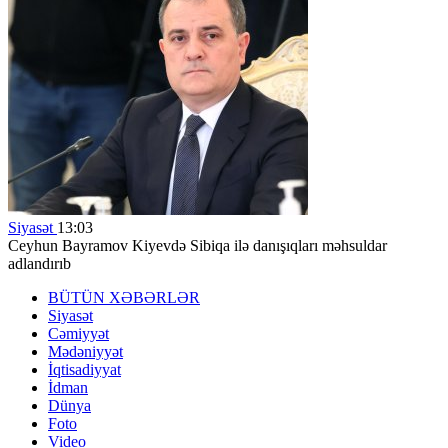
Siyasət
13:03
Ceyhun Bayramov Kiyevdə Sibiqa ilə danışıqları məhsuldar
adlandırıb
BÜTÜN XƏBƏRLƏR
Siyasət
Cəmiyyət
Mədəniyyət
İqtisadiyyat
İdman
Dünya
Foto
Video