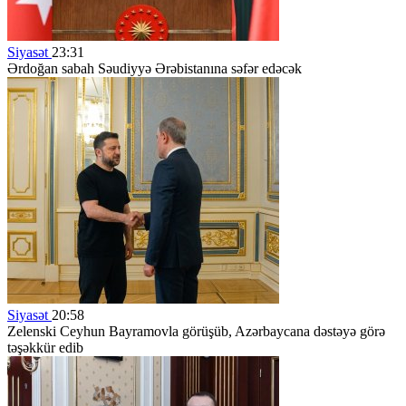
Siyasət
23:31
Ərdoğan sabah Səudiyyə Ərəbistanına səfər edəcək
Siyasət
20:58
Zelenski Ceyhun Bayramovla görüşüb, Azərbaycana dəstəyə görə
təşəkkür edib