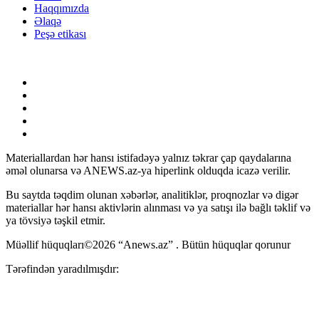
Haqqımızda
Əlaqə
Peşə etikası
Materiallardan hər hansı istifadəyə yalnız təkrar çap qaydalarına
əməl olunarsa və ANEWS.az-ya hiperlink olduqda icazə verilir.
Bu saytda təqdim olunan xəbərlər, analitiklər, proqnozlar və digər
materiallar hər hansı aktivlərin alınması və ya satışı ilə bağlı təklif və
ya tövsiyə təşkil etmir.
Müəllif hüquqları©2026 “Anews.az” . Bütün hüquqlar qorunur
Tərəfindən yaradılmışdır: