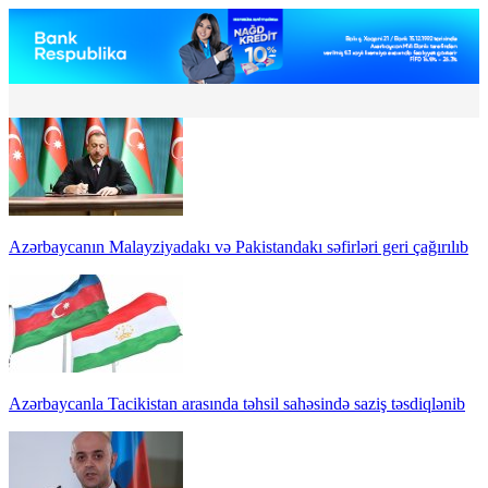
Azərbaycanın Malayziyadakı və Pakistandakı səfirləri geri çağırılıb
Azərbaycanla Tacikistan arasında təhsil sahəsində saziş təsdiqlənib