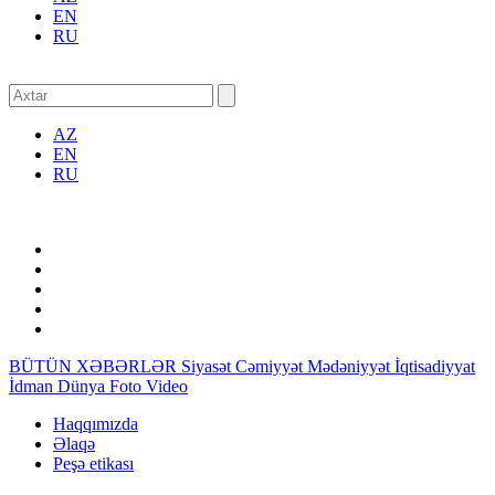
EN
RU
AZ
EN
RU
BÜTÜN XƏBƏRLƏR
Siyasət
Cəmiyyət
Mədəniyyət
İqtisadiyyat
İdman
Dünya
Foto
Video
Haqqımızda
Əlaqə
Peşə etikası