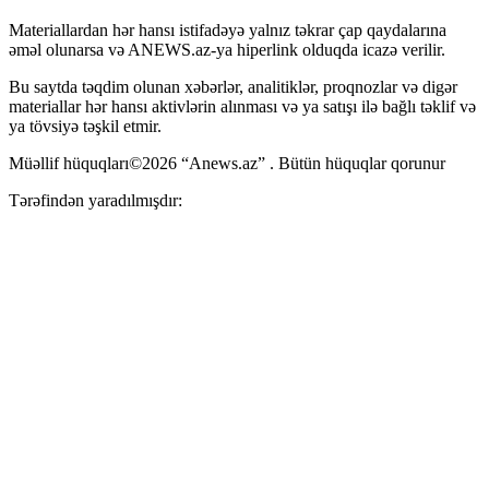
Materiallardan hər hansı istifadəyə yalnız təkrar çap qaydalarına
əməl olunarsa və ANEWS.az-ya hiperlink olduqda icazə verilir.
Bu saytda təqdim olunan xəbərlər, analitiklər, proqnozlar və digər
materiallar hər hansı aktivlərin alınması və ya satışı ilə bağlı təklif və
ya tövsiyə təşkil etmir.
Müəllif hüquqları©2026 “Anews.az” . Bütün hüquqlar qorunur
Tərəfindən yaradılmışdır: