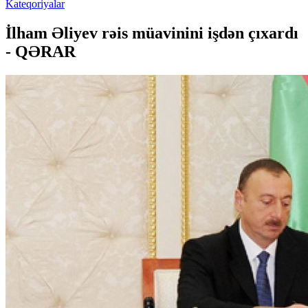
Kateqoriyalar
İlham Əliyev rəis müavinini işdən çıxardı
- QƏRAR