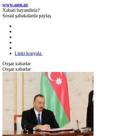
www.ann.az
Xəbəri bəyəndiniz?
Sosial şəbəkələrdə paylaş
Linki kopyala
Oxşar xəbərlər
Oxşar xəbərlər