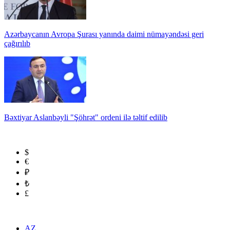
Azərbaycanın Avropa Şurası yanında daimi nümayəndəsi geri
çağırılıb
Bəxtiyar Aslanbəyli "Şöhrət" ordeni ilə təltif edilib
$
€
₽
₺
£
AZ