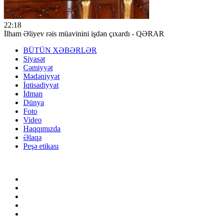
22:18
İlham Əliyev rəis müavinini işdən çıxardı - QƏRAR
BÜTÜN XƏBƏRLƏR
Siyasət
Cəmiyyət
Mədəniyyət
İqtisadiyyat
İdman
Dünya
Foto
Video
Haqqımızda
Əlaqə
Peşə etikası