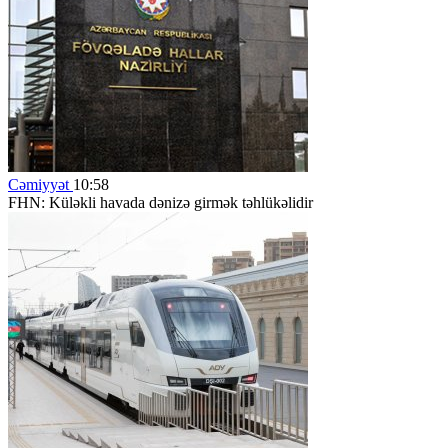
Cəmiyyət
10:58
FHN: Küləkli havada dənizə girmək təhlükəlidir