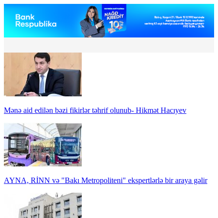
Mənə aid edilən bəzi fikirlər təhrif olunub- Hikmət Hacıyev
AYNA, RİNN və "Bakı Metropoliteni" ekspertlərlə bir araya gəlir