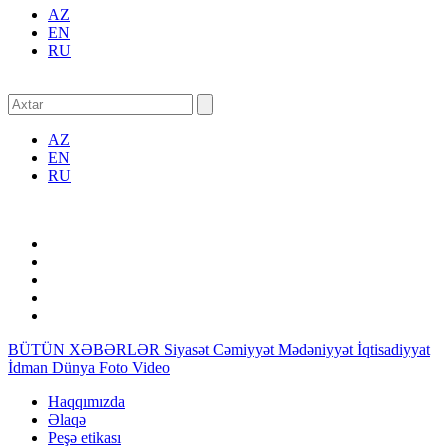
AZ
EN
RU
AZ
EN
RU
BÜTÜN XƏBƏRLƏR
Siyasət
Cəmiyyət
Mədəniyyət
İqtisadiyyat
İdman
Dünya
Foto
Video
Haqqımızda
Əlaqə
Peşə etikası