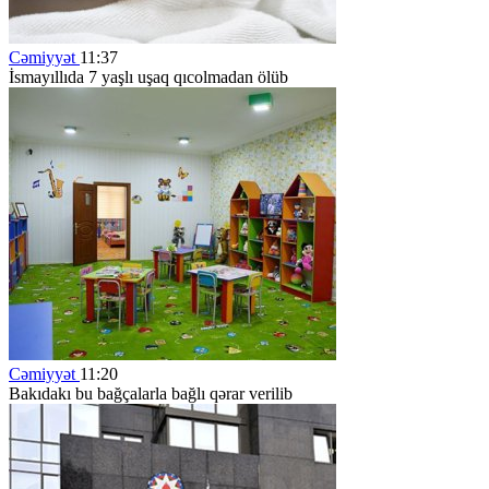
Cəmiyyət
11:37
İsmayıllıda 7 yaşlı uşaq qıcolmadan ölüb
Cəmiyyət
11:20
Bakıdakı bu bağçalarla bağlı qərar verilib