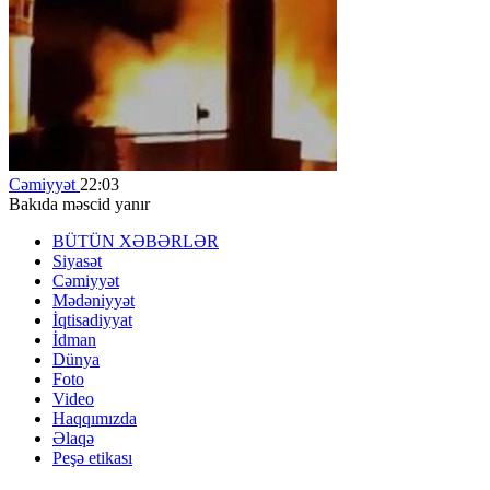
Cəmiyyət
22:03
Bakıda məscid yanır
BÜTÜN XƏBƏRLƏR
Siyasət
Cəmiyyət
Mədəniyyət
İqtisadiyyat
İdman
Dünya
Foto
Video
Haqqımızda
Əlaqə
Peşə etikası