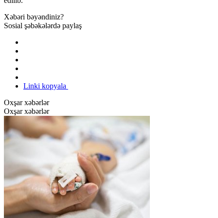
edilib.
Xəbəri bəyəndiniz?
Sosial şəbəkələrdə paylaş
Linki kopyala
Oxşar xəbərlər
Oxşar xəbərlər