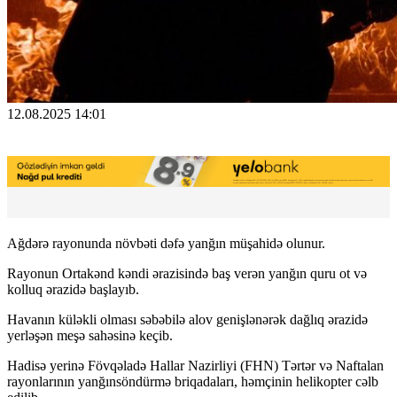
12.08.2025 14:01
Ağdərə rayonunda növbəti dəfə yanğın müşahidə olunur.
Rayonun Ortakənd kəndi ərazisində baş verən yanğın quru ot və
kolluq ərazidə başlayıb.
Havanın küləkli olması səbəbilə alov genişlənərək dağlıq ərazidə
yerləşən meşə sahəsinə keçib.
Hadisə yerinə Fövqəladə Hallar Nazirliyi (FHN) Tərtər və Naftalan
rayonlarının yanğınsöndürmə briqadaları, həmçinin helikopter cəlb