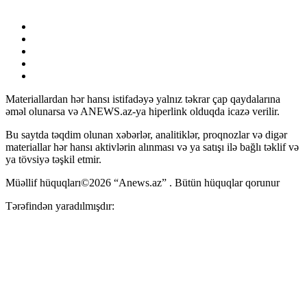
Materiallardan hər hansı istifadəyə yalnız təkrar çap qaydalarına
əməl olunarsa və ANEWS.az-ya hiperlink olduqda icazə verilir.
Bu saytda təqdim olunan xəbərlər, analitiklər, proqnozlar və digər
materiallar hər hansı aktivlərin alınması və ya satışı ilə bağlı təklif və
ya tövsiyə təşkil etmir.
Müəllif hüquqları©2026 “Anews.az” . Bütün hüquqlar qorunur
Tərəfindən yaradılmışdır: