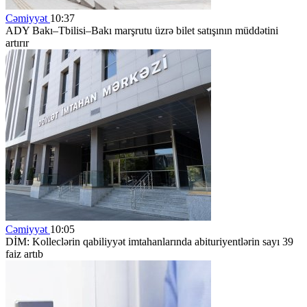
Cəmiyyət
10:37
ADY Bakı–Tbilisi–Bakı marşrutu üzrə bilet satışının müddətini
artırır
Cəmiyyət
10:05
DİM: Kolleclərin qabiliyyət imtahanlarında abituriyentlərin sayı 39
faiz artıb