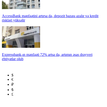
AccessBank mənfəətini artırsa da, depozit bazası azalır və kredit
riskləri yüksəlir
Expressbank-ın mənfəəti 72% artsa da, artımın əsas drayveri
ehtiyatlar olub
$
€
₽
₺
£