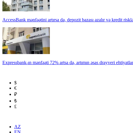
AccessBank mənfəətini artırsa da, depozit bazası azalır və kredit risklə
Expressbank-ın mənfəəti 72% artsa da, artımın əsas drayveri ehtiyatla
$
€
₽
₺
£
AZ
EN