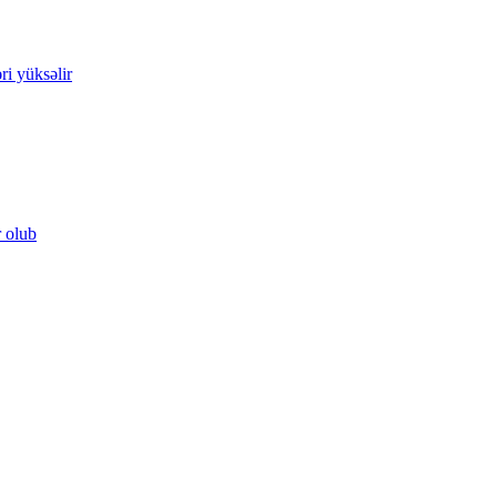
ri yüksəlir
r olub