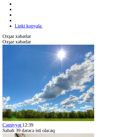
Linki kopyala
Oxşar xəbərlər
Oxşar xəbərlər
Cəmiyyət
12:39
Sabah 39 dərəcə isti olacaq