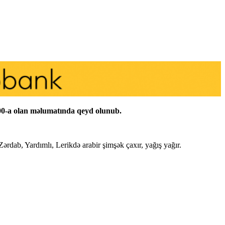
:00-a olan məlumatında qeyd olunub.
dab, Yardımlı, Lerikdə arabir şimşək çaxır, yağış yağır.