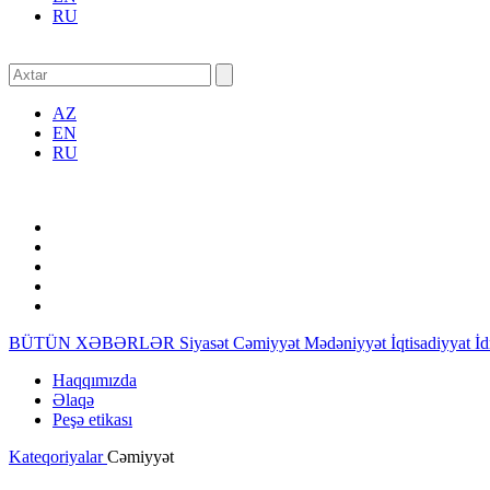
RU
AZ
EN
RU
BÜTÜN XƏBƏRLƏR
Siyasət
Cəmiyyət
Mədəniyyət
İqtisadiyyat
İ
Haqqımızda
Əlaqə
Peşə etikası
Kateqoriyalar
Cəmiyyət