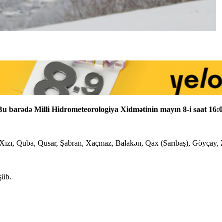
 Bu barədə Milli Hidrometeorologiya Xidmətinin mayın 8-i saat 16
ızı, Quba, Qusar, Şabran, Xaçmaz, Balakən, Qax (Sarıbaş), Göyçay, Zər
şüb.