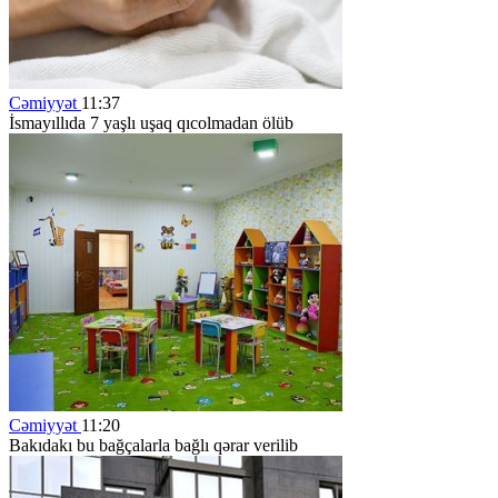
Cəmiyyət
11:37
İsmayıllıda 7 yaşlı uşaq qıcolmadan ölüb
Cəmiyyət
11:20
Bakıdakı bu bağçalarla bağlı qərar verilib