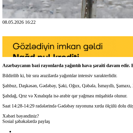
08.05.2026 16:22
Azərbaycanın bəzi rayonlarda yağıntılı hava şəraiti davam edir.
Bildirilib ki, bir sıra ərazilərdə yağıntılar intensiv xarakterlidir.
Şahbuz, Daşkəsən, Gədəbəy, Şəki, Oğux, Qəbələ, İsmayıllı, Şamaxı, X
Şahdağ, Qrız və Xınalıqda isə arabir qar yağması müşahidə olunur.
Saat 14:28-14:29 radələrində Gədəbəy rayonuna xırda ölçülü dolu dü
Xəbəri bəyəndiniz?
Sosial şəbəkələrdə paylaş