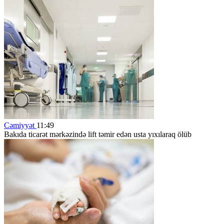
Cəmiyyət
11:49
Bakıda ticarət mərkəzində lift təmir edən usta yıxılaraq ölüb