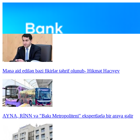
Mənə aid edilən bəzi fikirlər təhrif olunub- Hikmət Hacıyev
AYNA, RİNN və "Bakı Metropoliteni" ekspertlərlə bir araya gəlir