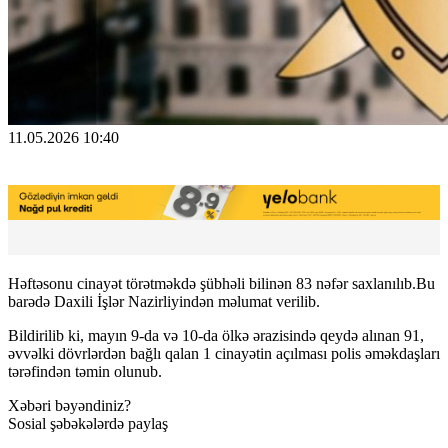
11.05.2026 10:40
Həftəsonu cinayət törətməkdə şübhəli bilinən 83 nəfər saxlanılıb.Bu
barədə Daxili İşlər Nazirliyindən məlumat verilib.
Bildirilib ki, mayın 9-da və 10-da ölkə ərazisində qeydə alınan 91,
əvvəlki dövrlərdən bağlı qalan 1 cinayətin açılması polis əməkdaşları
tərəfindən təmin olunub.
Xəbəri bəyəndiniz?
Sosial şəbəkələrdə paylaş