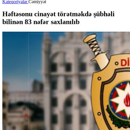
Kateqoriyalar
Cəmiyyət
Həftəsonu cinayət törətməkdə şübhəli
bilinən 83 nəfər saxlanılıb