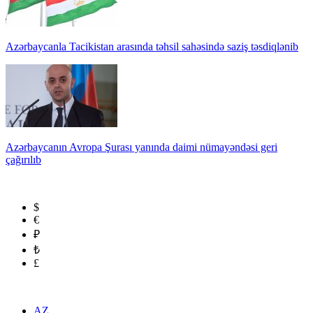
Azərbaycanla Tacikistan arasında təhsil sahəsində saziş təsdiqlənib
Azərbaycanın Avropa Şurası yanında daimi nümayəndəsi geri
çağırılıb
$
€
₽
₺
£
AZ