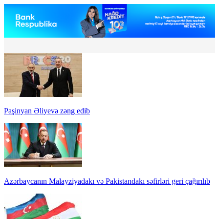
Paşinyan Əliyevə zəng edib
Azərbaycanın Malayziyadakı və Pakistandakı səfirləri geri çağırılıb