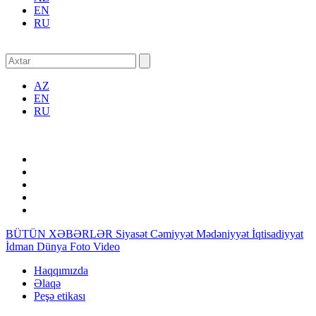
EN
RU
AZ
EN
RU
BÜTÜN XƏBƏRLƏR
Siyasət
Cəmiyyət
Mədəniyyət
İqtisadiyyat
İdman
Dünya
Foto
Video
Haqqımızda
Əlaqə
Peşə etikası