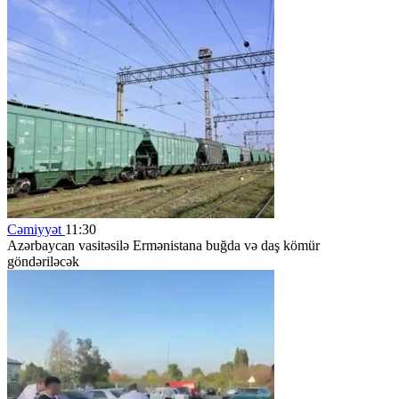
Cəmiyyət
11:30
Azərbaycan vasitəsilə Ermənistana buğda və daş kömür
göndəriləcək