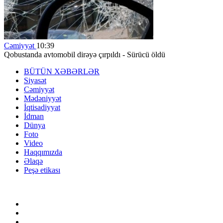
Cəmiyyət
10:39
Qobustanda avtomobil dirəyə çırpıldı - Sürücü öldü
BÜTÜN XƏBƏRLƏR
Siyasət
Cəmiyyət
Mədəniyyət
İqtisadiyyat
İdman
Dünya
Foto
Video
Haqqımızda
Əlaqə
Peşə etikası