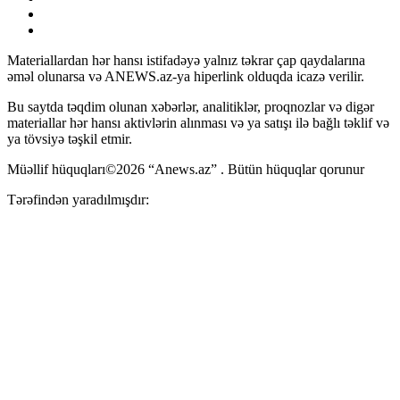
Materiallardan hər hansı istifadəyə yalnız təkrar çap qaydalarına
əməl olunarsa və ANEWS.az-ya hiperlink olduqda icazə verilir.
Bu saytda təqdim olunan xəbərlər, analitiklər, proqnozlar və digər
materiallar hər hansı aktivlərin alınması və ya satışı ilə bağlı təklif və
ya tövsiyə təşkil etmir.
Müəllif hüquqları©2026 “Anews.az” . Bütün hüquqlar qorunur
Tərəfindən yaradılmışdır: