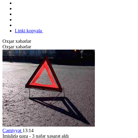
Linki kopyala
Oxşar xəbərlər
Oxşar xəbərlər
Cəmiyyət
13:14
İmişlidə qəza - 3 nəfər xəsarət aldı