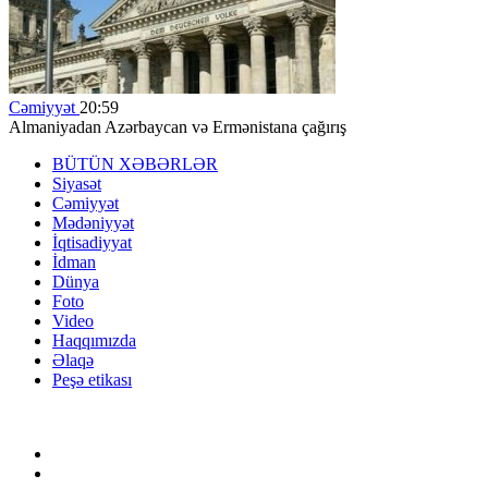
Cəmiyyət
20:59
Almaniyadan Azərbaycan və Ermənistana çağırış
BÜTÜN XƏBƏRLƏR
Siyasət
Cəmiyyət
Mədəniyyət
İqtisadiyyat
İdman
Dünya
Foto
Video
Haqqımızda
Əlaqə
Peşə etikası