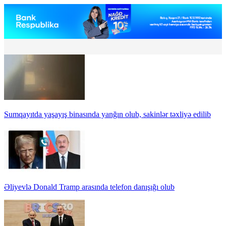
Sumqayıtda yaşayış binasında yanğın olub, sakinlər təxliyə edilib
Əliyevlə Donald Tramp arasında telefon danışığı olub