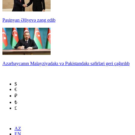
Paşinyan Əliyevə zəng edib
Azərbaycanın Malayziyadakı və Pakistandakı səfirləri geri çağırılıb
$
€
₽
₺
£
AZ
EN