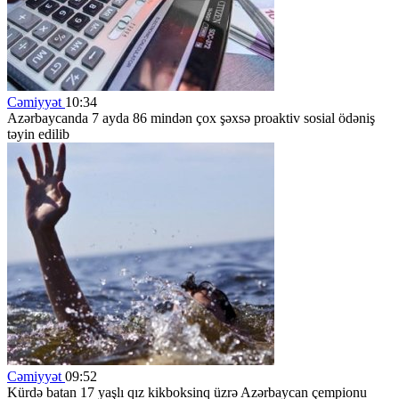
Cəmiyyət
10:34
Azərbaycanda 7 ayda 86 mindən çox şəxsə proaktiv sosial ödəniş
təyin edilib
Cəmiyyət
09:52
Kürdə batan 17 yaşlı qız kikboksinq üzrə Azərbaycan çempionu