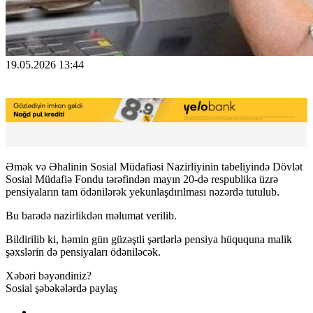
19.05.2026 13:44
Əmək və Əhalinin Sosial Müdafiəsi Nazirliyinin tabeliyində Dövlət
Sosial Müdafiə Fondu tərəfindən mayın 20-də respublika üzrə
pensiyaların tam ödənilərək yekunlaşdırılması nəzərdə tutulub.
Bu barədə nazirlikdən məlumat verilib.
Bildirilib ki, həmin gün güzəştli şərtlərlə pensiya hüququna malik
şəxslərin də pensiyaları ödəniləcək.
Xəbəri bəyəndiniz?
Sosial şəbəkələrdə paylaş