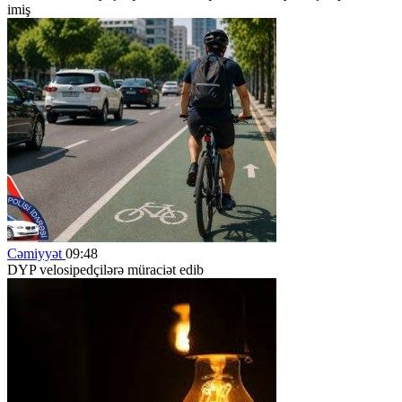
imiş
Cəmiyyət
09:48
DYP velosipedçilərə müraciət edib