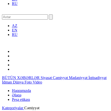
RU
AZ
EN
RU
BÜTÜN XƏBƏRLƏR
Siyasət
Cəmiyyət
Mədəniyyət
İqtisadiyyat
İdman
Dünya
Foto
Video
Haqqımızda
Əlaqə
Peşə etikası
Kateqoriyalar
Cəmiyyət