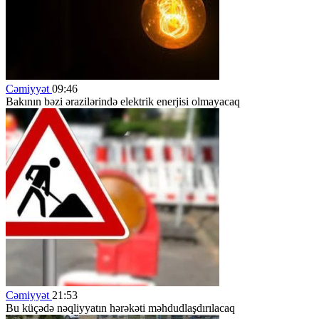
Cəmiyyət
09:46
Bakının bəzi ərazilərində elektrik enerjisi olmayacaq
Cəmiyyət
21:53
Bu küçədə nəqliyyatın hərəkəti məhdudlaşdırılacaq