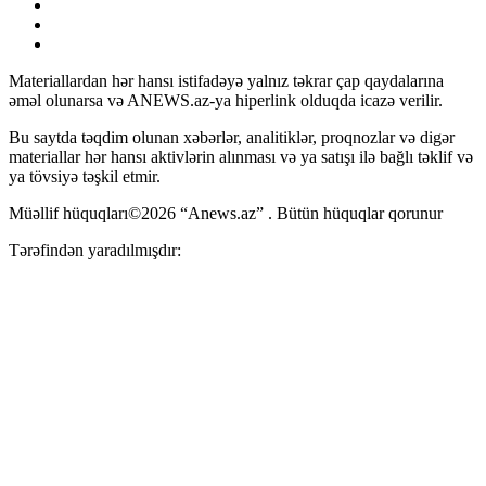
Materiallardan hər hansı istifadəyə yalnız təkrar çap qaydalarına
əməl olunarsa və ANEWS.az-ya hiperlink olduqda icazə verilir.
Bu saytda təqdim olunan xəbərlər, analitiklər, proqnozlar və digər
materiallar hər hansı aktivlərin alınması və ya satışı ilə bağlı təklif və
ya tövsiyə təşkil etmir.
Müəllif hüquqları©2026 “Anews.az” . Bütün hüquqlar qorunur
Tərəfindən yaradılmışdır: