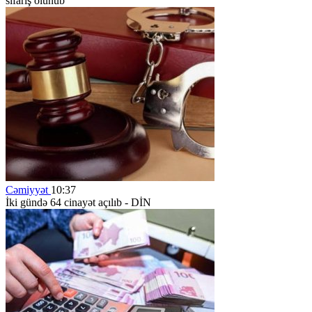
sifariş olunub
Cəmiyyət
10:37
İki gündə 64 cinayət açılıb - DİN