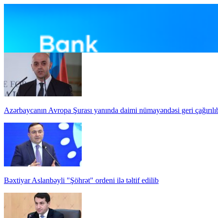
Azərbaycanın Avropa Şurası yanında daimi nümayəndəsi geri çağırılı
Bəxtiyar Aslanbəyli "Şöhrət" ordeni ilə təltif edilib