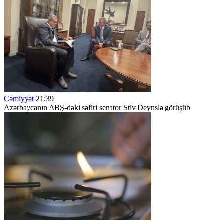
Cəmiyyət
21:39
Azərbaycanın ABŞ-dəki səfiri senator Stiv Deynslə görüşüb