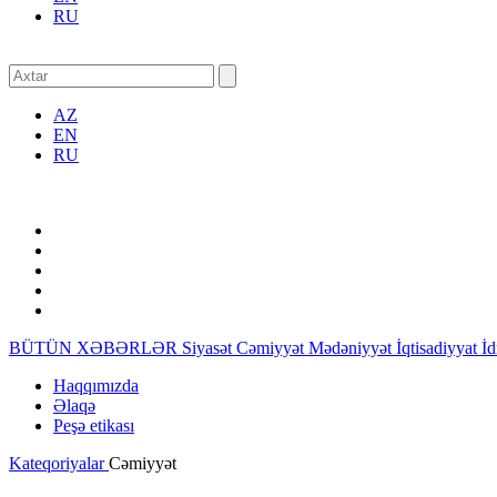
RU
AZ
EN
RU
BÜTÜN XƏBƏRLƏR
Siyasət
Cəmiyyət
Mədəniyyət
İqtisadiyyat
İ
Haqqımızda
Əlaqə
Peşə etikası
Kateqoriyalar
Cəmiyyət