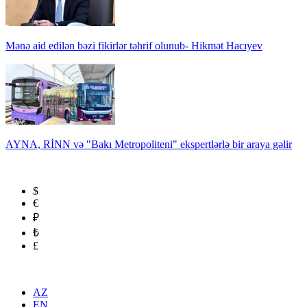
Mənə aid edilən bəzi fikirlər təhrif olunub- Hikmət Hacıyev
AYNA, RİNN və "Bakı Metropoliteni" ekspertlərlə bir araya gəlir
$
€
₽
₺
£
AZ
EN