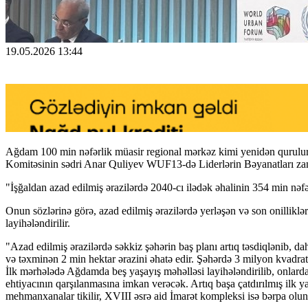
19.05.2026 13:44
Ağdam 100 min nəfərlik müasir regional mərkəz kimi yenidən qurul
Komitəsinin sədri Anar Quliyev WUF13-də Liderlərin Bəyanatları za
"İşğaldan azad edilmiş ərazilərdə 2040-cı ilədək əhalinin 354 min nəfər
Onun sözlərinə görə, azad edilmiş ərazilərdə yerləşən və son onillikl
layihələndirilir.
"Azad edilmiş ərazilərdə səkkiz şəhərin baş planı artıq təsdiqlənib, d
və təxminən 2 min hektar ərazini əhatə edir. Şəhərdə 3 milyon kvadratm
İlk mərhələdə Ağdamda beş yaşayış məhəlləsi layihələndirilib, onlard
ehtiyacının qarşılanmasına imkan verəcək. Artıq başa çatdırılmış ilk
mehmanxanalar tikilir, XVIII əsrə aid İmarət kompleksi isə bərpa olunu