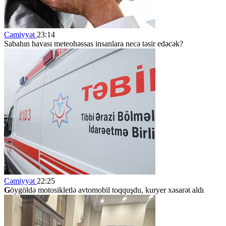
Cəmiyyət
23:14
Sabahın havası meteohəssas insanlara necə təsir edəcək?
Cəmiyyət
22:25
G
öygöldə motosikletlə avtomobil toqquşdu, kuryer xəsarət aldı