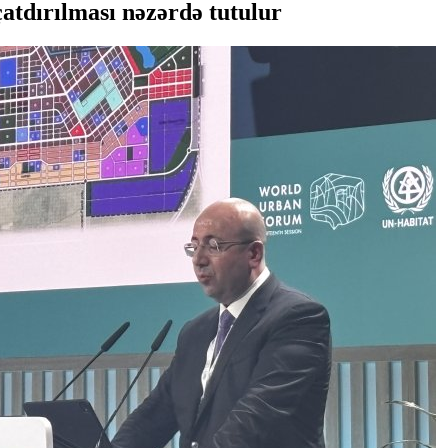
atdırılması nəzərdə tutulur