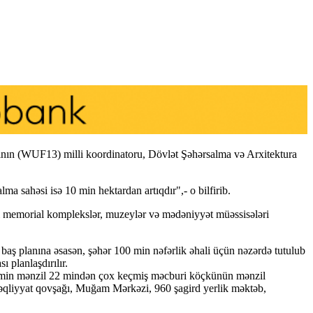
n (WUF13) milli koordinatoru, Dövlət Şəhərsalma və Arxitektura
ma sahəsi isə 10 min hektardan artıqdır",- o bilfirib.
eni memorial komplekslər, muzeylər və mədəniyyət müəssisələri
 baş planına əsasən, şəhər 100 min nəfərlik əhali üçün nəzərdə tutulub
 planlaşdırılır.
n 6 min mənzil 22 mindən çox keçmiş məcburi köçkünün mənzil
 nəqliyyat qovşağı, Muğam Mərkəzi, 960 şagird yerlik məktəb,