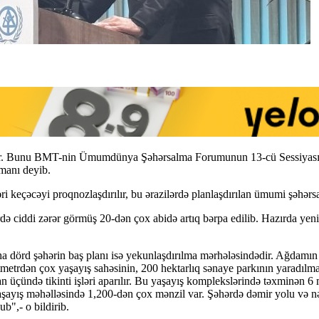
ur. Bunu BMT-nin Ümumdünya Şəhərsalma Forumunun 13-cü Sessiyasını
manı deyib.
i keçəcəyi proqnozlaşdırılır, bu ərazilərdə planlaşdırılan ümumi şəhərsal
ərdə ciddi zərər görmüş 20-dən çox abidə artıq bərpa edilib. Hazırda y
aha dörd şəhərin baş planı isə yekunlaşdırılma mərhələsindədir. Ağdamın
etrdən çox yaşayış sahəsinin, 200 hektarlıq sənaye parkının yaradılması
an üçündə tikinti işləri aparılır. Bu yaşayış komplekslərində təxminə
 yaşayış məhəlləsində 1,200-dən çox mənzil var. Şəhərdə dəmir yolu və
b",- o bildirib.