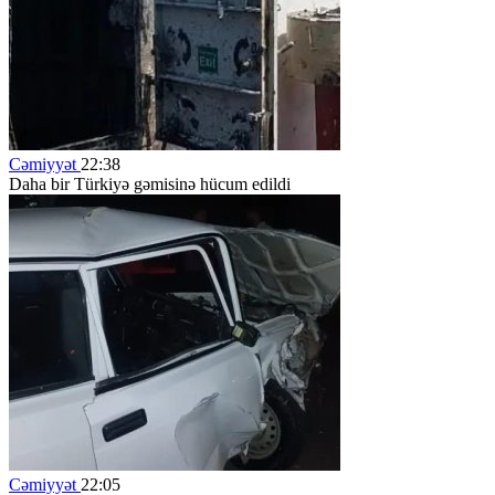
Cəmiyyət
22:38
Daha bir Türkiyə gəmisinə hücum edildi
Cəmiyyət
22:05