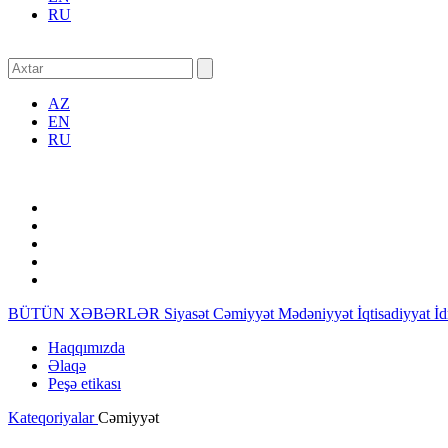
RU
AZ
EN
RU
BÜTÜN XƏBƏRLƏR
Siyasət
Cəmiyyət
Mədəniyyət
İqtisadiyyat
İ
Haqqımızda
Əlaqə
Peşə etikası
Kateqoriyalar
Cəmiyyət