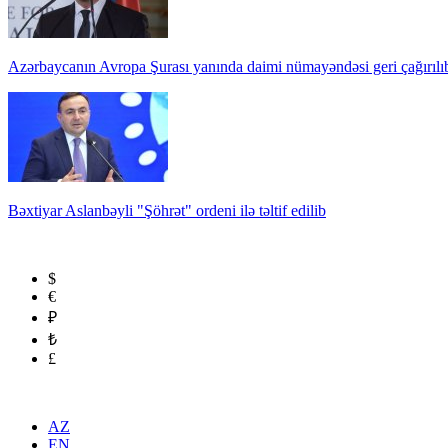
Azərbaycanın Avropa Şurası yanında daimi nümayəndəsi geri çağırılı
Bəxtiyar Aslanbəyli "Şöhrət" ordeni ilə təltif edilib
$
€
₽
₺
£
AZ
EN