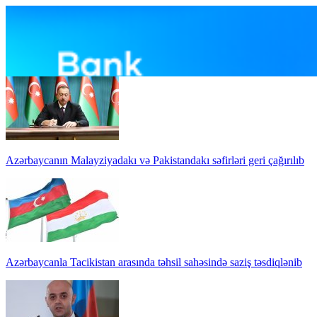
Azərbaycanın Malayziyadakı və Pakistandakı səfirləri geri çağırılıb
Azərbaycanla Tacikistan arasında təhsil sahəsində saziş təsdiqlənib