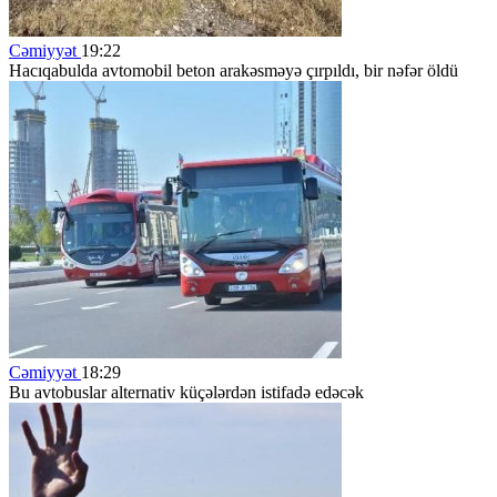
Cəmiyyət
19:22
Hacıqabulda avtomobil beton arakəsməyə çırpıldı, bir nəfər öldü
Cəmiyyət
18:29
Bu avtobuslar alternativ küçələrdən istifadə edəcək