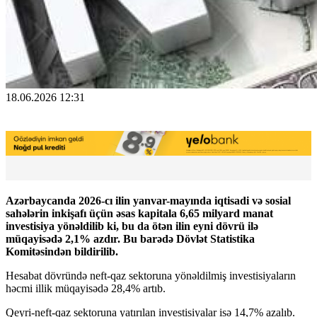
18.06.2026 12:31
Azərbaycanda 2026-cı ilin yanvar-mayında iqtisadi və sosial
sahələrin inkişafı üçün əsas kapitala 6,65 milyard manat
investisiya yönəldilib ki, bu da ötən ilin eyni dövrü ilə
müqayisədə 2,1% azdır. Bu barədə Dövlət Statistika
Komitəsindən bildirilib.
Hesabat dövründə neft-qaz sektoruna yönəldilmiş investisiyaların
həcmi illik müqayisədə 28,4% artıb.
Qeyri-neft-qaz sektoruna yatırılan investisiyalar isə 14,7% azalıb.