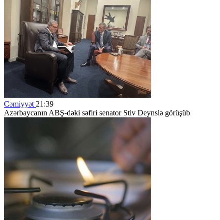
Cəmiyyət
21:39
Azərbaycanın ABŞ-dəki səfiri senator Stiv Deynslə görüşüb