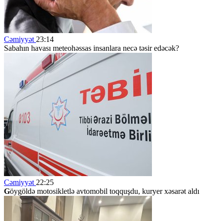
Cəmiyyət
23:14
Sabahın havası meteohəssas insanlara necə təsir edəcək?
Cəmiyyət
22:25
G
öygöldə motosikletlə avtomobil toqquşdu, kuryer xəsarət aldı