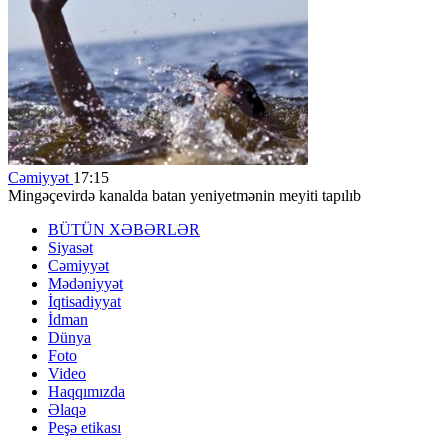
Cəmiyyət
17:15
Mingəçevirdə kanalda batan yeniyetmənin meyiti tapılıb
BÜTÜN XƏBƏRLƏR
Siyasət
Cəmiyyət
Mədəniyyət
İqtisadiyyat
İdman
Dünya
Foto
Video
Haqqımızda
Əlaqə
Peşə etikası