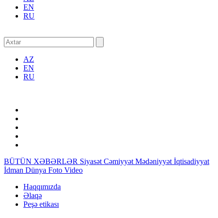
EN
RU
AZ
EN
RU
BÜTÜN XƏBƏRLƏR
Siyasət
Cəmiyyət
Mədəniyyət
İqtisadiyyat
İdman
Dünya
Foto
Video
Haqqımızda
Əlaqə
Peşə etikası