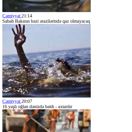
Cəmiyyət
21:14
Sabah Bakının bəzi ərazilərində qaz olmayacaq
Cəmiyyət
20:07
16 yaşlı oğlan dənizdə batdı - axtarılır