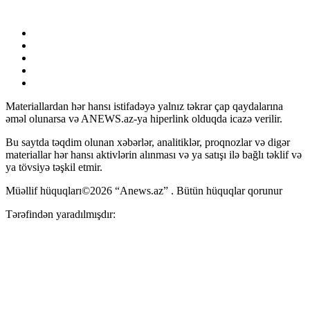
Materiallardan hər hansı istifadəyə yalnız təkrar çap qaydalarına
əməl olunarsa və ANEWS.az-ya hiperlink olduqda icazə verilir.
Bu saytda təqdim olunan xəbərlər, analitiklər, proqnozlar və digər
materiallar hər hansı aktivlərin alınması və ya satışı ilə bağlı təklif və
ya tövsiyə təşkil etmir.
Müəllif hüquqları©2026 “Anews.az” . Bütün hüquqlar qorunur
Tərəfindən yaradılmışdır: