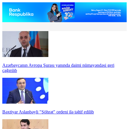
Azərbaycanın Avropa Şurası yanında daimi nümayəndəsi geri
çağırılıb
Bəxtiyar Aslanbəyli "Şöhrət" ordeni ilə təltif edilib