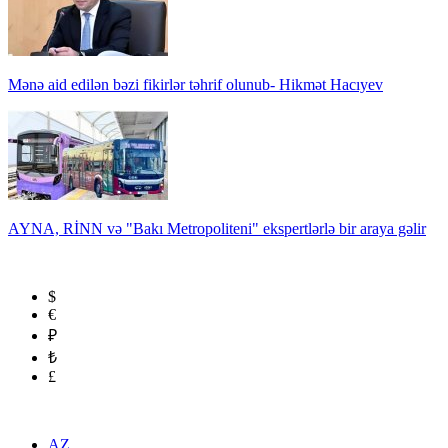
Mənə aid edilən bəzi fikirlər təhrif olunub- Hikmət Hacıyev
AYNA, RİNN və "Bakı Metropoliteni" ekspertlərlə bir araya gəlir
$
€
₽
₺
£
AZ