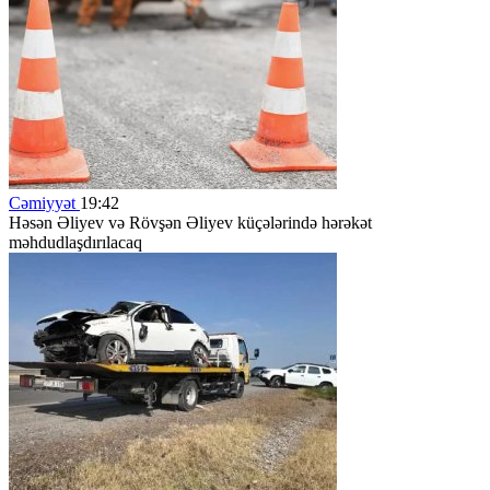
Cəmiyyət
19:42
Həsən Əliyev və Rövşən Əliyev küçələrində hərəkət
məhdudlaşdırılacaq