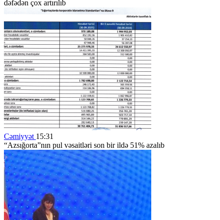
dəfədən çox artırılıb
Cəmiyyət
15:31
“Azsığorta”nın pul vəsaitləri son bir ildə 51% azalıb