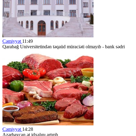
Cəmiyyət
11:49
Qarabağ Universitetindən təqaüd müraciəti olmayıb - bank sədri
Cəmiyyət
14:28
Azərbaycan ət idxalını artırıb