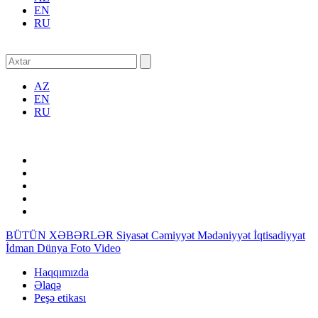
EN
RU
AZ
EN
RU
BÜTÜN XƏBƏRLƏR
Siyasət
Cəmiyyət
Mədəniyyət
İqtisadiyyat
İdman
Dünya
Foto
Video
Haqqımızda
Əlaqə
Peşə etikası