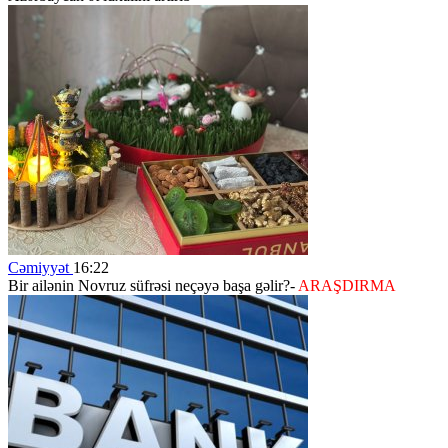
Cəmiyyət
16:22
Bir ailənin Novruz süfrəsi neçəyə başa gəlir?-
ARAŞDIRMA