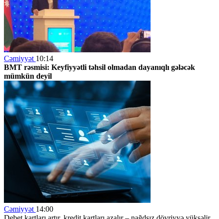
Cəmiyyət
10:14
BMT rəsmisi: Keyfiyyətli təhsil olmadan dayanıqlı gələcək
mümkün deyil
Cəmiyyət
14:00
Debet kartları artır, kredit kartları azalır – nağdsız dövriyyə yüksəlir