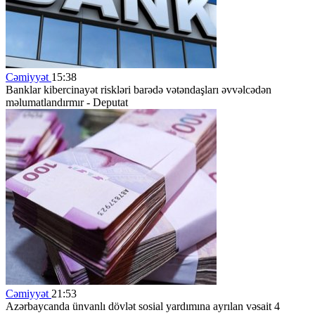
Cəmiyyət
15:38
Banklar kibercinayət riskləri barədə vətəndaşları əvvəlcədən
məlumatlandırmır - Deputat
Cəmiyyət
21:53
Azərbaycanda ünvanlı dövlət sosial yardımına ayrılan vəsait 4