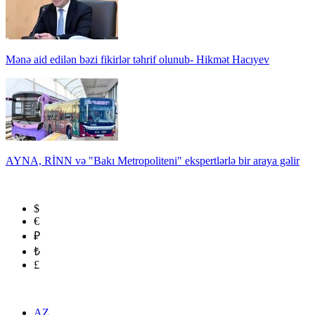
Mənə aid edilən bəzi fikirlər təhrif olunub- Hikmət Hacıyev
AYNA, RİNN və "Bakı Metropoliteni" ekspertlərlə bir araya gəlir
$
€
₽
₺
£
AZ