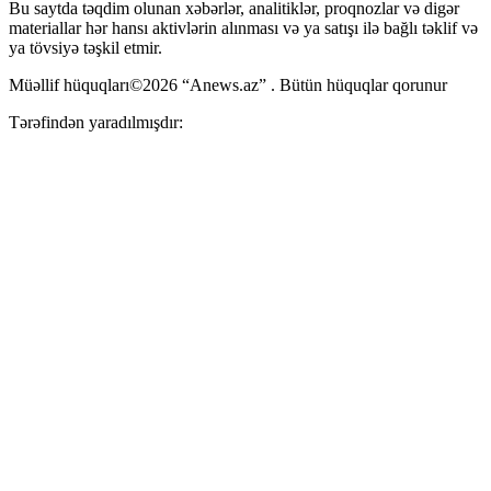
Bu saytda təqdim olunan xəbərlər, analitiklər, proqnozlar və digər
materiallar hər hansı aktivlərin alınması və ya satışı ilə bağlı təklif və
ya tövsiyə təşkil etmir.
Müəllif hüquqları©2026 “Anews.az” . Bütün hüquqlar qorunur
Tərəfindən yaradılmışdır: