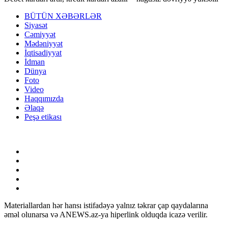
BÜTÜN XƏBƏRLƏR
Siyasət
Cəmiyyət
Mədəniyyət
İqtisadiyyat
İdman
Dünya
Foto
Video
Haqqımızda
Əlaqə
Peşə etikası
Materiallardan hər hansı istifadəyə yalnız təkrar çap qaydalarına
əməl olunarsa və ANEWS.az-ya hiperlink olduqda icazə verilir.