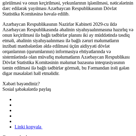
görülməsi və onun keçirilməsi, yekunlarının işlənilməsi, nəticələrinin
dərc edilərək yayılması Azərbaycan Respublikasının Dövlət
Statistika Komitəsinə həvalə edilib.
Azərbaycan Respublikasının Nazirlər Kabineti 2029-cu ildə
Azərbaycan Respublikasında əhalinin siyahıyaalınmasına hazırlıq və
onun keçirilməsi ilə bağlı tədbirlər planını iki ay müddətində təsdiq
etməli, əhalinin siyahıyaalınması ilə bağlı zəruri məlumatların
inzibati mənbələrdən əldə edilməsi üçün aidiyyəti dövlət
orqanlarının (qurumlarının) informasiya ehtiyatlarında və
sistemlərində olan müvafiq məlumatların Azərbaycan Respublikası
Dövlət Statistika Komitəsinin məlumat bazasına inteqrasiyasının
təmin edilməsi ilə bağlı tədbirlər görməli, bu Fərmandan irəli gələn
digər məsələləri həll etməlidir.
Xəbəri bəyəndiniz?
Sosial şəbəkələrdə paylaş
Linki kopyala