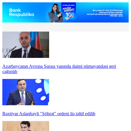
Azərbaycanın Avropa Şurası yanında daimi nümayəndəsi geri
çağırılıb
Bəxtiyar Aslanbəyli "Şöhrət" ordeni ilə təltif edilib