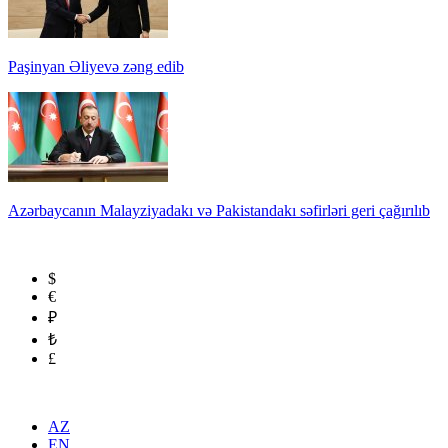
Paşinyan Əliyevə zəng edib
Azərbaycanın Malayziyadakı və Pakistandakı səfirləri geri çağırılıb
$
€
₽
₺
£
AZ
EN