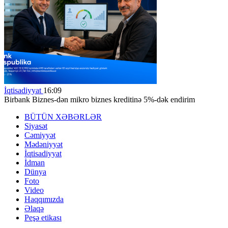
İqtisadiyyat
16:09
Birbank Biznes-dən mikro biznes kreditinə 5%-dək endirim
BÜTÜN XƏBƏRLƏR
Siyasət
Cəmiyyət
Mədəniyyət
İqtisadiyyat
İdman
Dünya
Foto
Video
Haqqımızda
Əlaqə
Peşə etikası