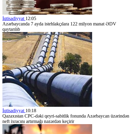
İqtisadiyyat
12:05
Azərbaycanda 7 ayda istehlakçılara 122 milyon manat ƏDV
qaytarılıb
İqtisadiyyat
10:18
Qazaxıstan CPC-dəki qeyri-sabitlik fonunda Azərbaycan üzərindən
neft ixracını artırmağı nəzərdən keçirir