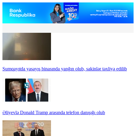
Sumqayıtda yaşayış binasında yanğın olub, sakinlər təxliyə edilib
Əliyevlə Donald Tramp arasında telefon danışığı olub