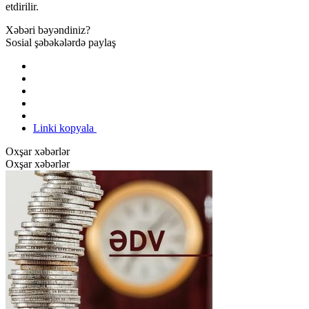
etdirilir.
Xəbəri bəyəndiniz?
Sosial şəbəkələrdə paylaş
Linki kopyala
Oxşar xəbərlər
Oxşar xəbərlər