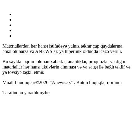
Materiallardan hər hansı istifadəyə yalnız təkrar çap qaydalarına
əməl olunarsa və ANEWS.az-ya hiperlink olduqda icazə verilir.
Bu saytda təqdim olunan xəbərlər, analitiklər, proqnozlar və digər
materiallar hər hansı aktivlərin alınması və ya satışı ilə bağlı təklif və
ya tövsiyə təşkil etmir.
Müəllif hüquqları©2026 “Anews.az” . Bütün hüquqlar qorunur
Tərəfindən yaradılmışdır: