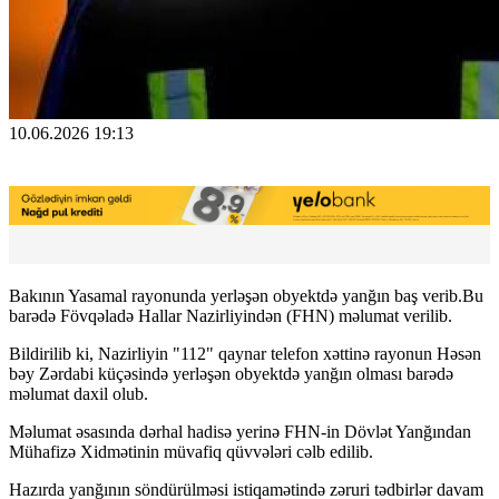
10.06.2026 19:13
Bakının Yasamal rayonunda yerləşən obyektdə yanğın baş verib.Bu
barədə Fövqəladə Hallar Nazirliyindən (FHN) məlumat verilib.
Bildirilib ki, Nazirliyin "112" qaynar telefon xəttinə rayonun Həsən
bəy Zərdabi küçəsində yerləşən obyektdə yanğın olması barədə
məlumat daxil olub.
Məlumat əsasında dərhal hadisə yerinə FHN-in Dövlət Yanğından
Mühafizə Xidmətinin müvafiq qüvvələri cəlb edilib.
Hazırda yanğının söndürülməsi istiqamətində zəruri tədbirlər davam