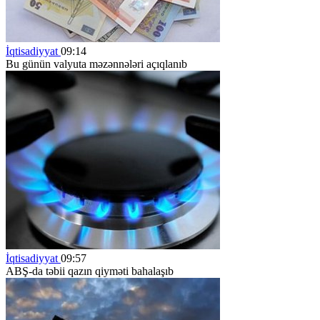
İqtisadiyyat
09:14
Bu günün valyuta məzənnələri açıqlanıb
İqtisadiyyat
09:57
ABŞ-da təbii qazın qiyməti bahalaşıb