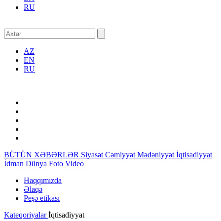
RU
AZ
EN
RU
BÜTÜN XƏBƏRLƏR
Siyasət
Cəmiyyət
Mədəniyyət
İqtisadiyyat
İdman
Dünya
Foto
Video
Haqqımızda
Əlaqə
Peşə etikası
Kateqoriyalar
İqtisadiyyat