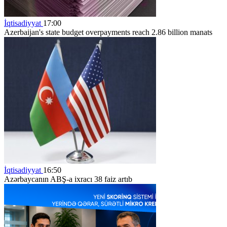
İqtisadiyyat
17:00
Azerbaijan's state budget overpayments reach 2.86 billion manats
İqtisadiyyat
16:50
Azərbaycanın ABŞ-a ixracı 38 faiz artıb