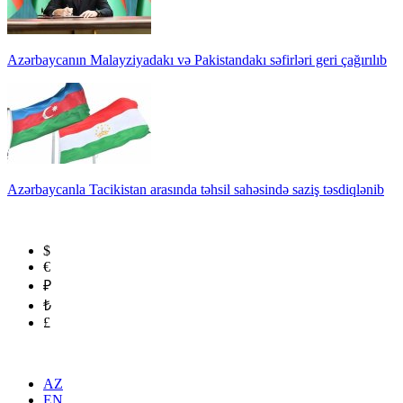
Azərbaycanın Malayziyadakı və Pakistandakı səfirləri geri çağırılıb
Azərbaycanla Tacikistan arasında təhsil sahəsində saziş təsdiqlənib
$
€
₽
₺
£
AZ
EN