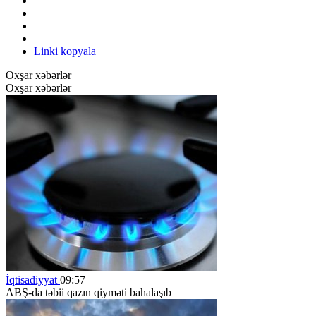
Linki kopyala
Oxşar xəbərlər
Oxşar xəbərlər
İqtisadiyyat
09:57
ABŞ-da təbii qazın qiyməti bahalaşıb