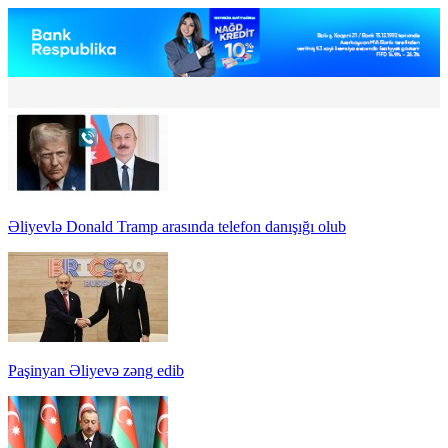
Əliyevlə Donald Tramp arasında telefon danışığı olub
Paşinyan Əliyevə zəng edib