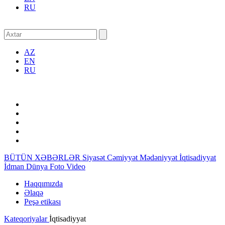
RU
AZ
EN
RU
BÜTÜN XƏBƏRLƏR
Siyasət
Cəmiyyət
Mədəniyyət
İqtisadiyyat
İdman
Dünya
Foto
Video
Haqqımızda
Əlaqə
Peşə etikası
Kateqoriyalar
İqtisadiyyat