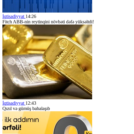
İqtisadiyyat
14:26
Fitch ABB-nin reytinqini növbəti dəfə yüksəltdi!
İqtisadiyyat
12:43
Qızıl və gümüş bahalaşıb