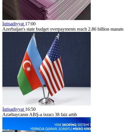
İqtisadiyyat
17:00
Azerbaijan's state budget overpayments reach 2.86 billion manats
İqtisadiyyat
16:50
Azərbaycanın ABŞ-a ixracı 38 faiz artıb