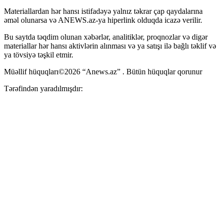
Materiallardan hər hansı istifadəyə yalnız təkrar çap qaydalarına
əməl olunarsa və ANEWS.az-ya hiperlink olduqda icazə verilir.
Bu saytda təqdim olunan xəbərlər, analitiklər, proqnozlar və digər
materiallar hər hansı aktivlərin alınması və ya satışı ilə bağlı təklif və
ya tövsiyə təşkil etmir.
Müəllif hüquqları©2026 “Anews.az” . Bütün hüquqlar qorunur
Tərəfindən yaradılmışdır: