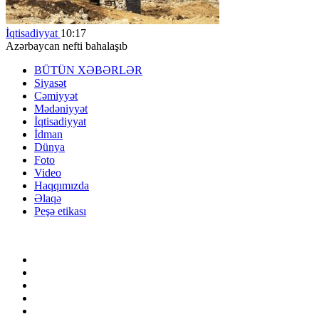
İqtisadiyyat
10:17
Azərbaycan nefti bahalaşıb
BÜTÜN XƏBƏRLƏR
Siyasət
Cəmiyyət
Mədəniyyət
İqtisadiyyat
İdman
Dünya
Foto
Video
Haqqımızda
Əlaqə
Peşə etikası