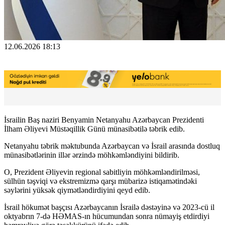
12.06.2026 18:13
İsrailin Baş naziri Benyamin Netanyahu Azərbaycan Prezidenti
İlham Əliyevi Müstəqillik Günü münasibətilə təbrik edib.
Netanyahu təbrik məktubunda Azərbaycan və İsrail arasında dostluq
münasibətlərinin illər ərzində möhkəmləndiyini bildirib.
O, Prezident Əliyevin regional sabitliyin möhkəmləndirilməsi,
sülhün təşviqi və ekstremizmə qarşı mübarizə istiqamətindəki
səylərini yüksək qiymətləndirdiyini qeyd edib.
İsrail hökumət başçısı Azərbaycanın İsrailə dəstəyinə və 2023-cü il
oktyabrın 7-də HƏMAS-ın hücumundan sonra nümayiş etdirdiyi