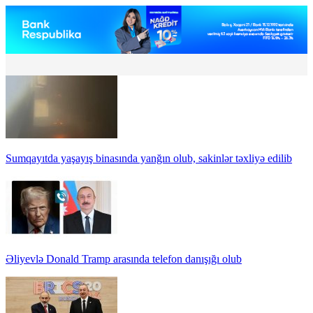
Sumqayıtda yaşayış binasında yanğın olub, sakinlər təxliyə edilib
Əliyevlə Donald Tramp arasında telefon danışığı olub