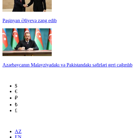
Paşinyan Əliyevə zəng edib
Azərbaycanın Malayziyadakı və Pakistandakı səfirləri geri çağırılıb
$
€
₽
₺
£
AZ
EN