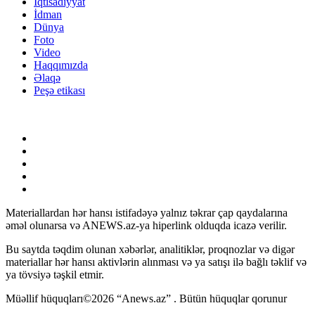
İqtisadiyyat
İdman
Dünya
Foto
Video
Haqqımızda
Əlaqə
Peşə etikası
Materiallardan hər hansı istifadəyə yalnız təkrar çap qaydalarına
əməl olunarsa və ANEWS.az-ya hiperlink olduqda icazə verilir.
Bu saytda təqdim olunan xəbərlər, analitiklər, proqnozlar və digər
materiallar hər hansı aktivlərin alınması və ya satışı ilə bağlı təklif və
ya tövsiyə təşkil etmir.
Müəllif hüquqları©2026 “Anews.az” . Bütün hüquqlar qorunur