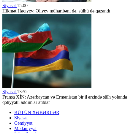
Siyasət
15:00
Hikmət Hacıyev: Əliyev müharibəni də, sülhü də qazandı
Siyasət
13:52
Fransa XİN: Azərbaycan və Ermənistan bir il ərzində sülh yolunda
qətiyyətli addımlar atıblar
BÜTÜN XƏBƏRLƏR
Siyasət
Cəmiyyət
Mədəniyyət