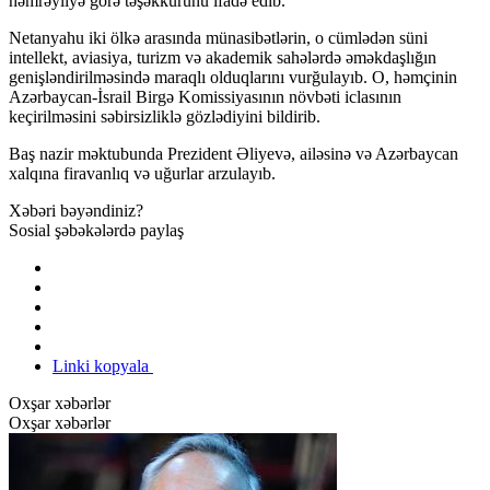
həmrəyliyə görə təşəkkürünü ifadə edib.
Netanyahu iki ölkə arasında münasibətlərin, o cümlədən süni
intellekt, aviasiya, turizm və akademik sahələrdə əməkdaşlığın
genişləndirilməsində maraqlı olduqlarını vurğulayıb. O, həmçinin
Azərbaycan-İsrail Birgə Komissiyasının növbəti iclasının
keçirilməsini səbirsizliklə gözlədiyini bildirib.
Baş nazir məktubunda Prezident Əliyevə, ailəsinə və Azərbaycan
xalqına firavanlıq və uğurlar arzulayıb.
Xəbəri bəyəndiniz?
Sosial şəbəkələrdə paylaş
Linki kopyala
Oxşar xəbərlər
Oxşar xəbərlər