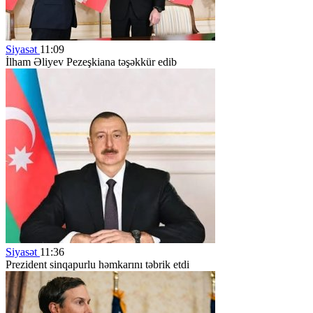
Siyasət
11:09
İlham Əliyev Pezeşkiana təşəkkür edib
Siyasət
11:36
Prezident sinqapurlu həmkarını təbrik etdi