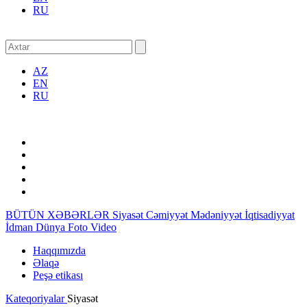
RU
AZ
EN
RU
BÜTÜN XƏBƏRLƏR
Siyasət
Cəmiyyət
Mədəniyyət
İqtisadiyyat
İdman
Dünya
Foto
Video
Haqqımızda
Əlaqə
Peşə etikası
Kateqoriyalar
Siyasət