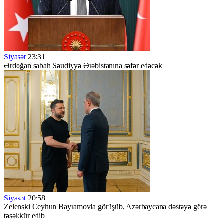
Siyasət
23:31
Ərdoğan sabah Səudiyyə Ərəbistanına səfər edəcək
Siyasət
20:58
Zelenski Ceyhun Bayramovla görüşüb, Azərbaycana dəstəyə görə
təşəkkür edib