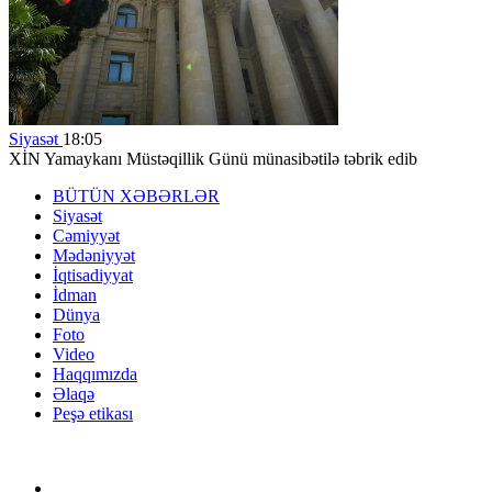
Siyasət
18:05
XİN Yamaykanı Müstəqillik Günü münasibətilə təbrik edib
BÜTÜN XƏBƏRLƏR
Siyasət
Cəmiyyət
Mədəniyyət
İqtisadiyyat
İdman
Dünya
Foto
Video
Haqqımızda
Əlaqə
Peşə etikası