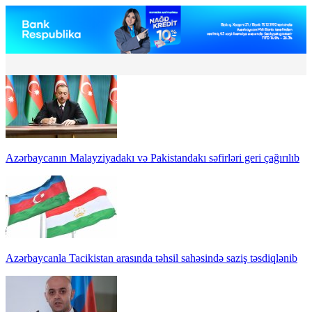
Azərbaycanın Malayziyadakı və Pakistandakı səfirləri geri çağırılıb
Azərbaycanla Tacikistan arasında təhsil sahəsində saziş təsdiqlənib