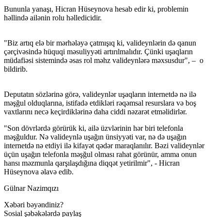
Bununla yanaşı, Hicran Hüseynova hesab edir ki, problemin
həllində ailənin rolu həlledicidir.
"Biz artıq elə bir mərhələyə çatmışıq ki, valideynlərin də qanun
çərçivəsində hüquqi məsuliyyəti artırılmalıdır. Çünki uşaqların
müdafiəsi sistemində əsas rol məhz valideynlərə məxsusdur", – o
bildirib.
Deputatın sözlərinə görə, valideynlər uşaqların internetdə nə ilə
məşğul olduqlarına, istifadə etdikləri rəqəmsal resurslara və boş
vaxtlarını necə keçirdiklərinə daha ciddi nəzarət etməlidirlər.
"Son dövrlərdə görürük ki, ailə üzvlərinin hər biri telefonla
məşğuldur. Nə valideynlə uşağın ünsiyyəti var, nə də uşağın
internetdə nə etdiyi ilə kifayət qədər maraqlanılır. Bəzi valideynlər
üçün uşağın telefonla məşğul olması rahat görünür, amma onun
hansı məzmunla qarşılaşdığına diqqət yetirilmir", - Hicran
Hüseynova əlavə edib.
Gülnar Nazimqızı
Xəbəri bəyəndiniz?
Sosial şəbəkələrdə paylaş