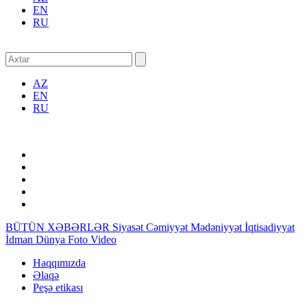
EN
RU
AZ
EN
RU
BÜTÜN XƏBƏRLƏR
Siyasət
Cəmiyyət
Mədəniyyət
İqtisadiyyat
İdman
Dünya
Foto
Video
Haqqımızda
Əlaqə
Peşə etikası