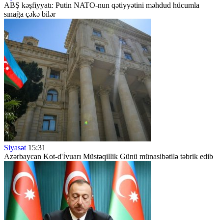
ABŞ kəşfiyyatı: Putin NATO-nun qətiyyətini məhdud hücumla
sınağa çəkə bilər
Siyasət
15:31
Azərbaycan Kot-d'İvuarı Müstəqillik Günü münasibətilə təbrik edib