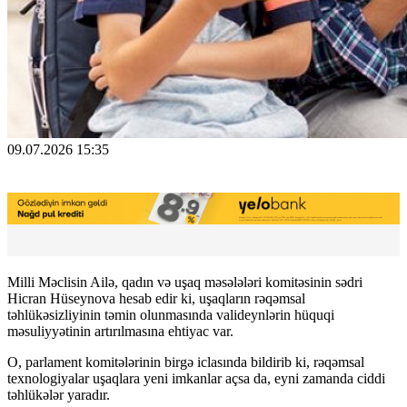
09.07.2026 15:35
Milli Məclisin Ailə, qadın və uşaq məsələləri komitəsinin sədri
Hicran Hüseynova hesab edir ki, uşaqların rəqəmsal
təhlükəsizliyinin təmin olunmasında valideynlərin hüquqi
məsuliyyətinin artırılmasına ehtiyac var.
O, parlament komitələrinin birgə iclasında bildirib ki, rəqəmsal
texnologiyalar uşaqlara yeni imkanlar açsa da, eyni zamanda ciddi
təhlükələr yaradır.