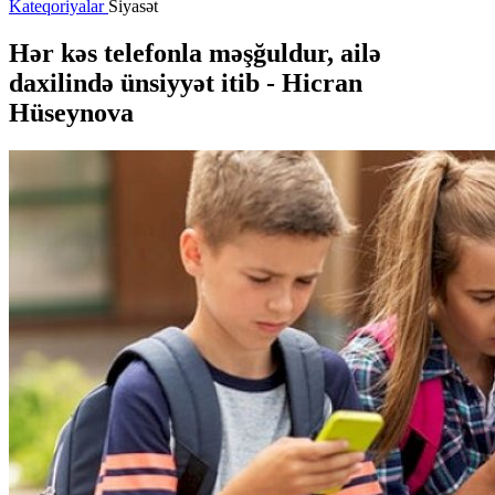
Kateqoriyalar
Siyasət
Hər kəs telefonla məşğuldur, ailə
daxilində ünsiyyət itib - Hicran
Hüseynova