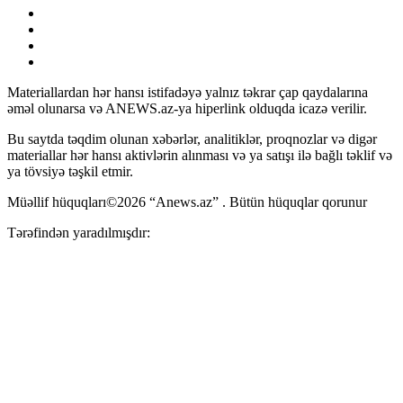
Materiallardan hər hansı istifadəyə yalnız təkrar çap qaydalarına
əməl olunarsa və ANEWS.az-ya hiperlink olduqda icazə verilir.
Bu saytda təqdim olunan xəbərlər, analitiklər, proqnozlar və digər
materiallar hər hansı aktivlərin alınması və ya satışı ilə bağlı təklif və
ya tövsiyə təşkil etmir.
Müəllif hüquqları©2026 “Anews.az” . Bütün hüquqlar qorunur
Tərəfindən yaradılmışdır: