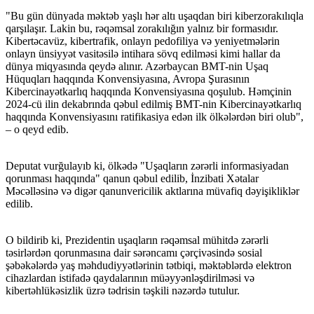
"Bu gün dünyada məktəb yaşlı hər altı uşaqdan biri kiberzorakılıqla
qarşılaşır. Lakin bu, rəqəmsal zorakılığın yalnız bir formasıdır.
Kibertəcavüz, kibertrafik, onlayn pedofiliya və yeniyetmələrin
onlayn ünsiyyət vasitəsilə intihara sövq edilməsi kimi hallar da
dünya miqyasında qeydə alınır. Azərbaycan BMT-nin Uşaq
Hüquqları haqqında Konvensiyasına, Avropa Şurasının
Kibercinayətkarlıq haqqında Konvensiyasına qoşulub. Həmçinin
2024-cü ilin dekabrında qəbul edilmiş BMT-nin Kibercinayətkarlıq
haqqında Konvensiyasını ratifikasiya edən ilk ölkələrdən biri olub",
– o qeyd edib.
Deputat vurğulayıb ki, ölkədə "Uşaqların zərərli informasiyadan
qorunması haqqında" qanun qəbul edilib, İnzibati Xətalar
Məcəlləsinə və digər qanunvericilik aktlarına müvafiq dəyişikliklər
edilib.
O bildirib ki, Prezidentin uşaqların rəqəmsal mühitdə zərərli
təsirlərdən qorunmasına dair sərəncamı çərçivəsində sosial
şəbəkələrdə yaş məhdudiyyətlərinin tətbiqi, məktəblərdə elektron
cihazlardan istifadə qaydalarının müəyyənləşdirilməsi və
kibertəhlükəsizlik üzrə tədrisin təşkili nəzərdə tutulur.