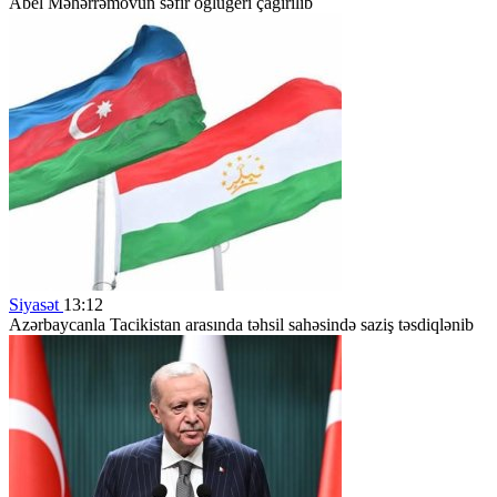
Abel Məhərrəmovun səfir oğlugeri çağırılıb
Siyasət
13:12
Azərbaycanla Tacikistan arasında təhsil sahəsində saziş təsdiqlənib