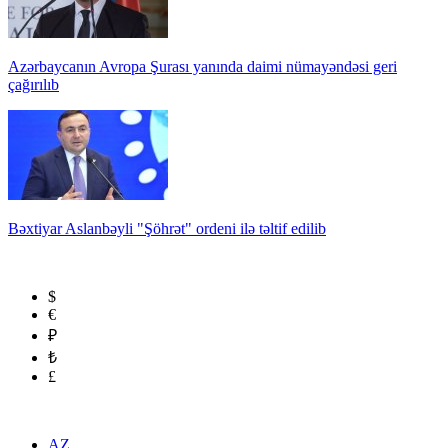
Azərbaycanın Avropa Şurası yanında daimi nümayəndəsi geri
çağırılıb
Bəxtiyar Aslanbəyli "Şöhrət" ordeni ilə təltif edilib
$
€
₽
₺
£
AZ