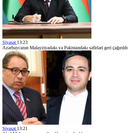
Siyasət
13:23
Azərbaycanın Malayziyadakı və Pakistandakı səfirləri geri çağırılıb
Siyasət
13:21