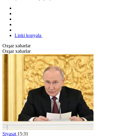
Linki kopyala
Oxşar xəbərlər
Oxşar xəbərlər
Siyasət
15:31