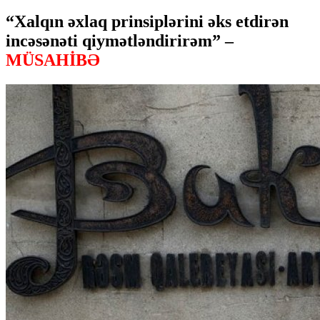
“Xalqın əxlaq prinsiplərini əks etdirən
incəsənəti qiymətləndirirəm” –
MÜSAHİBƏ