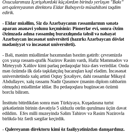
Oxucularımıza İçərişəhərdəki küçələrdən birində yerləşən "Bakı”
art-qalereyasının direktoru Eldar Babayevlə müsahibəni təqdim
edirik.
- Eldar müəllim, Siz də Azərbaycanın rəssamlarının sənətə
aparan ənənəvi yolunu keçmisiniz: Pionerlər evi, sonra Əzim
Əzimzadə adına rəssamlıq buraxılışında təhsil və nəhayət
Azərbaycan incəsənət universiteti (hazırkı Azərbaycan dövlət
mədəniyyət və incəsənət universiteti).
- Bəli, mənim müəllimlər baxımından bəxtim gətirib: çevrəmizdə
çox yaxşı rəssam-qrafik Nazirov Rasim vardı, Hafiz Məmmədov və
Mirteyyub Xəlilov kimi parlaq pedaqoqlar bizə dərs verirdilər. Onda
mən özümdə ilk dəfə təşkilatçılıq bacarıqları kəşf elədim. İncəsənət
universitetində xalq artisti Oqtay Şıxəliyev, dahi rəssamlar Mikayıl
Abdullayev, xalq rəssamı Nadir Qasımov (mənim diplom rəhbərim
olmuşdu) müəllimlər idilər. Bu pedaqoqlara bugünəcən özümü
borclu bilirəm.
İnstitutu bitirdikdən sonra mən Türkiyəyə, Kuşadasına turist
şirkətlərinin birinin dəvətiylə 5 ulduzlu otelin qurulması üçün dəvət
edildim. Efes milli muzeyində Səlim Tahirov və Rasim Nəzirovla
birlikdə biz fərdi sərgilər keçirdik.
- Qalereyanın direktoru kimi öz fəaliyyətinizdən danışardınız.