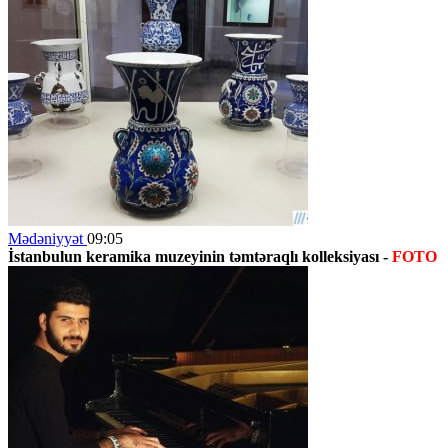
Mədəniyyət
09:05
İstanbulun keramika muzeyinin təmtəraqlı kolleksiyası -
FOTO