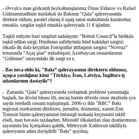
- Əvvəlcə mən görkəmli heykəltaraşlarımız Ömər Eldarov və Rafael
Gülməmmədlinin məsləhəti ilə Bakının "Qala” qalereyasında
direktor oldum, paralel olaraq 6 uşaq sənət məktəbində kuratorluq
etməklə, sərgilər təşkil etməklə qalereyada 11 il işlədim.
Təşkil etdiyim bəzi sərgiləri sadalayım: "British Council”la birlikdə
təşkil edilən sərgi; Hindistan səfirliyində hind kuklaları sərgisi;
ölkədə ilk dəfə keçirilən Fotoqraflar ittifaqının sərgisi; "Novruz”
temasında "Açıq şüar” müsabiqəsi; Azərbaycan rəssamlarının
"Gülüstan” sarayındakı ilk sərgi və s.
- Bəs necə oldu ki, "Bakı” qalerayasının direktoru oldunuz,
açıqca yazdığınız kimi "Türkiyə, İran, Latviya, İngiltərə iş
adamlarının dəstəyilə”?
- Zamanla "Qala” qalereyasında yerləşmək problemi yaranmağa
başladı, bu dövlət binası idi, ancaq həmin dövrdə onun ətrafında çox
sayda istedadlı rəssam toplaşmışdı. 2006-cı ildə "BBC” Bakı
regional mərkəzinin direktoru, jurnalist, dostumuz, xanım Enn
Tomson bizim qalereyamızın müstəqil məkana keçməsini təklif
elədi, mən həvəslə razılaşdım. Müxtəlif ölkələrdən olan dostlarımızın
sayəsində biz İçərişəhərə gəldik, Mirteyyub Xəlilovun təklifiylə
qalereyanın adını dəyişdirib "Bakı” qoyduq.