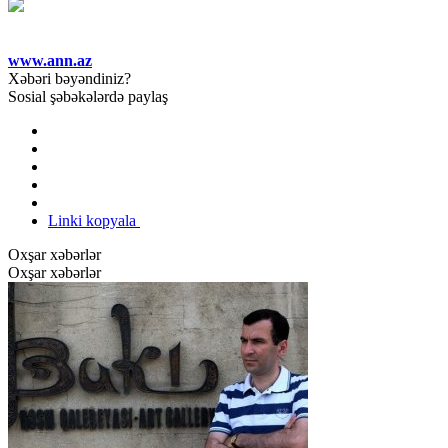
www.ann.az
Xəbəri bəyəndiniz?
Sosial şəbəkələrdə paylaş
Linki kopyala
Oxşar xəbərlər
Oxşar xəbərlər