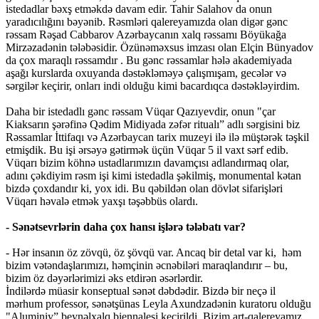
istedadlar bəxş etməkdə davam edir. Tahir Salahov da onun
yaradıcılığını bəyənib. Rəsmləri qalereyamızda olan digər gənc
rəssam Rəşad Cabbarov Azərbaycanın xalq rəssamı Böyükağa
Mirzəzadənin tələbəsidir. Özünəməxsus imzası olan Elçin Bünyadov
da çox maraqlı rəssamdır . Bu gənc rəssamlar hələ akademiyada
aşağı kurslarda oxuyanda dəstəkləməyə çalışmışam, gecələr və
sərgilər keçirir, onları indi olduğu kimi bacardıqca dəstəkləyirdim.
Daha bir istedadlı gənc rəssam Vüqar Qazıyevdir, onun "çar
Kiaksarın şərəfinə Qədim Midiyada zəfər ritualı” adlı sərgisini biz
Rəssamlar İttifaqı və Azərbaycan tarix muzeyi ilə ilə müştərək təşkil
etmişdik. Bu işi ərsəyə gətirmək üçün Vüqar 5 il vaxt sərf edib.
Vüqarı bizim köhnə ustadlarımızın davamçısı adlandırmaq olar,
adını çəkdiyim rəsm işi kimi istedadla şəkilmiş, monumental kətan
bizdə çoxdandır ki, yox idi. Bu qəbildən olan dövlət sifarişləri
Vüqarı həvalə etmək yaxşı təşəbbüs olardı.
- Sənətsevrlərin daha çox hansı işlərə tələbatı var?
- Hər insanın öz zövqü, öz şövqü var. Ancaq bir detal var ki, həm
bizim vətəndaşlarımızı, həmçinin əcnəbiləri maraqlandırır – bu,
bizim öz dəyərlərimizi əks etdirən əsərlərdir.
İndilərdə müasir konseptual sənət dəbdədir. Bizdə bir neçə il
mərhum professor, sənətşünas Leyla Axundzadənin kuratoru olduğu
"Aluminiy” beynəlxalq biennalesi keçirildi. Bizim art-qalereyamız