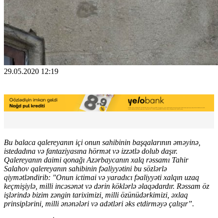
29.05.2020 12:19
Bu balaca qalereyanın içi onun sahibinin başqalarının əməyinə,
istedadına və fantaziyasına hörmət və izzətlə dolub daşır.
Qalereyanın daimi qonağı Azərbaycanın xalq rəssamı Tahir
Salahov qalereyanın sahibinin fəaliyyətini bu sözlərlə
qiymətləndirib: "Onun ictimai və yaradıcı fəaliyyəti xalqın uzaq
keçmişiylə, milli incəsənət və dərin köklərlə əlaqədardır. Rəssam öz
işlərində bizim zəngin tariximizi, milli özünüdərkimizi, əxlaq
prinsiplərini, milli ənənələri və adətləri əks etdirməyə çalışır”.