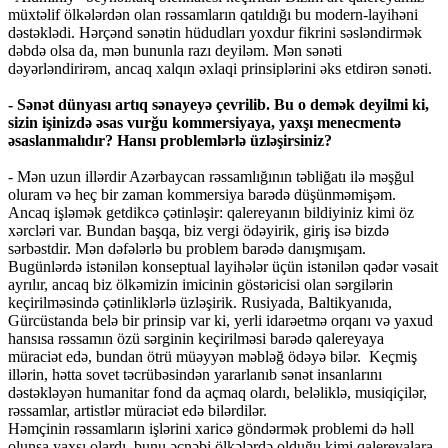
müxtəlif ölkələrdən olan rəssamların qatıldığı bu modern-layihəni
dəstəklədi. Hərçənd sənətin hüdudları yoxdur fikrini səsləndirmək
dəbdə olsa da, mən bununla razı deyiləm. Mən sənəti
dəyərləndirirəm, ancaq xalqın əxlaqi prinsiplərini əks etdirən sənəti.
- Sənət dünyası artıq sənayeyə çevrilib. Bu o demək deyilmi ki,
sizin işinizdə əsas vurğu kommersiyaya, yaxşı menecmentə
əsaslanmalıdır? Hansı problemlərlə üzləşirsiniz?
- Mən uzun illərdir Azərbaycan rəssamlığının təbliğatı ilə məşğul
oluram və heç bir zaman kommersiya barədə düşünməmişəm.
Ancaq işləmək getdikcə çətinləşir: qalereyanın bildiyiniz kimi öz
xərcləri var. Bundan başqa, biz vergi ödəyirik, giriş isə bizdə
sərbəstdir. Mən dəfələrlə bu problem barədə danışmışam.
Bugünlərdə istənilən konseptual layihələr üçün istənilən qədər vəsait
ayrılır, ancaq biz ölkəmizin imicinin göstəricisi olan sərgilərin
keçirilməsində çətinliklərlə üzləşirik. Rusiyada, Baltikyanıda,
Gürcüstanda belə bir prinsip var ki, yerli idarəetmə orqanı və yaxud
hansısa rəssamın özü sərginin keçirilməsi barədə qalereyaya
müraciət edə, bundan ötrü müəyyən məbləğ ödəyə bilər. Keçmiş
illərin, hətta sovet təcrübəsindən yararlanıb sənət insanlarını
dəstəkləyən humanitar fond da açmaq olardı, beləliklə, musiqiçilər,
rəssamlar, artistlər müraciət edə bilərdilər.
Həmçinin rəssamların işlərini xaricə göndərmək problemi də həll
olunsa yaxşı olardı, bunu əcnəbi ölkələrdə olduğu kimi qalereyalara