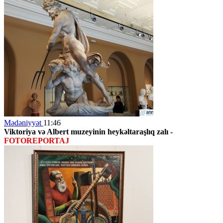
Mədəniyyət
11:46
Viktoriya və Albert muzeyinin heykəltaraşlıq zalı -
FOTOREPORTAJ