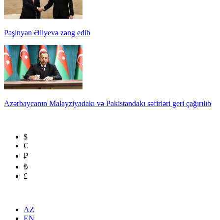
Paşinyan Əliyevə zəng edib
Azərbaycanın Malayziyadakı və Pakistandakı səfirləri geri çağırılıb
$
€
₽
₺
£
AZ
EN