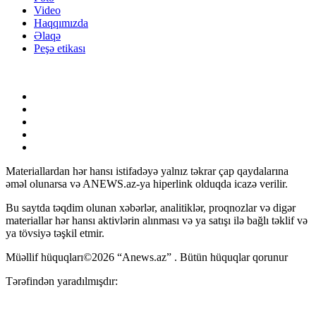
Video
Haqqımızda
Əlaqə
Peşə etikası
Materiallardan hər hansı istifadəyə yalnız təkrar çap qaydalarına
əməl olunarsa və ANEWS.az-ya hiperlink olduqda icazə verilir.
Bu saytda təqdim olunan xəbərlər, analitiklər, proqnozlar və digər
materiallar hər hansı aktivlərin alınması və ya satışı ilə bağlı təklif və
ya tövsiyə təşkil etmir.
Müəllif hüquqları©2026 “Anews.az” . Bütün hüquqlar qorunur
Tərəfindən yaradılmışdır: