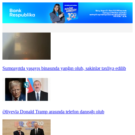
Sumqayıtda yaşayış binasında yanğın olub, sakinlər təxliyə edilib
Əliyevlə Donald Tramp arasında telefon danışığı olub