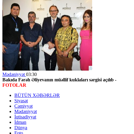
Mədəniyyət
03:30
Bakıda Fərəh Əliyevanın müəllif kuklaları sərgisi açılıb -
FOTOLAR
BÜTÜN XƏBƏRLƏR
Siyasət
Cəmiyyət
Mədəniyyət
İqtisadiyyat
İdman
Dünya
Foto