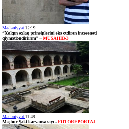
Mədəniyyət
12:19
“Xalqın əxlaq prinsiplərini əks etdirən incəsənəti
qiymətləndirirəm” –
MÜSAHİBƏ
Mədəniyyət
11:49
Məşhur Şəki karvansarayı -
FOTOREPORTAJ