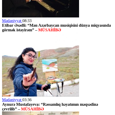
Mədəniyyət
08:33
Etibar Əsədli: “Mən Azərbaycan musiqisini dünya miqyasında
görmək istəyirəm” –
MÜSAHİBƏ
Mədəniyyət
03:36
Aynurə Mustafayeva: “Rəssamlıq həyatımın məqsədinə
çevrilib” –
MÜSAHİBƏ