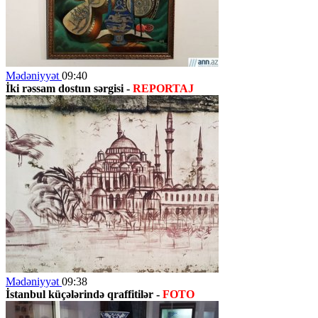
Mədəniyyət
09:40
İki rəssam dostun sərgisi -
REPORTAJ
Mədəniyyət
09:38
İstanbul küçələrində qraffitilər -
FOTO