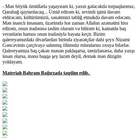
- Mən böyük ümidlərlə yaşayıram ki, yaxın gələcəkdə torpaqlarımız,
Qarabağ qaytarılacaq... Ümid edirəm ki, sevimli işimi davam
etdirəcəm, kültürümüzü, sənətimizi təbliğ etməkdə davam edəcəm.
Mən inanclı insanam, üzərimdə hər zaman Allahın əzəmətini hiss
edirəm, onun iradəsinə təslim oluram və bilirəm ki, kainatda baş
verənlərin hamısı onun iradəsiylə həyata keçir. Bizim
qalereyamızdakı divarlardan birində ziyarətçilər dahi şeyx Nizami
Gəncəvinin çərçivəyə salınmış ölümsüz misralarını oxuya bilərlər.
Qalereyamıza baş çəkən mənən paklaşarsa, təmizlənərsə, daha yaxşı
insan olarsa, mənə başqa şey lazım deyil, demək mən düzgün
yoldayam.
Materialı Bəhram Bağırzadə təqdim edib.