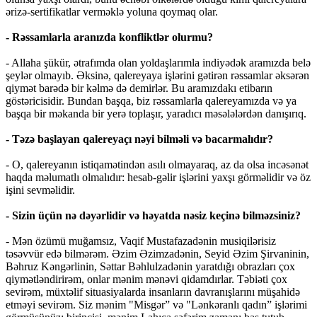
ərizə-sertifikatlar verməklə yoluna qoymaq olar.
- Rəssamlarla aranızda konfliktlər olurmu?
- Allaha şükür, ətrafımda olan yoldaşlarımla indiyədək aramızda belə
şeylər olmayıb. Əksinə, qalereyaya işlərini gətirən rəssamlar əksərən
qiymət barədə bir kəlmə də demirlər. Bu aramızdakı etibarın
göstəricisidir. Bundan başqa, biz rəssamlarla qalereyamızda və ya
başqa bir məkanda bir yerə toplaşır, yaradıcı məsələlərdən danışırıq.
- Təzə başlayan qalereyaçı nəyi bilməli və bacarmalıdır?
- O, qalereyanın istiqamətindən asılı olmayaraq, az da olsa incəsənət
haqda məlumatlı olmalıdır: hesab-gəlir işlərini yaxşı görməlidir və öz
işini sevməlidir.
- Sizin üçün nə dəyərlidir və həyatda nəsiz keçinə bilməzsiniz?
- Mən özümü muğamsız, Vaqif Mustafazadənin musiqilərisiz
təsəvvür edə bilmərəm. Əzim Əzimzadənin, Seyid Əzim Şirvaninin,
Bəhruz Kəngərlinin, Səttar Bəhlulzadənin yaratdığı obrazları çox
qiymətləndirirəm, onlar mənim mənəvi qidamdırlar. Təbiəti çox
sevirəm, müxtəlif situasiyalarda insanların davranışlarını müşahidə
etməyi sevirəm. Siz mənim "Misgər” və "Lənkəranlı qadın” işlərimi