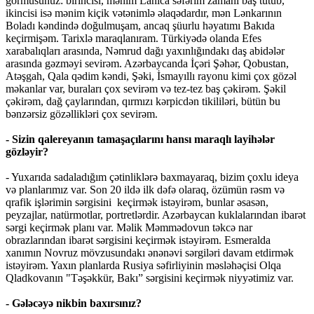
görmüsünüz: birincisi, mənim Lahıca səfərim zamanı baş tutub,
ikincisi isə mənim kiçik vətənimlə əlaqədardır, mən Lənkarının
Boladı kəndində doğulmuşam, ancaq şüurlu həyatımı Bakıda
keçirmişəm. Tarixlə maraqlanıram. Türkiyədə olanda Efes
xarabalıqları arasında, Nəmrud dağı yaxınlığındakı daş abidələr
arasında gəzməyi sevirəm. Azərbaycanda İçəri Şəhər, Qobustan,
Atəşgah, Qala qədim kəndi, Şəki, İsmayıllı rayonu kimi çox gözəl
məkanlar var, buraları çox sevirəm və tez-tez baş çəkirəm. Şəkil
çəkirəm, dağ çaylarından, qırmızı kərpicdən tikililəri, bütün bu
bənzərsiz gözəllikləri çox sevirəm.
- Sizin qalereyanın tamaşaçılarını hansı maraqlı layihələr
gözləyir?
- Yuxarıda sadaladığım çətinliklərə baxmayaraq, bizim çoxlu ideya
və planlarımız var. Son 20 ildə ilk dəfə olaraq, özümün rəsm və
qrafik işlərimin sərgisini keçirmək istəyirəm, bunlar əsasən,
peyzajlar, natürmotlar, portretlərdir. Azərbaycan kuklalarından ibarət
sərgi keçirmək planı var. Məlik Məmmədovun təkcə nar
obrazlarından ibarət sərgisini keçirmək istəyirəm. Esmeralda
xanımın Novruz mövzusundakı ənənəvi sərgiləri davam etdirmək
istəyirəm. Yaxın planlarda Rusiya səfirliyinin məsləhəçisi Olqa
Qladkovanın "Təşəkkür, Bakı” sərgisini keçirmək niyyətimiz var.
- Gələcəyə nikbin baxırsınız?