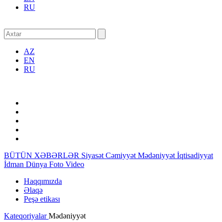
RU
AZ
EN
RU
BÜTÜN XƏBƏRLƏR
Siyasət
Cəmiyyət
Mədəniyyət
İqtisadiyyat
İdman
Dünya
Foto
Video
Haqqımızda
Əlaqə
Peşə etikası
Kateqoriyalar
Mədəniyyət