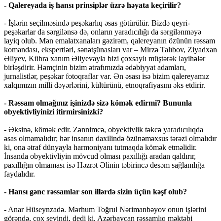
- Qalereyada iş hansı prinsiplər üzrə həyata keçirilir?
- İşlərin seçilməsində peşəkarlıq əsas götürülür. Bizdə qeyri-
peşəkarlar da sərgilənsə də, onların yaradıcılığı da sərgilənməyə
layiq olub. Mən emalatxanaları gəzirəm, qalereyanın özünün rəssam
komandası, ekspertləri, sənətşünasları var – Mirzə Talıbov, Ziyadxan
Əliyev, Kübra xanım Əliyevayla bizi çoxsaylı müştərək layihələr
birləşdirir. Həmçinin bizim ətrafımızda ədəbiyyat adamları,
jurnalistlər, peşəkar fotoqraflar var. Ən əsası isə bizim qalereyamız
xalqımızın milli dəyərlərini, kültürünü, etnoqrafiyasını əks etdirir.
- Rəssam olmağınız işinizdə sizə kömək edirmi? Bununla
obyektivliyinizi itirmirsinizki?
- Əksinə, kömək edir. Zənnimcə, obyektivlik təkcə yaradıcılıqda
əsas olmamalıdır; hər insanın daxilində özünəməxsus tərəzi olmalıdır
ki, ona ətraf dünyayla harmoniyanı tutmaqda kömək etməlidir.
İnsanda obyektivliyin mövcud olması paxıllığı aradan qaldırır,
paxıllığın olmaması isə Həzrət Əlinin təbirincə desəm sağlamlığa
faydalıdır.
- Hansı gənc rəssamlar son illərdə sizin üçün kəşf olub?
- Anar Hüseynzadə. Mərhum Toğrul Nərimanbəyov onun işlərini
görəndə, çox sevindi, dedi ki, Azərbaycan rəssamlıq məktəbi