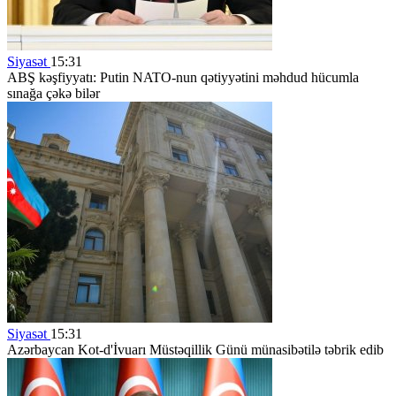
Siyasət
15:31
ABŞ kəşfiyyatı: Putin NATO-nun qətiyyətini məhdud hücumla
sınağa çəkə bilər
Siyasət
15:31
Azərbaycan Kot-d'İvuarı Müstəqillik Günü münasibətilə təbrik edib