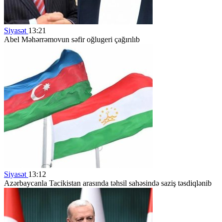
Siyasət
13:21
Abel Məhərrəmovun səfir oğlugeri çağırılıb
Siyasət
13:12
Azərbaycanla Tacikistan arasında təhsil sahəsində saziş təsdiqlənib