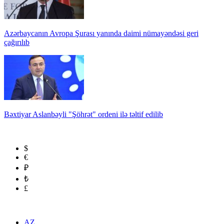
Azərbaycanın Avropa Şurası yanında daimi nümayəndəsi geri
çağırılıb
Bəxtiyar Aslanbəyli "Şöhrət" ordeni ilə təltif edilib
$
€
₽
₺
£
AZ