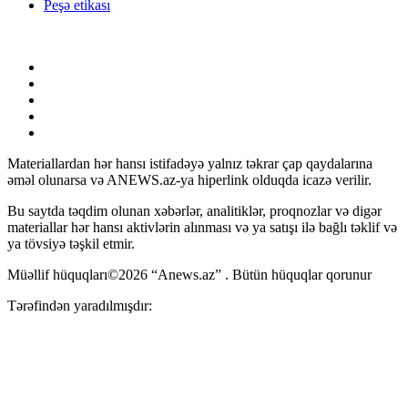
Peşə etikası
Materiallardan hər hansı istifadəyə yalnız təkrar çap qaydalarına
əməl olunarsa və ANEWS.az-ya hiperlink olduqda icazə verilir.
Bu saytda təqdim olunan xəbərlər, analitiklər, proqnozlar və digər
materiallar hər hansı aktivlərin alınması və ya satışı ilə bağlı təklif və
ya tövsiyə təşkil etmir.
Müəllif hüquqları©2026 “Anews.az” . Bütün hüquqlar qorunur
Tərəfindən yaradılmışdır: