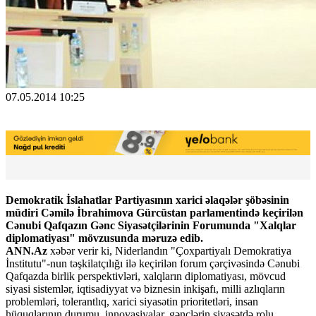
07.05.2014 10:25
Demokratik İslahatlar Partiyasının xarici əlaqələr şöbəsinin
müdiri Cəmilə İbrahimova Gürcüstan parlamentində keçirilən
Cənubi Qafqazın Gənc Siyasətçilərinin Forumunda "Xalqlar
diplomatiyası" mövzusunda məruzə edib.
ANN.Az
xəbər verir ki, Niderlandın "Çoxpartiyalı Demokratiya
İnstitutu"-nun təşkilatçılığı ilə keçirilən forum çərçivəsində Cənubi
Qafqazda birlik perspektivləri, xalqların diplomatiyası, mövcud
siyasi sistemlər, iqtisadiyyat və biznesin inkişafı, milli azlıqların
problemləri, tolerantlıq, xarici siyasətin prioritetləri, insan
hüquqlarının durumu, innovasiyalar, gənclərin siyasətdə rolu