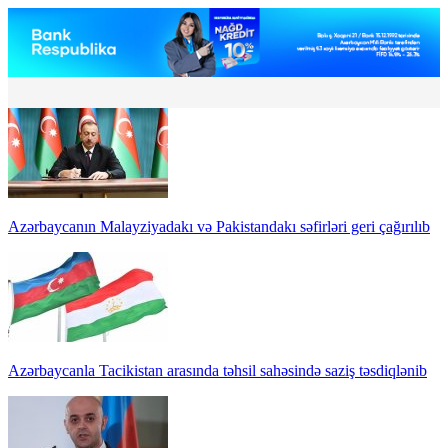
Azərbaycanın Malayziyadakı və Pakistandakı səfirləri geri çağırılıb
Azərbaycanla Tacikistan arasında təhsil sahəsində saziş təsdiqlənib