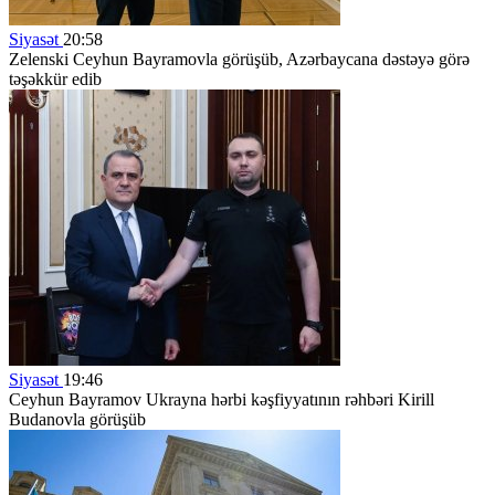
Siyasət
20:58
Zelenski Ceyhun Bayramovla görüşüb, Azərbaycana dəstəyə görə
təşəkkür edib
Siyasət
19:46
Ceyhun Bayramov Ukrayna hərbi kəşfiyyatının rəhbəri Kirill
Budanovla görüşüb