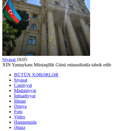
Siyasət
18:05
XİN Yamaykanı Müstəqillik Günü münasibətilə təbrik edib
BÜTÜN XƏBƏRLƏR
Siyasət
Cəmiyyət
Mədəniyyət
İqtisadiyyat
İdman
Dünya
Foto
Video
Haqqımızda
Əlaqə