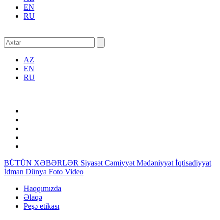
EN
RU
AZ
EN
RU
BÜTÜN XƏBƏRLƏR
Siyasət
Cəmiyyət
Mədəniyyət
İqtisadiyyat
İdman
Dünya
Foto
Video
Haqqımızda
Əlaqə
Peşə etikası