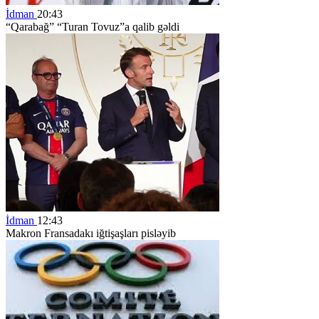
İdman
20:43
“Qarabağ” “Turan Tovuz”a qalib gəldi
İdman
12:43
Makron Fransadakı iğtişaşları pisləyib