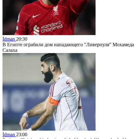
İdman
20:30
В Египте ограбили дом нападающего "Ливерпуля" Мохамеда
Салаха
İdman
23:00