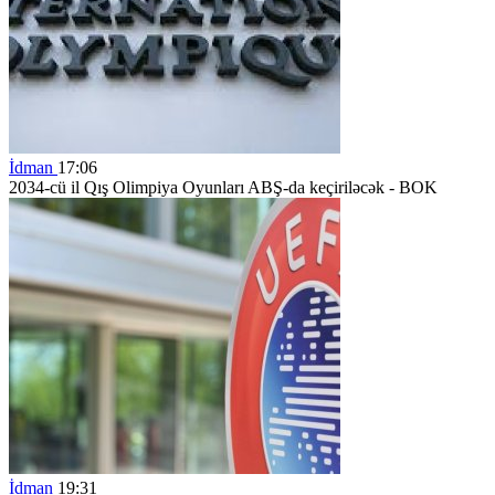
İdman
17:06
2034-cü il Qış Olimpiya Oyunları ABŞ-da keçiriləcək - BOK
İdman
19:31