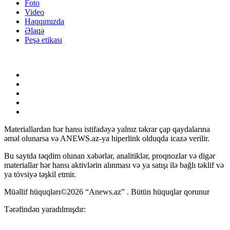
Foto
Video
Haqqımızda
Əlaqə
Peşə etikası
Materiallardan hər hansı istifadəyə yalnız təkrar çap qaydalarına
əməl olunarsa və ANEWS.az-ya hiperlink olduqda icazə verilir.
Bu saytda təqdim olunan xəbərlər, analitiklər, proqnozlar və digər
materiallar hər hansı aktivlərin alınması və ya satışı ilə bağlı təklif və
ya tövsiyə təşkil etmir.
Müəllif hüquqları©2026 “Anews.az” . Bütün hüquqlar qorunur
Tərəfindən yaradılmışdır: