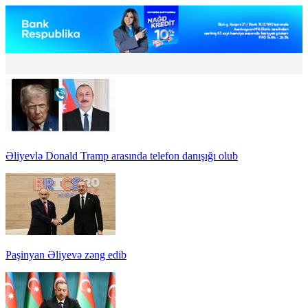
Əliyevlə Donald Tramp arasında telefon danışığı olub
Paşinyan Əliyevə zəng edib