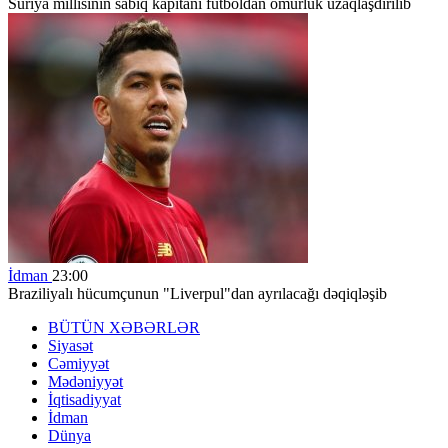
Suriya millisinin sabiq kapitanı futboldan ömürlük uzaqlaşdırılıb
İdman
23:00
Braziliyalı hücumçunun "Liverpul"dan ayrılacağı dəqiqləşib
BÜTÜN XƏBƏRLƏR
Siyasət
Cəmiyyət
Mədəniyyət
İqtisadiyyat
İdman
Dünya