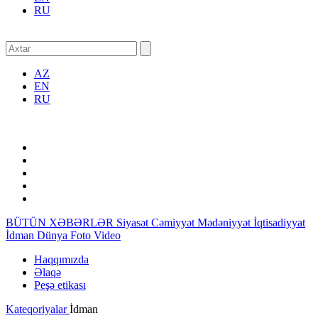
RU
AZ
EN
RU
BÜTÜN XƏBƏRLƏR
Siyasət
Cəmiyyət
Mədəniyyət
İqtisadiyyat
İdman
Dünya
Foto
Video
Haqqımızda
Əlaqə
Peşə etikası
Kateqoriyalar
İdman