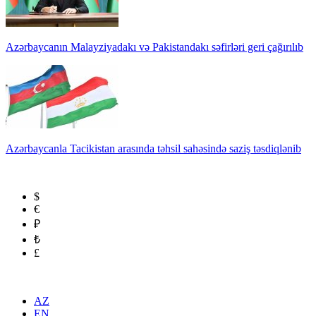
Azərbaycanın Malayziyadakı və Pakistandakı səfirləri geri çağırılıb
Azərbaycanla Tacikistan arasında təhsil sahəsində saziş təsdiqlənib
$
€
₽
₺
£
AZ
EN