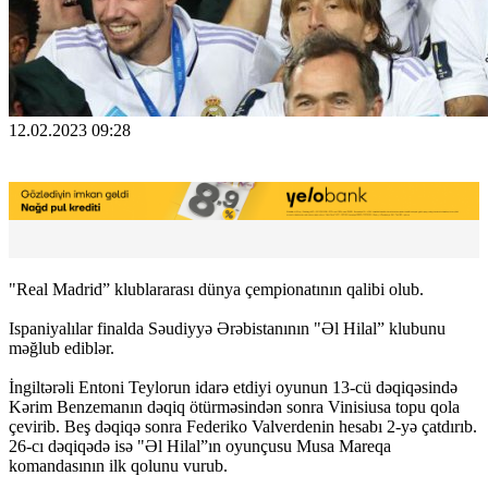
12.02.2023 09:28
"Real Madrid” klublararası dünya çempionatının qalibi olub.
Ispaniyalılar finalda Səudiyyə Ərəbistanının "Əl Hilal” klubunu
məğlub ediblər.
İngiltərəli Entoni Teylorun idarə etdiyi oyunun 13-cü dəqiqəsində
Kərim Benzemanın dəqiq ötürməsindən sonra Vinisiusa topu qola
çevirib. Beş dəqiqə sonra Federiko Valverdenin hesabı 2-yə çatdırıb.
26-cı dəqiqədə isə "Əl Hilal”ın oyunçusu Musa Mareqa
komandasının ilk qolunu vurub.