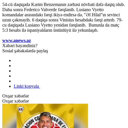
54-cü dəqiqədə Kərim Benzemanın zərbəsi növbəti dəfə dəqiq olub.
Daha sonra Federico Valverde fərqlənib. Lusiano Vyetto
komandalar arasındakı fərqi ikiyə endirsə də, "Əl Hilal”ın sevinci
uzun çəkməyib. 6 dəqiqə sonra Vinisius hesabdakı fərqi artırıb. 79-
cu dəqiqədə Lusiano Vyetto yenidən fərqlənib. Bununla da matç
5:3 hesabı ilə ispaniyalıların üstünlüyü ilə yekunlaşıb.
www.anews.az
Xəbəri bəyəndiniz?
Sosial şəbəkələrdə paylaş
Linki kopyala
Oxşar xəbərlər
Oxşar xəbərlər