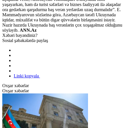
yaşayarkən, həm də turist səfərləri və biznes fəaliyyəti ilə əlaqədar
ora gedərkən qarşıdurma baş verən yerlərdən uzaq durmalıdır”. E.
Məmmədyarovun sözlərinə görə, Azərbaycan tərəfi Ukraynada
iqtidar, müxalifət və bütün digər qüvvələrin birləşməsini istəyir.
Nazir hazırda Ukraynada baş verənlərin çox xoşagəlməz olduğunu
söyləyib.
ANN.Az
Xəbəri bəyəndiniz?
Sosial şəbəkələrdə paylaş
Linki kopyala
Oxşar xəbərlər
Oxşar xəbərlər