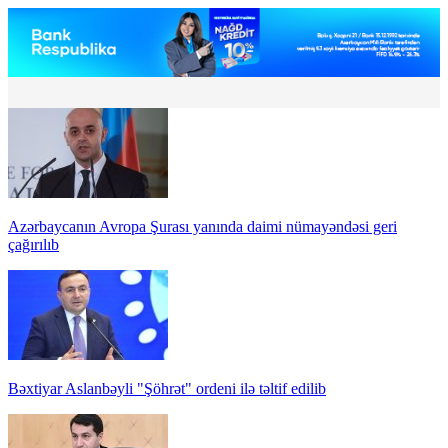
Azərbaycanın Avropa Şurası yanında daimi nümayəndəsi geri
çağırılıb
Bəxtiyar Aslanbəyli "Şöhrət" ordeni ilə təltif edilib