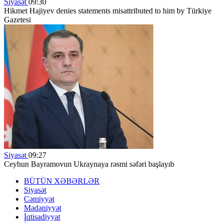
Siyasət
09:30
Hikmet Hajiyev denies statements misattributed to him by Türkiye
Gazetesi
Siyasət
09:27
Ceyhun Bayramovun Ukraynaya rəsmi səfəri başlayıb
BÜTÜN XƏBƏRLƏR
Siyasət
Cəmiyyət
Mədəniyyət
İqtisadiyyat