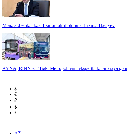
Mənə aid edilən bəzi fikirlər təhrif olunub- Hikmət Hacıyev
AYNA, RİNN və "Bakı Metropoliteni" ekspertlərlə bir araya gəlir
$
€
₽
₺
£
AZ