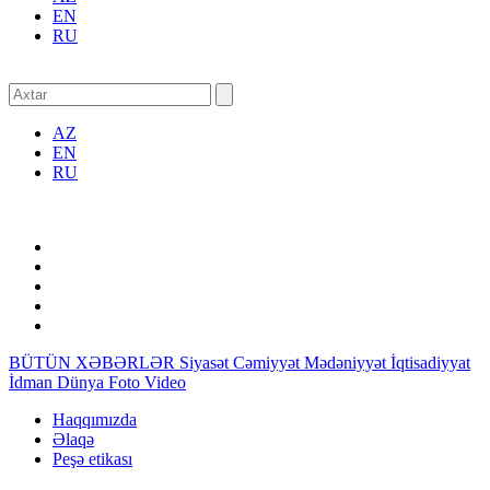
EN
RU
AZ
EN
RU
BÜTÜN XƏBƏRLƏR
Siyasət
Cəmiyyət
Mədəniyyət
İqtisadiyyat
İdman
Dünya
Foto
Video
Haqqımızda
Əlaqə
Peşə etikası