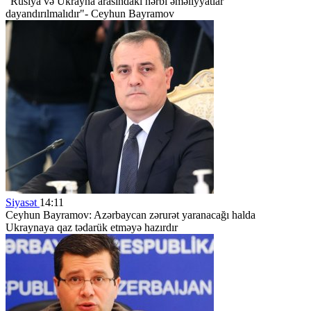
"Rusiya və Ukrayna arasındakı hərbi əməliyyatlar
dayandırılmalıdır"- Ceyhun Bayramov
Siyasət
14:11
Ceyhun Bayramov: Azərbaycan zərurət yaranacağı halda
Ukraynaya qaz tədarük etməyə hazırdır