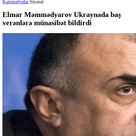
Kateqoriyalar
Siyasət
Elmar Məmmədyarov Ukraynada baş
verənlərə münasibət bildirdi