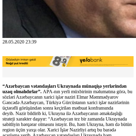
28.05.2020 23:39
“Azərbaycan vətəndaşları Ukraynada münaqişə yerlərindən
uzaq olmalıdırlar”.
APA-nın yerli müxbirinin məlumatına görə, bu
sözləri Azərbaycanın xarici işlər naziri Elmar Məmmədyarov
Gəncədə Azərbaycan, Türkiyə Gürcüstanın xarici işlər nazirlərinin
üçtərəfli görüşündən sonra keçirilən mətbuat konfransında
deyib. Nazir bildirib ki, Ukrayna ilə Azərbaycanın əməkdaşlığı
strateji xarakter daşıyır: “Azərbaycan tez bir zamanda Ukraynada
sabitliyin bərqərar olmasını istəyir. Bu, həm Ukrayna, həm də bütün
region üçün yaxşı olar. Xarici İşlər Nazirliyi artıq bu barədə
açıqlama verib, Azərbaycan vətəndaşları Ukraynada həm