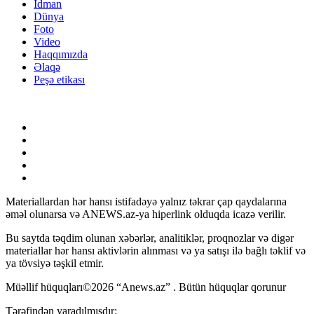
İdman
Dünya
Foto
Video
Haqqımızda
Əlaqə
Peşə etikası
Materiallardan hər hansı istifadəyə yalnız təkrar çap qaydalarına
əməl olunarsa və ANEWS.az-ya hiperlink olduqda icazə verilir.
Bu saytda təqdim olunan xəbərlər, analitiklər, proqnozlar və digər
materiallar hər hansı aktivlərin alınması və ya satışı ilə bağlı təklif və
ya tövsiyə təşkil etmir.
Müəllif hüquqları©2026 “Anews.az” . Bütün hüquqlar qorunur
Tərəfindən yaradılmışdır: