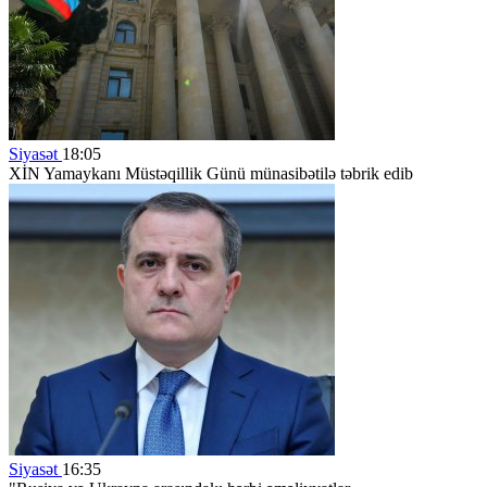
Siyasət
18:05
XİN Yamaykanı Müstəqillik Günü münasibətilə təbrik edib
Siyasət
16:35