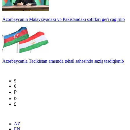
Azərbaycanın Malayziyadakı və Pakistandakı səfirləri geri çağırılıb
Azərbaycanla Tacikistan arasında təhsil sahəsində saziş təsdiqlənib
$
€
₽
₺
£
AZ
EN