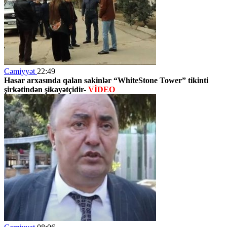
Cəmiyyət
22:49
Hasar arxasında qalan sakinlər
“WhiteStone Tower”
tikinti
şirkətindən şikayətçidir-
VİDEO