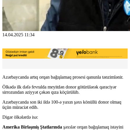
14.04.2025 11:34
Azərbaycanda artıq orqan bağışlamaq prosesi qanunla tənzimlənir.
Ölkədə ilk dəfə fevralda meyitdən donor götürülərək qaraciyər
sirrozundan əziyyət çəkən qıza köçürülüb.
Azərbaycanda son iki ildə 100-ə yaxın şəxs könüllü donor olmaq
üçün müraciət edib.
Digər ölkələrdə isə:
Amerika Birləşmiş Ştatlarında
şəxslər orqan bağışlamaq istəyini