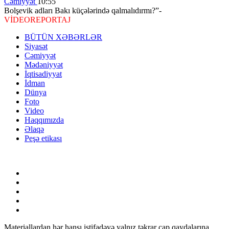
Cəmiyyət
10:55
Bolşevik adları Bakı küçələrində qalmalıdırmı?”-
VİDEOREPORTAJ
BÜTÜN XƏBƏRLƏR
Siyasət
Cəmiyyət
Mədəniyyət
İqtisadiyyat
İdman
Dünya
Foto
Video
Haqqımızda
Əlaqə
Peşə etikası
Materiallardan hər hansı istifadəyə yalnız təkrar çap qaydalarına