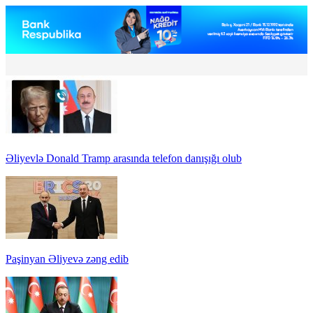
Əliyevlə Donald Tramp arasında telefon danışığı olub
Paşinyan Əliyevə zəng edib