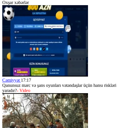
Oxşar xəbərlər
Cəmiyyət
17:17
Qanunsuz mərc və şans oyunları vətəndaşlar üçün hansı riskləri
yaradır?
- Video