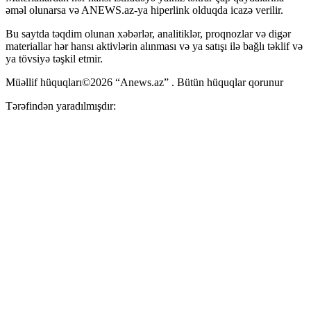
əməl olunarsa və ANEWS.az-ya hiperlink olduqda icazə verilir.
Bu saytda təqdim olunan xəbərlər, analitiklər, proqnozlar və digər
materiallar hər hansı aktivlərin alınması və ya satışı ilə bağlı təklif və
ya tövsiyə təşkil etmir.
Müəllif hüquqları©2026 “Anews.az” . Bütün hüquqlar qorunur
Tərəfindən yaradılmışdır: