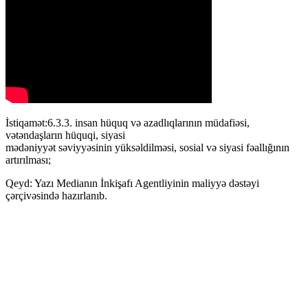
İstiqamət:6.3.3. insan hüquq və azadlıqlarının müdafiəsi,
vətəndaşların hüquqi, siyasi
mədəniyyət səviyyəsinin yüksəldilməsi, sosial və siyasi fəallığının
artırılması;
Qeyd: Yazı Medianın İnkişafı Agentliyinin maliyyə dəstəyi
çərçivəsində hazırlanıb.