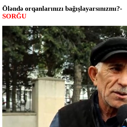
Öləndə orqanlarınızı bağışlayarsınızmı?-
SORĞU