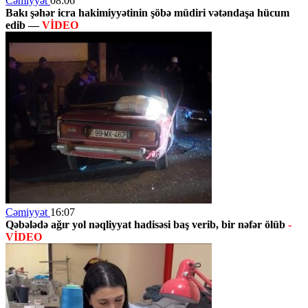
Cəmiyyət
08:06
Bakı şəhər icra hakimiyyətinin şöbə müdiri vətəndaşa hücum
edib —
VİDEO
Cəmiyyət
16:07
Qəbələdə ağır yol nəqliyyat hadisəsi baş verib, bir nəfər ölüb
-
VİDEO