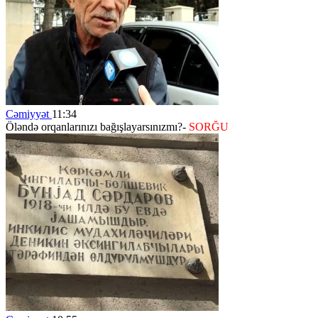
Cəmiyyət
11:34
Öləndə orqanlarınızı bağışlayarsınızmı?-
SORĞU