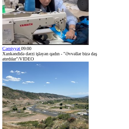
Cəmiyyət
09:00
Xankəndidə dərzi işləyən qadın - "Əvvəllər bizə daş
atırdılar"/VIDEO