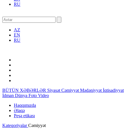
RU
AZ
EN
RU
BÜTÜN XƏBƏRLƏR
Siyasət
Cəmiyyət
Mədəniyyət
İqtisadiyyat
İdman
Dünya
Foto
Video
Haqqımızda
Əlaqə
Peşə etikası
Kateqoriyalar
Cəmiyyət