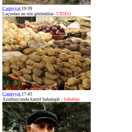
Cəmiyyət
19:39
Laçından ən son görüntülər-
VİDEO
Cəmiyyət
17:45
Azərbaycanda kartof bahalaşıb -
Səbəblər