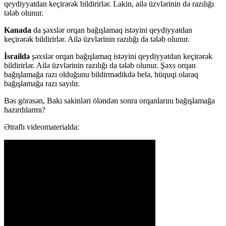
qeydiyyatdan keçirərək bildirirlər. Lakin, ailə üzvlərinin də razılığı
tələb olunur.
Kanada
da şəxslər orqan bağışlamaq istəyini qeydiyyatdan
keçirərək bildirirlər. Ailə üzvlərinin razılığı da tələb olunur.​
İsraildə
şəxslər orqan bağışlamaq istəyini qeydiyyatdan keçirərək
bildirirlər. Ailə üzvlərinin razılığı da tələb olunur.​ Şəxs orqan
bağışlamağa razı olduğunu bildirmədikdə belə, hüquqi olaraq
bağışlamağa razı sayılır.
Bəs görəsən, Bakı sakinləri öləndən sonra orqanlarını bağışlamağa
hazırdılarmı?
Ətraflı videomaterialda: