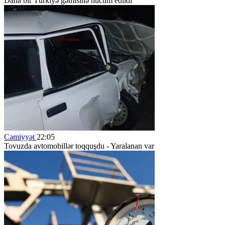
Daha bir Türkiyə gəmisinə hücum edildi
Cəmiyyət
22:05
Tovuzda avtomobillər toqquşdu - Yaralanan var