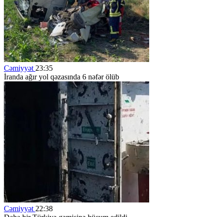
Cəmiyyət
23:35
İranda ağır yol qəzasında 6 nəfər ölüb
Cəmiyyət
22:38