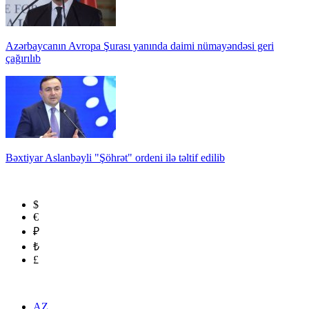
Azərbaycanın Avropa Şurası yanında daimi nümayəndəsi geri
çağırılıb
Bəxtiyar Aslanbəyli "Şöhrət" ordeni ilə təltif edilib
$
€
₽
₺
£
AZ