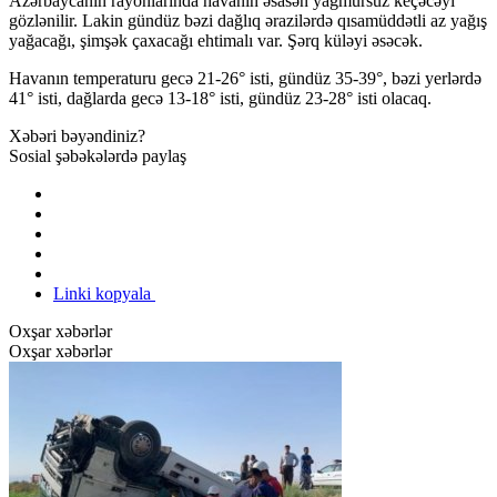
Azərbaycanın rayonlarında havanın əsasən yağmursuz keçəcəyi
gözlənilir. Lakin gündüz bəzi dağlıq ərazilərdə qısamüddətli az yağış
yağacağı, şimşək çaxacağı ehtimalı var. Şərq küləyi əsəcək.
Havanın temperaturu gecə 21-26° isti, gündüz 35-39°, bəzi yerlərdə
41° isti, dağlarda gecə 13-18° isti, gündüz 23-28° isti olacaq.
Xəbəri bəyəndiniz?
Sosial şəbəkələrdə paylaş
Linki kopyala
Oxşar xəbərlər
Oxşar xəbərlər