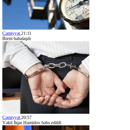
Cəmiyyət
21:11
Brent bahalaşdı
Cəmiyyət
20:57
Vəkil İlqar Həmidov həbs edildi