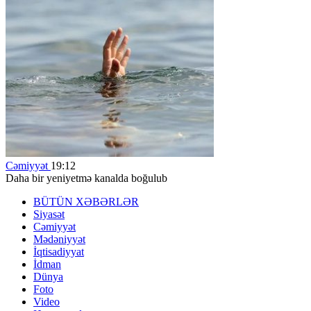
Cəmiyyət
19:12
Daha bir yeniyetmə kanalda boğulub
BÜTÜN XƏBƏRLƏR
Siyasət
Cəmiyyət
Mədəniyyət
İqtisadiyyat
İdman
Dünya
Foto
Video