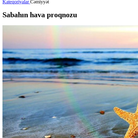
Kateqoriyalar
Cəmiyyət
Sabahın hava proqnozu