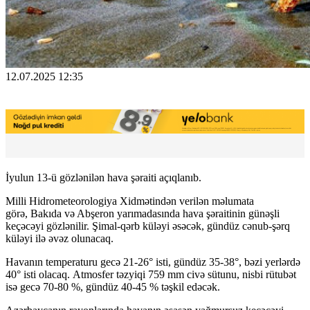
12.07.2025 12:35
İyulun 13-ü gözlənilən hava şəraiti açıqlanıb.
Milli Hidrometeorologiya Xidmətindən verilən məlumata
görə, Bakıda və Abşeron yarımadasında hava şəraitinin günəşli
keçəcəyi gözlənilir. Şimal-qərb küləyi əsəcək, gündüz cənub-şərq
küləyi ilə əvəz olunacaq.
Havanın temperaturu gecə 21-26° isti, gündüz 35-38°, bəzi yerlərdə
40° isti olacaq. Atmosfer təzyiqi 759 mm civə sütunu, nisbi rütubət
isə gecə 70-80 %, gündüz 40-45 % təşkil edəcək.