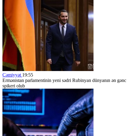
Cəmiyyət
19:55
Ermənistan parlamentinin yeni sədri Rubinyan dünyanın ən gənc
spikeri olub