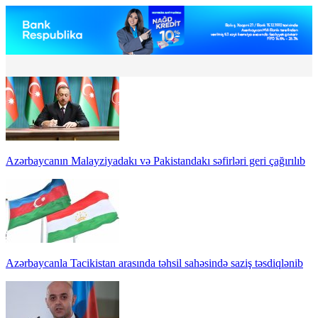
Azərbaycanın Malayziyadakı və Pakistandakı səfirləri geri çağırılıb
Azərbaycanla Tacikistan arasında təhsil sahəsində saziş təsdiqlənib