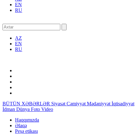
EN
RU
AZ
EN
RU
BÜTÜN XƏBƏRLƏR
Siyasət
Cəmiyyət
Mədəniyyət
İqtisadiyyat
İdman
Dünya
Foto
Video
Haqqımızda
Əlaqə
Peşə etikası