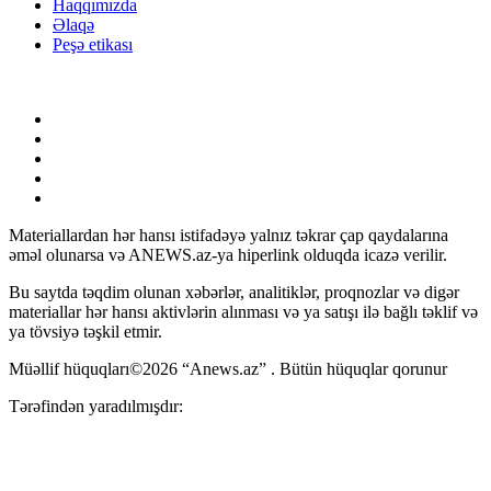
Haqqımızda
Əlaqə
Peşə etikası
Materiallardan hər hansı istifadəyə yalnız təkrar çap qaydalarına
əməl olunarsa və ANEWS.az-ya hiperlink olduqda icazə verilir.
Bu saytda təqdim olunan xəbərlər, analitiklər, proqnozlar və digər
materiallar hər hansı aktivlərin alınması və ya satışı ilə bağlı təklif və
ya tövsiyə təşkil etmir.
Müəllif hüquqları©2026 “Anews.az” . Bütün hüquqlar qorunur
Tərəfindən yaradılmışdır: