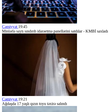
Cəmiyyət
19:45
Minlərlə saytı sındırıb idarəetmə panellərini satdılar - KMBİ saxladı
Cəmiyyət
19:21
Ağdaşda 17 yaşlı qızın toyu təxirə salındı