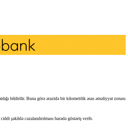
dığı bildirilir. Buna görə ərazidə bir kilometrlik əsas əməliyyat zonası
 ciddi şəkildə cəzalandırılması barədə göstəriş verib.