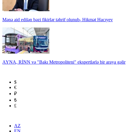
Mənə aid edilən bəzi fikirlər təhrif olunub- Hikmət Hacıyev
AYNA, RİNN və "Bakı Metropoliteni" ekspertlərlə bir araya gəlir
$
€
₽
₺
£
AZ
EN