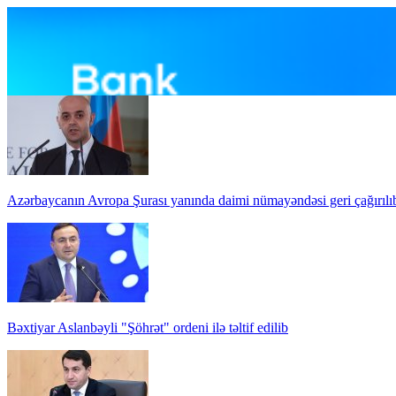
Azərbaycanın Avropa Şurası yanında daimi nümayəndəsi geri çağırılı
Bəxtiyar Aslanbəyli "Şöhrət" ordeni ilə təltif edilib