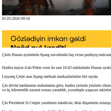
05.05.2026 09:18
Çinin Hunan əyalətində fişəng zavodunda baş verən partlayış nəticəsin
Hadisə mayın 4-də Pekin vaxtı ilə saat 16:43 radələrində Hunan əyalə
Liuyanq Çinin əsas fişəng istehsalı mərkəzlərindən biri sayılır.
Çin dövlət mediasının məlumatına görə, hadisə yerində yüzlərlə xilasedi
və üç kilometrlik nəzarət zonası yaradılıb, yaxınlıqda yaşayan sakinlər
Çin Prezidenti Si Cinpin yaralıların müalicəsi, itkin düşənlərin axtarış