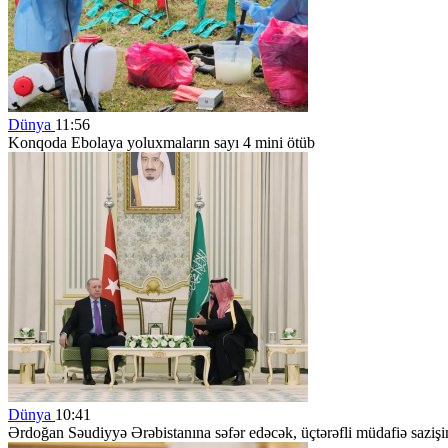
Dünya
11:56
Konqoda Ebolaya yoluxmaların sayı 4 mini ötüb
Dünya
10:41
Ərdoğan Səudiyyə Ərəbistanına səfər edəcək, üçtərəfli müdafiə sazişi