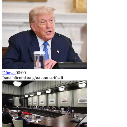
Dünya
00:00
İrana hücumlara görə onu təriflədi