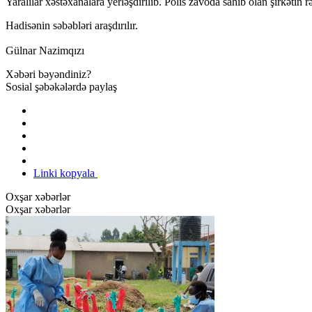
Yaralılar xəstəxanalara yerləşdirilib. Polis zavoda sahib olan şirkətin 
Hadisənin səbəbləri araşdırılır.
Gülnar Nazimqızı
Xəbəri bəyəndiniz?
Sosial şəbəkələrdə paylaş
Linki kopyala
Oxşar xəbərlər
Oxşar xəbərlər