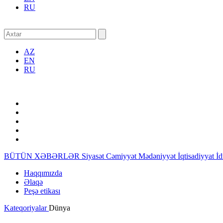
RU
AZ
EN
RU
BÜTÜN XƏBƏRLƏR
Siyasət
Cəmiyyət
Mədəniyyət
İqtisadiyyat
İ
Haqqımızda
Əlaqə
Peşə etikası
Kateqoriyalar
Dünya