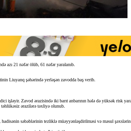
də azı 21 nəfər ölüb, 61 nəfər yaralanıb.
tinin Liuyanq şəhərində yerləşən zavodda baş verib.
ci işləyir. Zavod ərazisində iki barıt anbarının hələ də yüksək risk yarat
 təhlükəsiz ərazilərə təxliyə olunub.
ı, hadisənin səbəblərinin tezliklə müəyyənləşdirilməsi və məsul şəxslərin