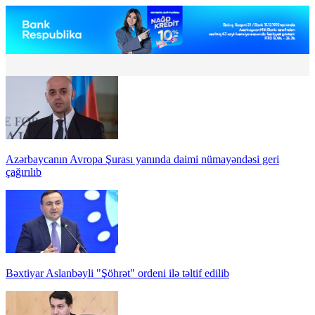
Azərbaycanın Avropa Şurası yanında daimi nümayəndəsi geri
çağırılıb
Bəxtiyar Aslanbəyli "Şöhrət" ordeni ilə təltif edilib