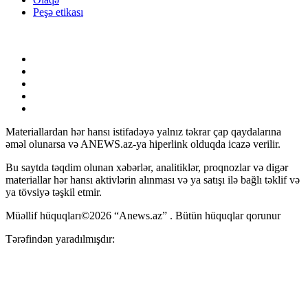
Peşə etikası
Materiallardan hər hansı istifadəyə yalnız təkrar çap qaydalarına
əməl olunarsa və ANEWS.az-ya hiperlink olduqda icazə verilir.
Bu saytda təqdim olunan xəbərlər, analitiklər, proqnozlar və digər
materiallar hər hansı aktivlərin alınması və ya satışı ilə bağlı təklif və
ya tövsiyə təşkil etmir.
Müəllif hüquqları©2026 “Anews.az” . Bütün hüquqlar qorunur
Tərəfindən yaradılmışdır: