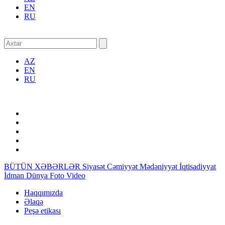
EN
RU
AZ
EN
RU
BÜTÜN XƏBƏRLƏR
Siyasət
Cəmiyyət
Mədəniyyət
İqtisadiyyat
İdman
Dünya
Foto
Video
Haqqımızda
Əlaqə
Peşə etikası