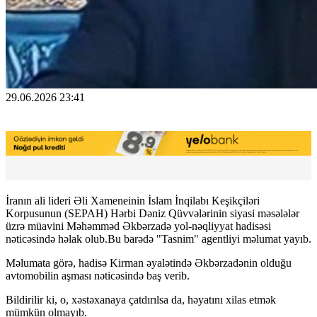
29.06.2026 23:41
İranın ali lideri Əli Xameneinin İslam İnqilabı Keşikçiləri
Korpusunun (SEPAH) Hərbi Dəniz Qüvvələrinin siyasi məsələlər
üzrə müavini Məhəmməd Əkbərzadə yol-nəqliyyat hadisəsi
nəticəsində həlak olub.Bu barədə "Tasnim" agentliyi məlumat yayıb.
Məlumata görə, hadisə Kirman əyalətində Əkbərzadənin olduğu
avtomobilin aşması nəticəsində baş verib.
Bildirilir ki, o, xəstəxanaya çatdırılsa da, həyatını xilas etmək
mümkün olmayıb.