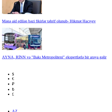
Mənə aid edilən bəzi fikirlər təhrif olunub- Hikmət Hacıyev
AYNA, RİNN və "Bakı Metropoliteni" ekspertlərlə bir araya gəlir
$
€
₽
₺
£
AZ