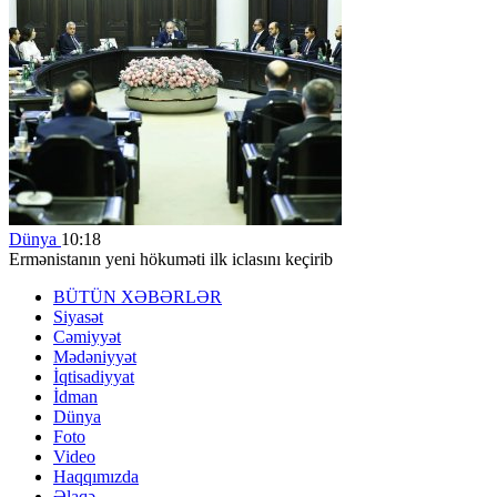
Dünya
10:18
Ermənistanın yeni hökuməti ilk iclasını keçirib
BÜTÜN XƏBƏRLƏR
Siyasət
Cəmiyyət
Mədəniyyət
İqtisadiyyat
İdman
Dünya
Foto
Video
Haqqımızda
Əlaqə