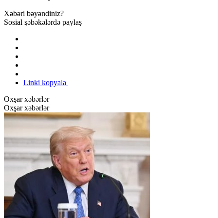
Xəbəri bəyəndiniz?
Sosial şəbəkələrdə paylaş
Linki kopyala
Oxşar xəbərlər
Oxşar xəbərlər