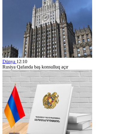
Dünya
12:10
Rusiya Qafanda baş konsulluq açır