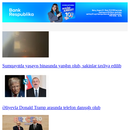
Sumqayıtda yaşayış binasında yanğın olub, sakinlər təxliyə edilib
Əliyevlə Donald Tramp arasında telefon danışığı olub