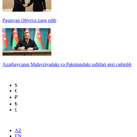
Paşinyan Əliyevə zəng edib
Azərbaycanın Malayziyadakı və Pakistandakı səfirləri geri çağırılıb
$
€
₽
₺
£
AZ
EN