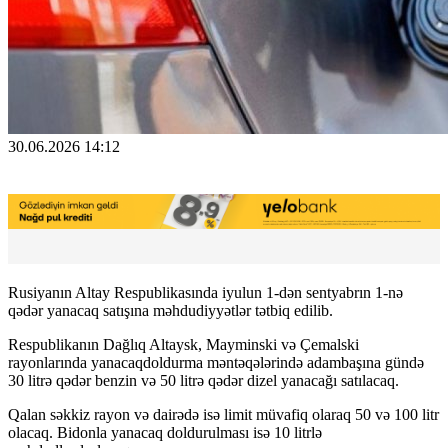
30.06.2026 14:12
Rusiyanın Altay Respublikasında iyulun 1-dən sentyabrın 1-nə
qədər yanacaq satışına məhdudiyyətlər tətbiq edilib.
Respublikanın Dağlıq Altaysk, Mayminski və Çemalski
rayonlarında yanacaqdoldurma məntəqələrində adambaşına gündə
30 litrə qədər benzin və 50 litrə qədər dizel yanacağı satılacaq.
Qalan səkkiz rayon və dairədə isə limit müvafiq olaraq 50 və 100 litr
olacaq. Bidonla yanacaq doldurulması isə 10 litrlə