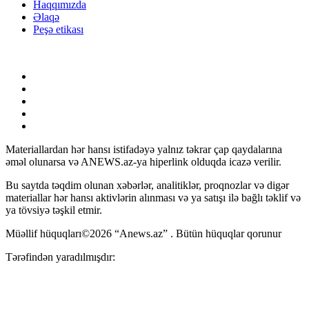
Haqqımızda
Əlaqə
Peşə etikası
Materiallardan hər hansı istifadəyə yalnız təkrar çap qaydalarına
əməl olunarsa və ANEWS.az-ya hiperlink olduqda icazə verilir.
Bu saytda təqdim olunan xəbərlər, analitiklər, proqnozlar və digər
materiallar hər hansı aktivlərin alınması və ya satışı ilə bağlı təklif və
ya tövsiyə təşkil etmir.
Müəllif hüquqları©2026 “Anews.az” . Bütün hüquqlar qorunur
Tərəfindən yaradılmışdır: