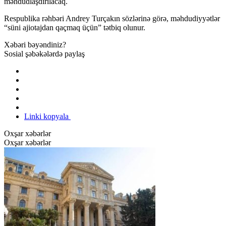
məhdudlaşdırılacaq.
Respublika rəhbəri Andrey Turçakın sözlərinə görə, məhdudiyyətlər
“süni ajiotajdan qaçmaq üçün” tətbiq olunur.
Xəbəri bəyəndiniz?
Sosial şəbəkələrdə paylaş
Linki kopyala
Oxşar xəbərlər
Oxşar xəbərlər