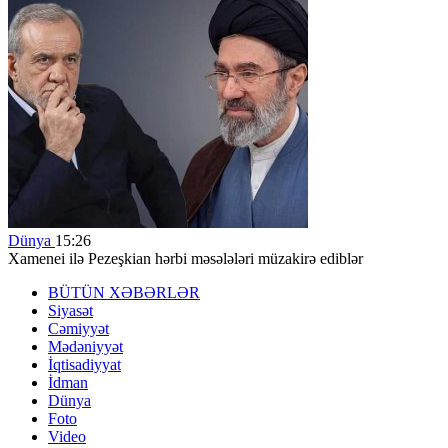
Dünya
15:26
Xamenei ilə Pezeşkian hərbi məsələləri müzakirə ediblər
BÜTÜN XƏBƏRLƏR
Siyasət
Cəmiyyət
Mədəniyyət
İqtisadiyyat
İdman
Dünya
Foto
Video