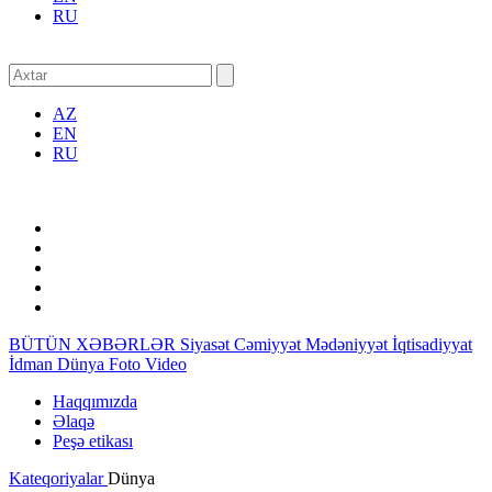
RU
AZ
EN
RU
BÜTÜN XƏBƏRLƏR
Siyasət
Cəmiyyət
Mədəniyyət
İqtisadiyyat
İdman
Dünya
Foto
Video
Haqqımızda
Əlaqə
Peşə etikası
Kateqoriyalar
Dünya