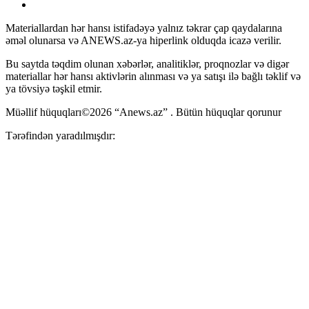
Materiallardan hər hansı istifadəyə yalnız təkrar çap qaydalarına
əməl olunarsa və ANEWS.az-ya hiperlink olduqda icazə verilir.
Bu saytda təqdim olunan xəbərlər, analitiklər, proqnozlar və digər
materiallar hər hansı aktivlərin alınması və ya satışı ilə bağlı təklif və
ya tövsiyə təşkil etmir.
Müəllif hüquqları©2026 “Anews.az” . Bütün hüquqlar qorunur
Tərəfindən yaradılmışdır: