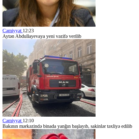
Cəmiyyət
12:23
Aytən Abdullayevaya yeni vəzifə verilib
Cəmiyyət
12:10
Bakının mərkəzində binada yanğın başlayıb, sakinlər təxliyə edilib