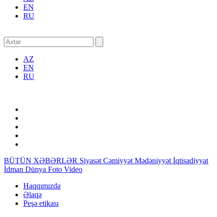
EN
RU
AZ
EN
RU
BÜTÜN XƏBƏRLƏR
Siyasət
Cəmiyyət
Mədəniyyət
İqtisadiyyat
İdman
Dünya
Foto
Video
Haqqımızda
Əlaqə
Peşə etikası