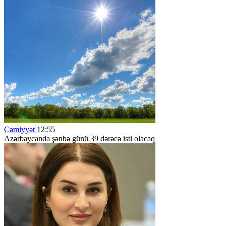
Cəmiyyət
12:55
Azərbaycanda şənbə günü 39 dərəcə isti olacaq