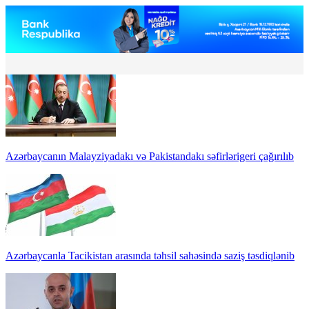
Azərbaycanın Malayziyadakı və Pakistandakı səfirlərigeri çağırılıb
Azərbaycanla Tacikistan arasında təhsil sahəsində saziş təsdiqlənib