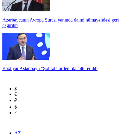
Azərbaycanın Avropa Şurası yanında daimi nümayəndəsi geri
çağırılıb
Bəxtiyar Aslanbəyli "Şöhrət" ordeni ilə təltif edilib
$
€
₽
₺
£
AZ