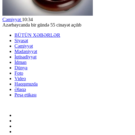
Cəmiyyət
10:34
Azərbaycanda bir gündə 55 cinayət açılıb
BÜTÜN XƏBƏRLƏR
Siyasət
Cəmiyyət
Mədəniyyət
İqtisadiyyat
İdman
Dünya
Foto
Video
Haqqımızda
Əlaqə
Peşə etikası