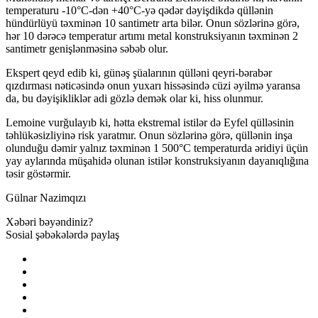
temperaturu -10°C-dən +40°C-yə qədər dəyişdikdə qüllənin
hündürlüyü təxminən 10 santimetr arta bilər. Onun sözlərinə görə,
hər 10 dərəcə temperatur artımı metal konstruksiyanın təxminən 2
santimetr genişlənməsinə səbəb olur.
Ekspert qeyd edib ki, günəş şüalarının qülləni qeyri-bərabər
qızdırması nəticəsində onun yuxarı hissəsində cüzi əyilmə yaransa
da, bu dəyişikliklər adi gözlə demək olar ki, hiss olunmur.
Lemoine vurğulayıb ki, hətta ekstremal istilər də Eyfel qülləsinin
təhlükəsizliyinə risk yaratmır. Onun sözlərinə görə, qüllənin inşa
olunduğu dəmir yalnız təxminən 1 500°C temperaturda əridiyi üçün
yay aylarında müşahidə olunan istilər konstruksiyanın dayanıqlığına
təsir göstərmir.
Gülnar Nazimqızı
Xəbəri bəyəndiniz?
Sosial şəbəkələrdə paylaş