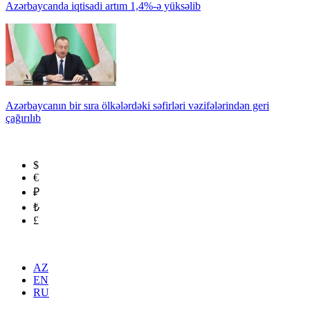
Azərbaycanda iqtisadi artım 1,4%-ə yüksəlib
Azərbaycanın bir sıra ölkələrdəki səfirləri vəzifələrindən geri
çağırılıb
$
€
₽
₺
£
AZ
EN
RU