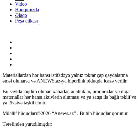
Video
Haqqımızda
Əlaqə
Peşə etikası
Materiallardan hər hansı istifadəyə yalnız təkrar çap qaydalarına
əməl olunarsa və ANEWS.az-ya hiperlink olduqda icazə verilir.
Bu saytda təqdim olunan xəbərlər, analitiklər, proqnozlar və digər
materiallar hər hansı aktivlərin alınması və ya satışı ilə bağlı təklif və
ya tövsiyə təşkil etmir.
Müəllif hüquqları©2026 “Anews.az” . Bütün hüquqlar qorunur
Tərəfindən yaradılmışdır: