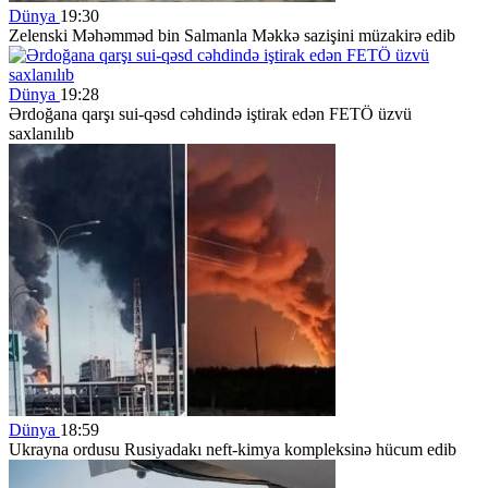
Dünya
19:30
Zelenski Məhəmməd bin Salmanla Məkkə sazişini müzakirə edib
Dünya
19:28
Ərdoğana qarşı sui-qəsd cəhdində iştirak edən FETÖ üzvü
saxlanılıb
Dünya
18:59
Ukrayna ordusu Rusiyadakı neft-kimya kompleksinə hücum edib