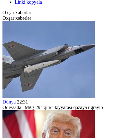
Linki kopyala
Oxşar xəbərlər
Oxşar xəbərlər
Dünya
22:31
Odessada "MiQ-29" qırıcı təyyarəsi qəzaya uğrayıb