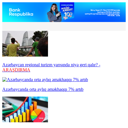
Azərbaycan regional turizm yarışında niyə geri qalır? -
ARAŞDIRMA
Azərbaycanda orta aylıq əməkhaqqı 7% artıb