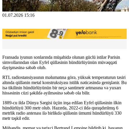
01.07.2026 15:16
Fransada iyunun sonlarında müşahidə olunan güclü istilər Parisin
simvollarından olan Eyfel qülləsinin hündürlüyünün müvəqqəti
dəyişməsinə səbəb olub.
RTL radiostansiyasının məlumatına görə, yüksək temperaturun təsiri
altında qüllənin metal konstruksiyası istilik nəticəsində genişlənir. Bu
isə tikilinin hündürlüyünün bir neçə santimetr artmasına və yuxarı
hissəsinin cüzi şəkildə əyilməsinə səbəb ola bilir.
1889-cu ildə Dünya Sərgisi üçün inşa edilən Eyfel qülləsinin ilkin
hündürlüyü 300 metr olub. Hazırda, 2022-ci ildə quraşdırılmış 6
metrlik radio antenası ilə birlikdə qüllənin ümumi hündürlüyü 330
metr təşkil edir.
Mühəndis, memar və tarixçi Bertrand Lemoine bildirib ki, havanın