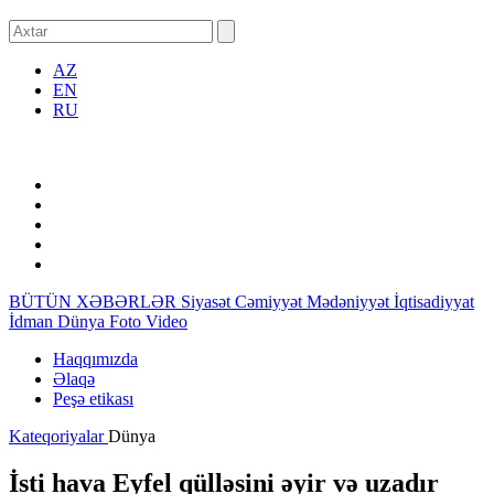
AZ
EN
RU
BÜTÜN XƏBƏRLƏR
Siyasət
Cəmiyyət
Mədəniyyət
İqtisadiyyat
İdman
Dünya
Foto
Video
Haqqımızda
Əlaqə
Peşə etikası
Kateqoriyalar
Dünya
İsti hava Eyfel qülləsini əyir və uzadır