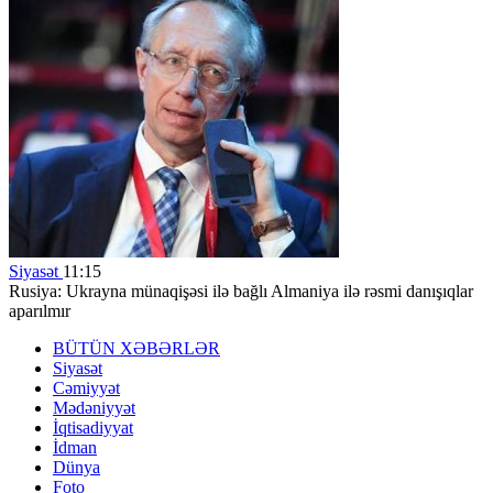
Siyasət
11:15
Rusiya: Ukrayna münaqişəsi ilə bağlı Almaniya ilə rəsmi danışıqlar
aparılmır
BÜTÜN XƏBƏRLƏR
Siyasət
Cəmiyyət
Mədəniyyət
İqtisadiyyat
İdman
Dünya
Foto