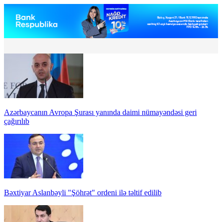
Azərbaycanın Avropa Şurası yanında daimi nümayəndəsi geri
çağırılıb
Bəxtiyar Aslanbəyli "Şöhrət" ordeni ilə təltif edilib