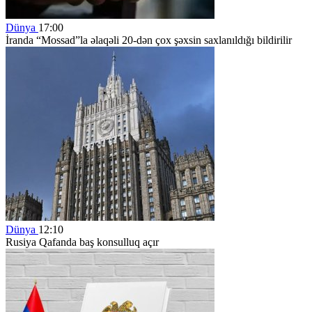
Dünya
17:00
İranda “Mossad”la əlaqəli 20-dən çox şəxsin saxlanıldığı bildirilir
Dünya
12:10
Rusiya Qafanda baş konsulluq açır