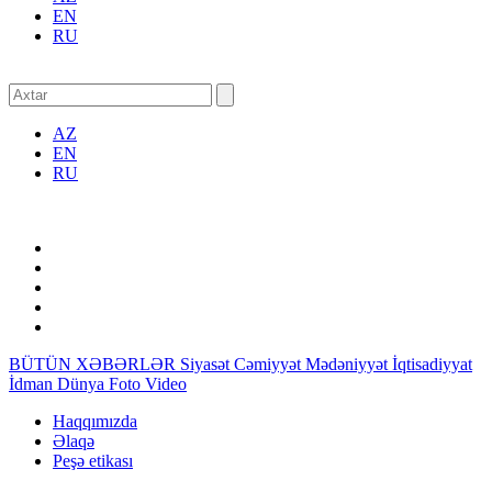
EN
RU
AZ
EN
RU
BÜTÜN XƏBƏRLƏR
Siyasət
Cəmiyyət
Mədəniyyət
İqtisadiyyat
İdman
Dünya
Foto
Video
Haqqımızda
Əlaqə
Peşə etikası