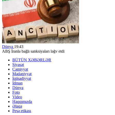
Dünya
19:43
ABŞ İranla bağlı sanksiyaları ləğv etdi
BÜTÜN XƏBƏRLƏR
Siyasət
Cəmiyyət
Mədəniyyət
İqtisadiyyat
İdman
Dünya
Foto
Video
Haqqımızda
Əlaqə
Peşə etikası