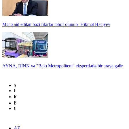
Mənə aid edilən bəzi fikirlər təhrif olunub- Hikmət Hacıyev
AYNA, RİNN və "Bakı Metropoliteni" ekspertlərlə bir araya gəlir
$
€
₽
₺
£
AZ