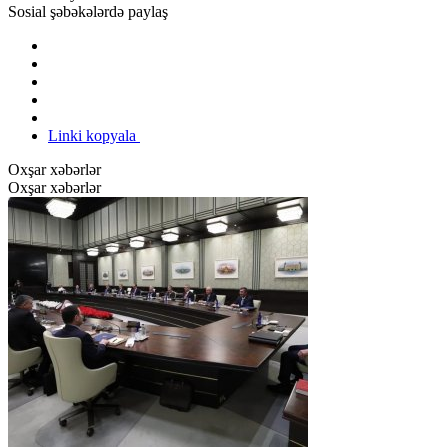
Sosial şəbəkələrdə paylaş
Linki kopyala
Oxşar xəbərlər
Oxşar xəbərlər