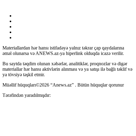
Materiallardan hər hansı istifadəyə yalnız təkrar çap qaydalarına
əməl olunarsa və ANEWS.az-ya hiperlink olduqda icazə verilir.
Bu saytda təqdim olunan xəbərlər, analitiklər, proqnozlar və digər
materiallar hər hansı aktivlərin alınması və ya satışı ilə bağlı təklif və
ya tövsiyə təşkil etmir.
Müəllif hüquqları©2026 “Anews.az” . Bütün hüquqlar qorunur
Tərəfindən yaradılmışdır: