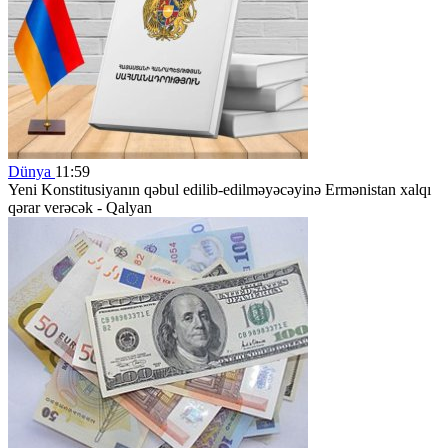
Dünya
11:59
Yeni Konstitusiyanın qəbul edilib-edilməyəcəyinə Ermənistan xalqı
qərar verəcək - Qalyan