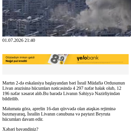
01.07.2026 21:40
Martın 2-də eskalasiya başlayandan bəri İsrail Müdafiə Ordusunun
Livan ərazisinə hücumları nəticəsində 4 297 nəfər həlak olub, 12
196 nəfər xəsarət alıb.Bu barədə Livanın Səhiyyə Nazirliyindən
bildirilib.
Məlumata görə, aprelin 16-dan qüvvədə olan atəşkəs rejiminə
baxmayaraq, İsrailin Livanın cənubuna və paytaxt Beyruta
hücumları davam edir.
Xəbəri bəyəndiniz?