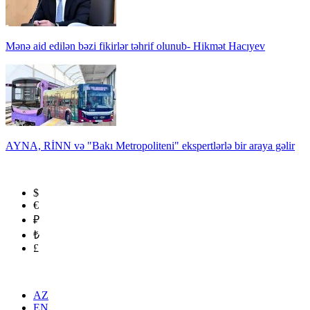
Mənə aid edilən bəzi fikirlər təhrif olunub- Hikmət Hacıyev
AYNA, RİNN və "Bakı Metropoliteni" ekspertlərlə bir araya gəlir
$
€
₽
₺
£
AZ
EN