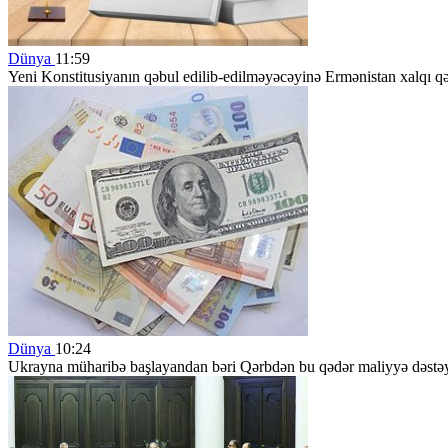
Dünya
11:59
Yeni Konstitusiyanın qəbul edilib-edilməyəcəyinə Ermənistan xalqı q
Dünya
10:24
Ukrayna müharibə başlayandan bəri Qərbdən bu qədər maliyyə dəstəy