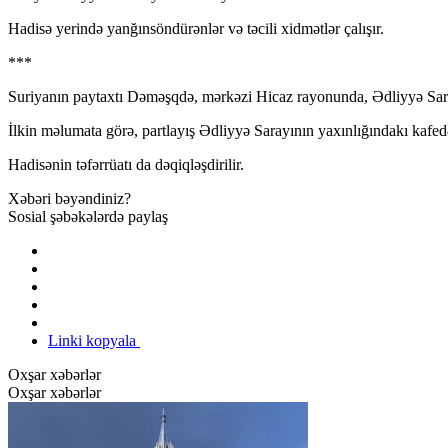
Hadisə yerində yanğınsöndürənlər və təcili xidmətlər çalışır.
***
Suriyanın paytaxtı Dəməşqdə, mərkəzi Hicaz rayonunda, Ədliyyə Sara
İlkin məlumata görə, partlayış Ədliyyə Sarayının yaxınlığındakı kafed
Hadisənin təfərrüatı da dəqiqləşdirilir.
Xəbəri bəyəndiniz?
Sosial şəbəkələrdə paylaş
Linki kopyala
Oxşar xəbərlər
Oxşar xəbərlər