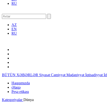
RU
AZ
EN
RU
BÜTÜN XƏBƏRLƏR
Siyasət
Cəmiyyət
Mədəniyyət
İqtisadiyyat
İ
Haqqımızda
Əlaqə
Peşə etikası
Kateqoriyalar
Dünya