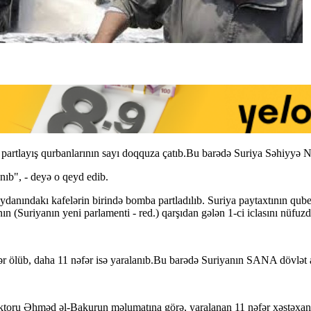
partlayış qurbanlarının sayı doqquza çatıb.Bu barədə Suriya Səhiyyə N
nıb", - deyə o qeyd edib.
danındakı kafelərin birində bomba partladılıb. Suriya paytaxtının quber
n (Suriyanın yeni parlamenti - red.) qarşıdan gələn 1-ci iclasını nüfuzd
r ölüb, daha 11 nəfər isə yaralanıb.Bu barədə Suriyanın SANA dövlət ag
irektoru Əhməd əl-Bakurun məlumatına görə, yaralanan 11 nəfər xəstəxanal