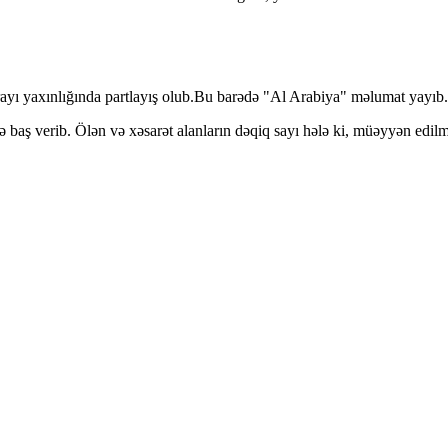
yı yaxınlığında partlayış olub.Bu barədə "Al Arabiya" məlumat yayıb.
ə baş verib. Ölən və xəsarət alanların dəqiq sayı hələ ki, müəyyən edil