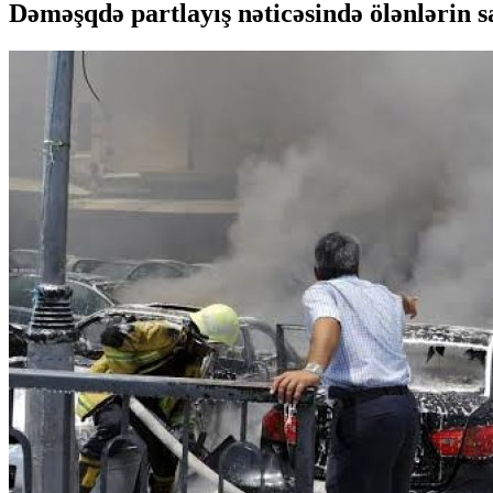
Dəməşqdə partlayış nəticəsində ölənlərin s