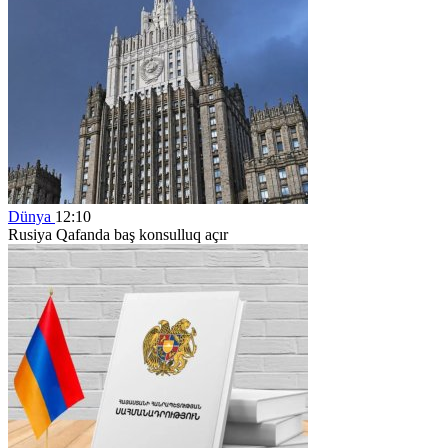
Dünya
12:10
Rusiya Qafanda baş konsulluq açır