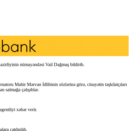
azirliyinin nümayəndəsi Vail Dağmaş bildirib.
natoru Mahir Mərvan İdlibinin sözlərinə görə, cinayətin təşkilatçıları
an salmağa çalışıblar.
entliyi xəbər verir.
ara çatdırılıb.