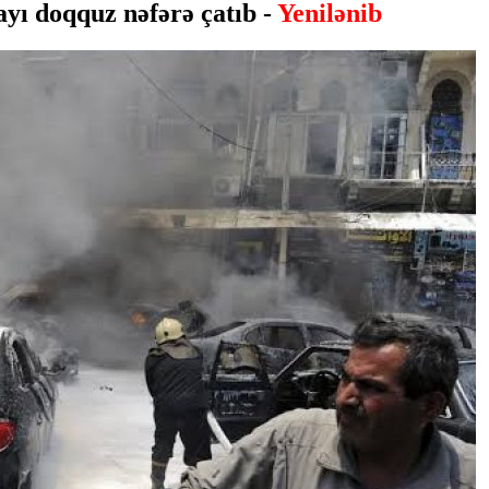
ayı doqquz nəfərə çatıb -
Yenilənib