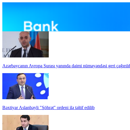
Azərbaycanın Avropa Şurası yanında daimi nümayəndəsi geri çağırılı
Bəxtiyar Aslanbəyli "Şöhrət" ordeni ilə təltif edilib