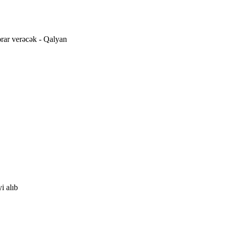
ərar verəcək - Qalyan
i alıb