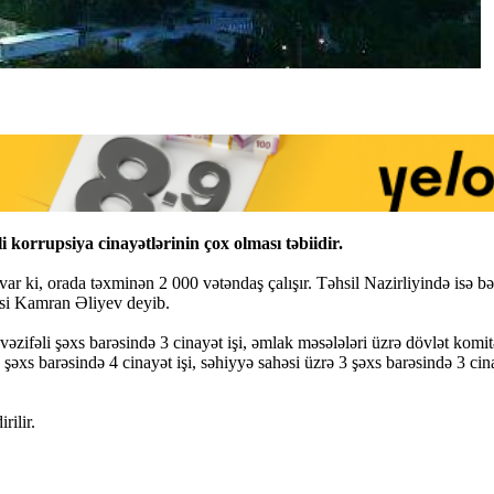
 korrupsiya cinayətlərinin çox olması təbiidir.
ar ki, orada təxminən 2 000 vətəndaş çalışır. Təhsil Nazirliyində isə b
isi Kamran Əliyev deyib.
vəzifəli şəxs barəsində 3 cinayət işi, əmlak məsələləri üzrə dövlət komitə
 şəxs barəsində 4 cinayət işi, səhiyyə sahəsi üzrə 3 şəxs barəsində 3 cinay
rilir.