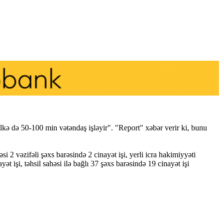
əlkə də 50-100 min vətəndaş işləyir". "Report" xəbər verir ki, bunu
si 2 vəzifəli şəxs barəsində 2 cinayət işi, yerli icra hakimiyyəti
ət işi, təhsil sahəsi ilə bağlı 37 şəxs barəsində 19 cinayət işi