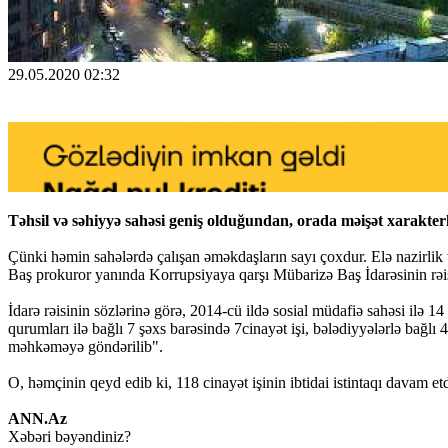
29.05.2020 02:32
Təhsil və səhiyyə sahəsi geniş olduğundan, orada məişət xarakterli
Çünki həmin sahələrdə çalışan əməkdaşların sayı çoxdur. Elə nazirlik v
Baş prokuror yanında Korrupsiyaya qarşı Mübarizə Baş İdarəsinin rə
İdarə rəisinin sözlərinə görə, 2014-cü ildə sosial müdafiə sahəsi ilə 14 
qurumları ilə bağlı 7 şəxs barəsində 7cinayət işi, bələdiyyələrlə bağlı 4
məhkəməyə göndərilib".
O, həmçinin qeyd edib ki, 118 cinayət işinin ibtidai istintaqı davam etdi
ANN.Az
Xəbəri bəyəndiniz?