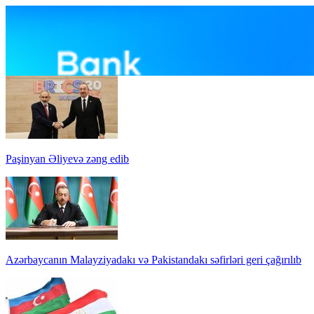
Paşinyan Əliyevə zəng edib
Azərbaycanın Malayziyadakı və Pakistandakı səfirləri geri çağırılıb