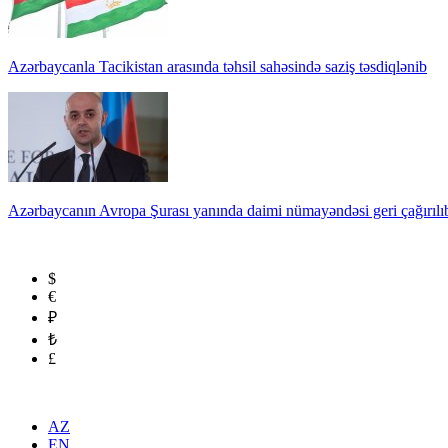
Azərbaycanla Tacikistan arasında təhsil sahəsində saziş təsdiqlənib
Azərbaycanın Avropa Şurası yanında daimi nümayəndəsi geri çağırılı
$
€
₽
₺
£
AZ
EN