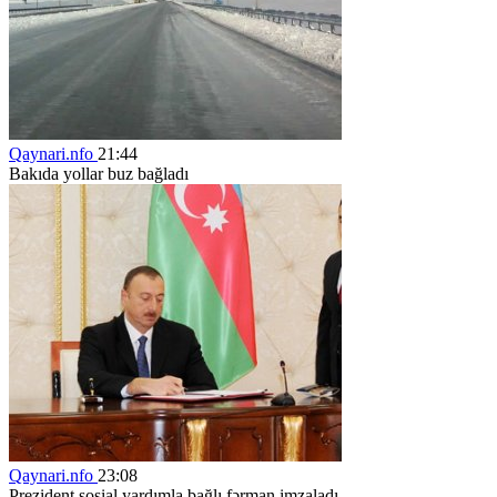
Qaynari.nfo
21:44
Bakıda yollar buz bağladı
Qaynari.nfo
23:08
Prezident sosial yardımla bağlı fərman imzaladı