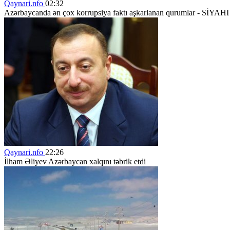
Qaynari.nfo
02:32
Azərbaycanda ən çox korrupsiya faktı aşkarlanan qurumlar - SİYAHI
Qaynari.nfo
22:26
İlham Əliyev Azərbaycan xalqını təbrik etdi