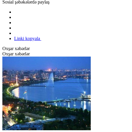
Sosial şəbəkələrdə paylaş
Linki kopyala
Oxşar xəbərlər
Oxşar xəbərlər