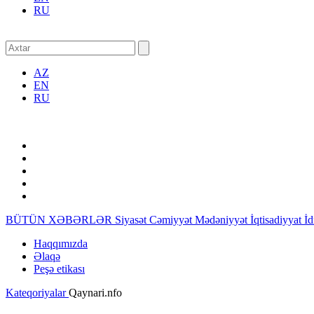
RU
AZ
EN
RU
BÜTÜN XƏBƏRLƏR
Siyasət
Cəmiyyət
Mədəniyyət
İqtisadiyyat
İ
Haqqımızda
Əlaqə
Peşə etikası
Kateqoriyalar
Qaynari.nfo