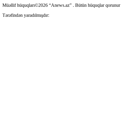
Müəllif hüquqları©2026 “Anews.az” . Bütün hüquqlar qorunur
Tərəfindən yaradılmışdır: