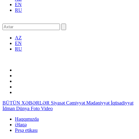
EN
RU
AZ
EN
RU
BÜTÜN XƏBƏRLƏR
Siyasət
Cəmiyyət
Mədəniyyət
İqtisadiyyat
İdman
Dünya
Foto
Video
Haqqımızda
Əlaqə
Peşə etikası