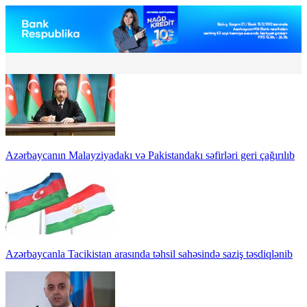
Azərbaycanın Malayziyadakı və Pakistandakı səfirləri geri çağırılıb
Azərbaycanla Tacikistan arasında təhsil sahəsində saziş təsdiqlənib