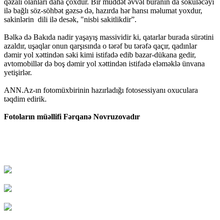
qəzalı olanları daha çoxdur. Bir müddət əvvəl buranın da söküləcəyi
ilə bağlı söz-söhbət gəzsə də, hazırda hər hansı məlumat yoxdur,
sakinlərin dili ilə desək, "nisbi sakitlikdir”.
Bəlkə də Bakıda nadir yaşayış massividir ki, qatarlar burada sürətini
azaldır, uşaqlar onun qarşısında o tərəf bu tərəfə qaçır, qadınlar
dəmir yol xəttindən səki kimi istifadə edib bazar-dükana gedir,
avtomobillər də boş dəmir yol xəttindən istifadə eləməklə ünvana
yetişirlər.
ANN.Az-ın fotomüxbirinin hazırladığı fotosessiyanı oxuculara
təqdim edirik.
Fotoların müəllifi Fərqanə Novruzovadır