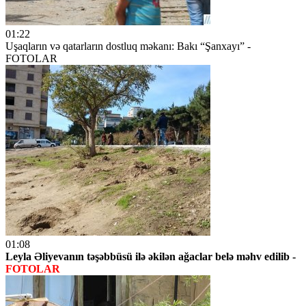
01:22
Uşaqların və qatarların dostluq məkanı: Bakı “Şanxayı” -
FOTOLAR
01:08
Leyla Əliyevanın təşəbbüsü ilə əkilən ağaclar belə məhv edilib -
FOTOLAR