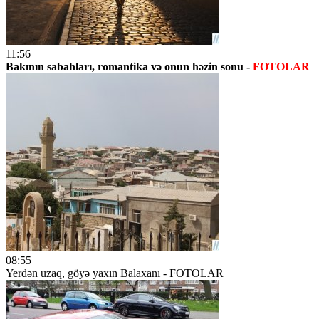
11:56
Bakının sabahları, romantika və onun həzin sonu -
FOTOLAR
08:55
Yerdən uzaq, göyə yaxın Balaxanı - FOTOLAR