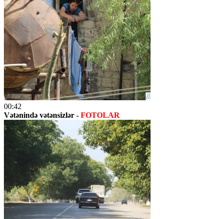
00:42
Vətənində vətənsizlər -
FOTOLAR