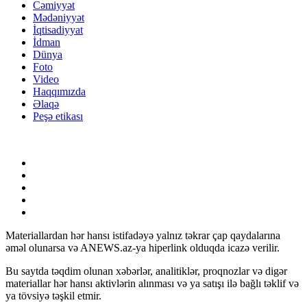
Cəmiyyət
Mədəniyyət
İqtisadiyyat
İdman
Dünya
Foto
Video
Haqqımızda
Əlaqə
Peşə etikası
Materiallardan hər hansı istifadəyə yalnız təkrar çap qaydalarına
əməl olunarsa və ANEWS.az-ya hiperlink olduqda icazə verilir.
Bu saytda təqdim olunan xəbərlər, analitiklər, proqnozlar və digər
materiallar hər hansı aktivlərin alınması və ya satışı ilə bağlı təklif və
ya tövsiyə təşkil etmir.