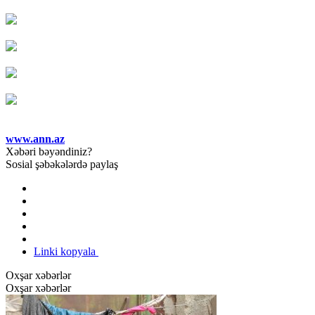
www.ann.az
Xəbəri bəyəndiniz?
Sosial şəbəkələrdə paylaş
Linki kopyala
Oxşar xəbərlər
Oxşar xəbərlər