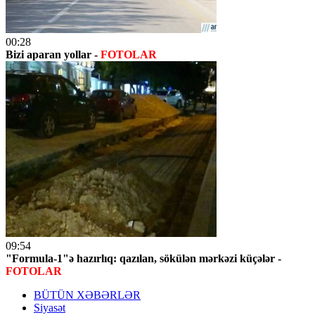
00:28
Bizi aparan yollar -
FOTOLAR
09:54
"Formula-1"ə hazırlıq: qazılan, sökülən mərkəzi küçələr -
FOTOLAR
BÜTÜN XƏBƏRLƏR
Siyasət