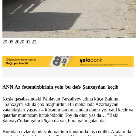
29.05.2020 01:22
ANN.Az fotomüxbirinin yolu bu dəfə Şanxaydan keçib.
Keşlə qəsəbəsindəki Pəhləvan Fərzəliyev adına küçə Bakının
"Şanxayı”ı adı ilə çox məşhurdur. Bu məhəllədə Azərbaycan
vətəndaşları yaşayır – küçənin tən ortasından dəmir yol xətti keçir və
qatarlar müntəzəm hərəkətdədir. Toy da olur, yas da… "Bakı
Şanxayı”ndan gəlin köçən də var, bura gəlin gələn də.
Buradakı evlər dəmir yolu xəttinin kənarında inşa edilib. Aralarında