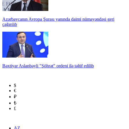
Azərbaycanın Avropa Şurası yanında daimi nümayəndəsi geri
çağırılıb
Bəxtiyar Aslanbəyli "Şöhrət" ordeni ilə təltif edilib
$
€
₽
₺
£
AZ